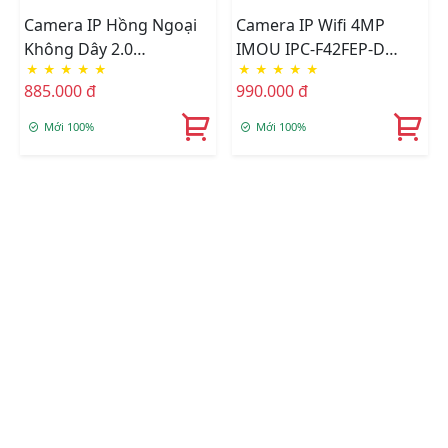
Camera IP Hồng Ngoại
Camera IP Wifi 4MP
Không Dây 2.0
IMOU IPC-F42FEP-D
★
★
★
★
★
★
★
★
★
★
Megapixel Imou IPC-
Ngoài Trời
885.000 đ
990.000 đ
A26LP-IMOU
Mới 100%
Mới 100%