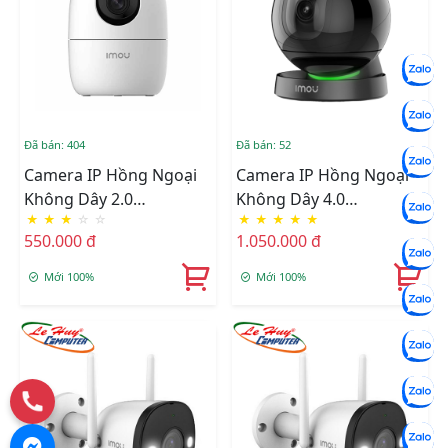
Đã bán: 404
Đã bán: 52
Camera IP Hồng Ngoại
Camera IP Hồng Ngoại
Không Dây 2.0
Không Dây 4.0
★
★
★
☆
☆
★
★
★
★
★
Megapixel Imou IPC-
Megapixel Imou IPC-
550.000 đ
1.050.000 đ
A22EP-A-IMOU
A46LP-D-IMOU
Mới 100%
Mới 100%