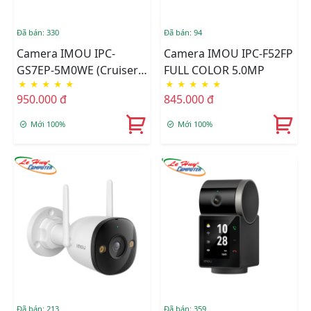
Đã bán: 330
Đã bán: 94
Camera IMOU IPC-
Camera IMOU IPC-F52FP
GS7EP-5M0WE (Cruiser 2
FULL COLOR 5.0MP
★
★
★
★
★
★
★
★
★
★
5MP)
950.000 đ
845.000 đ
Mới 100%
Mới 100%
Đã bán: 213
Đã bán: 359