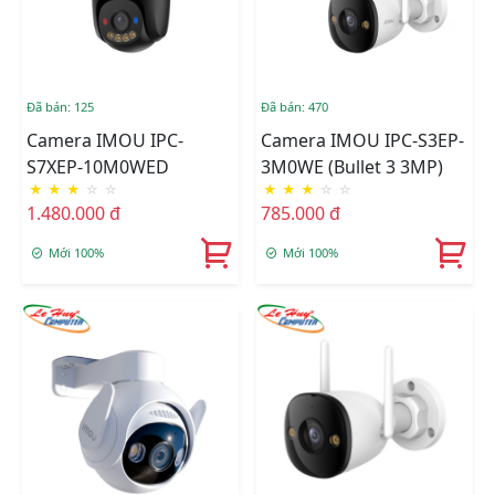
Đã bán: 125
Đã bán: 470
Camera IMOU IPC-
Camera IMOU IPC-S3EP-
S7XEP-10M0WED
3M0WE (Bullet 3 3MP)
★
★
★
☆
☆
★
★
★
☆
☆
1.480.000 đ
785.000 đ
Mới 100%
Mới 100%