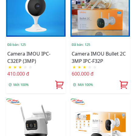
Đã bán: 125
Đã bán: 125
Camera IMOU IPC-
Camera IMOU Bullet 2C
C32EP (3MP)
3MP IPC-F32P
★
★
★
☆
☆
★
★
★
☆
☆
410.000 đ
600.000 đ
Mới 100%
Mới 100%