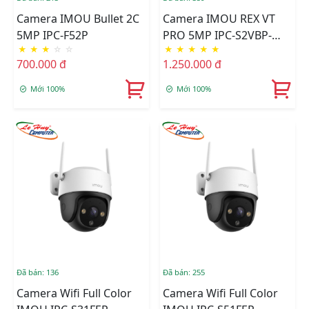
Camera IMOU Bullet 2C
Camera IMOU REX VT
5MP IPC-F52P
PRO 5MP IPC-S2VBP-
★
★
★
☆
☆
★
★
★
★
★
5M0WR, Có Màn Hình
700.000 đ
1.250.000 đ
Gọi Điện, Pin 2000mAh
Mới 100%
Mới 100%
Đã bán: 136
Đã bán: 255
Camera Wifi Full Color
Camera Wifi Full Color