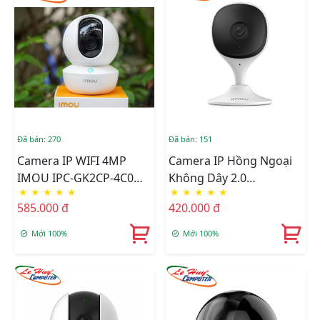
Đã bán: 270
Đã bán: 151
Camera IP WIFI 4MP
Camera IP Hồng Ngoại
IMOU IPC-GK2CP-4C0W
Không Dây 2.0
★
★
★
★
★
★
★
★
★
★
Gọi Điện Qua APP Thông
Megapixel Imou IPC-
585.000 đ
420.000 đ
Minh
C22CP-D
Mới 100%
Mới 100%