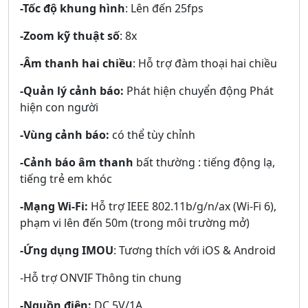
-Tốc độ khung hình
: Lên đến 25fps
-Zoom kỹ thuật số
: 8x
-Âm thanh hai chiều
: Hỗ trợ đàm thoại hai chiều
-Quản lý cảnh báo:
Phát hiện chuyển động Phát
hiện con người
-Vùng cảnh báo:
có thể tùy chỉnh
-Cảnh báo âm thanh
bất thường : tiếng động lạ,
tiếng trẻ em khóc
-Mạng Wi-Fi:
Hỗ trợ IEEE 802.11b/g/n/ax (Wi-Fi 6),
phạm vi lên đến 50m (trong môi trường mở)
-Ứng dụng IMOU
: Tương thích với iOS & Android
-Hỗ trợ ONVIF Thông tin chung
-Nguồn điện:
DC 5V/1A