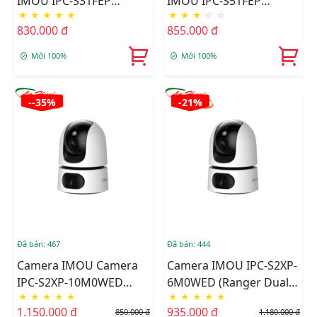
IMOU IPC-S31FEP
IMOU IPC-S51FEP
★
★
★
★
★
★
★
★
☆
☆
(Cruiser SE+ 3MP)
(Cruiser SE+ 5MP)
830.000 đ
855.000 đ
Mới 100%
Mới 100%
--35%
-21%
Đã bán: 467
Đã bán: 444
Camera IMOU Camera
Camera IMOU IPC-S2XP-
IPC-S2XP-10M0WED
6M0WED (Ranger Dual
★
★
★
★
★
★
★
★
★
★
(Ranger Dual 10MP)
6MP)
1.150.000 đ
935.000 đ
850.000 đ
1.180.000 đ