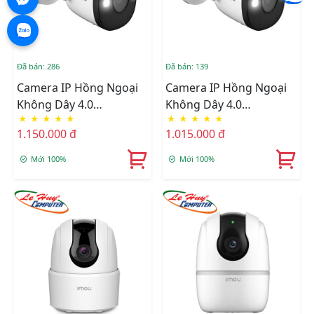
Đã bán: 286
Đã bán: 139
Camera IP Hồng Ngoại
Camera IP Hồng Ngoại
Không Dây 4.0
Không Dây 4.0
★
★
★
★
★
★
★
★
★
★
Megapixel Imou IPC-
Megapixel Imou IPC-
1.150.000 đ
1.015.000 đ
F46FEP-D
F46FP
Mới 100%
Mới 100%