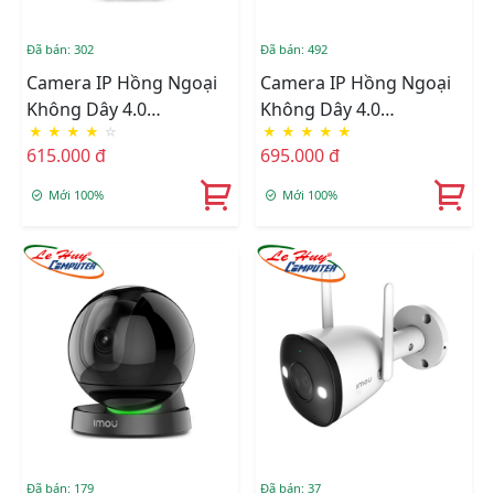
Đã bán: 302
Đã bán: 492
Camera IP Hồng Ngoại
Camera IP Hồng Ngoại
Không Dây 4.0
Không Dây 4.0
★
★
★
★
☆
★
★
★
★
★
Megapixel Imou IPC-
Megapixel Imou IPC-
615.000 đ
695.000 đ
TA42P-D
A42P-D-V3
Mới 100%
Mới 100%
Đã bán: 179
Đã bán: 37