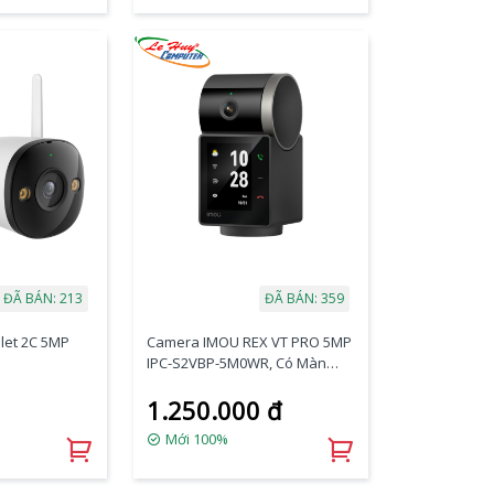
ĐÃ BÁN: 213
ĐÃ BÁN: 359
let 2C 5MP
Camera IMOU REX VT PRO 5MP
IPC-S2VBP-5M0WR, Có Màn
Hình Gọi Điện, Pin 2000mAh
1.250.000 đ
Mới 100%