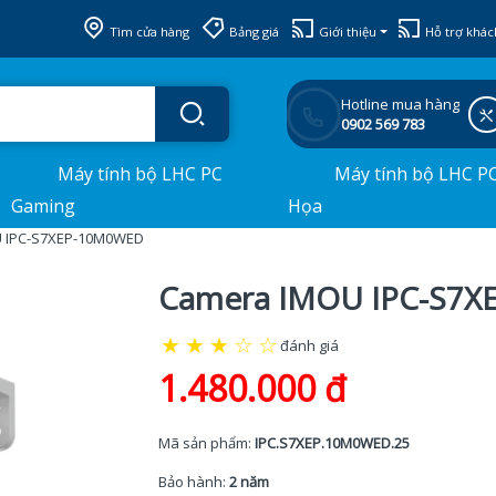
Tìm cửa hàng
Bảng giá
Giới thiệu
Hỗ trợ khác
Hotline mua hàng
0902 569 783
Máy tính bộ LHC PC
Máy tính bộ LHC P
Gaming
Họa
 IPC-S7XEP-10M0WED
Camera IMOU IPC-S7
★
★
★
☆
☆
đánh giá
1.480.000 đ
Mã sản phẩm:
IPC.S7XEP.10M0WED.25
Bảo hành:
2 năm