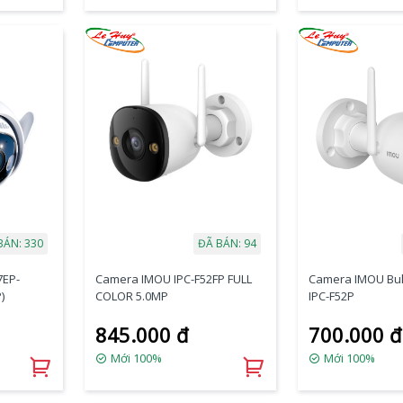
BÁN: 330
ĐÃ BÁN: 94
7EP-
Camera IMOU IPC-F52FP FULL
Camera IMOU Bul
)
COLOR 5.0MP
IPC-F52P
845.000 đ
700.000 đ
Mới 100%
Mới 100%