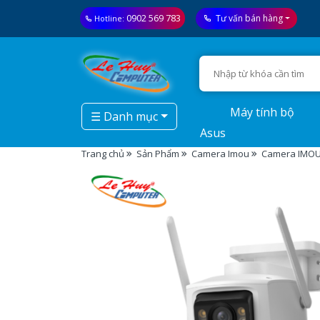
0902 569 783
Tư vấn bán hàng
Hotline:
Máy tính bộ
☰ Danh mục
Asus
Trang chủ
Sản Phẩm
Camera Imou
Camera IMOU