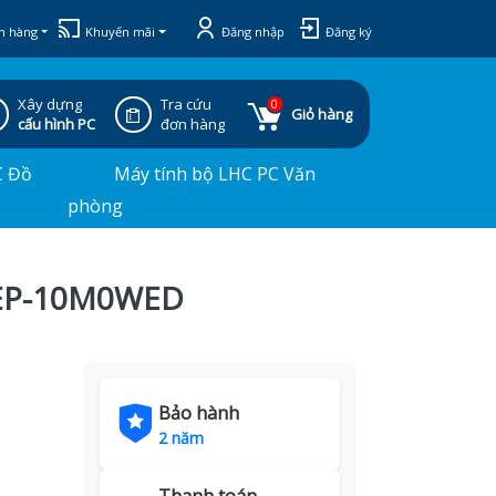
h hàng
Khuyến mãi
Đăng nhập
Đăng ký
Xây dựng
Tra cứu
0
Giỏ hàng
cấu hình PC
đơn hàng
C Đồ
Máy tính bộ LHC PC Văn
phòng
XEP-10M0WED
Bảo hành
2 năm