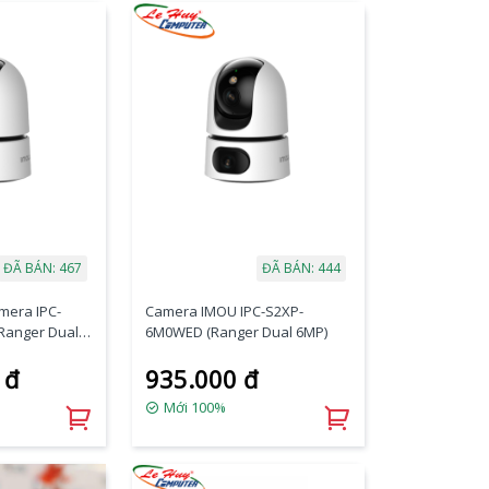
ĐÃ BÁN: 467
ĐÃ BÁN: 444
era IPC-
Camera IMOU IPC-S2XP-
Ranger Dual
6M0WED (Ranger Dual 6MP)
 đ
935.000 đ
Mới 100%