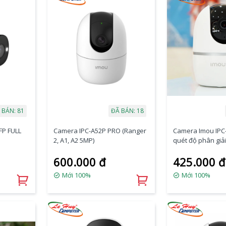
 BÁN: 81
ĐÃ BÁN: 18
FP FULL
Camera IPC-A52P PRO (Ranger
Camera Imou IPC
2, A1, A2 5MP)
quét độ phân giải
600.000 đ
425.000 đ
Mới 100%
Mới 100%