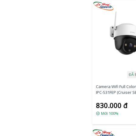
ĐÃ 
Camera Wifi Full Colo
IPC-S31FEP (Cruiser S
830.000 đ
Mới 100%