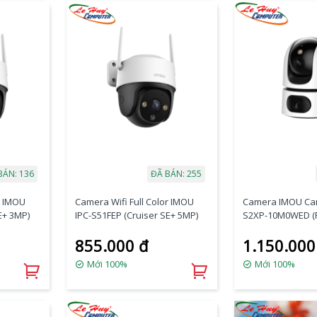
BÁN: 136
ĐÃ BÁN: 255
r IMOU
Camera Wifi Full Color IMOU
Camera IMOU Cam
E+ 3MP)
IPC-S51FEP (Cruiser SE+ 5MP)
S2XP-10M0WED (
10MP)
855.000 đ
1.150.000
Mới 100%
Mới 100%