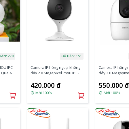
BÁN: 270
ĐÃ BÁN: 151
MOU IPC-
Camera IP hồng ngoại không
Camera IP hồng 
n Qua APP
dây 2.0 Megapixel Imou IPC-
dây 2.0 Megapixe
C22CP-D
A22EP-A-IMOU
420.000 đ
550.000 đ
Mới 100%
Mới 100%