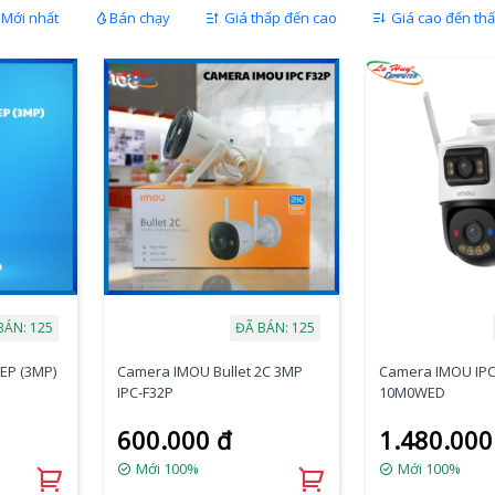
Mới nhất
Bán chạy
Giá thấp đến cao
Giá cao đến th
BÁN: 125
ĐÃ BÁN: 125
EP (3MP)
Camera IMOU Bullet 2C 3MP
Camera IMOU IPC
IPC-F32P
10M0WED
600.000 đ
1.480.000
Mới 100%
Mới 100%