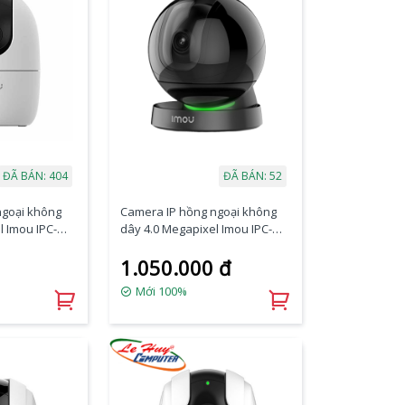
ĐÃ BÁN: 404
ĐÃ BÁN: 52
ngoại không
Camera IP hồng ngoại không
l Imou IPC-
dây 4.0 Megapixel Imou IPC-
A46LP-D-IMOU
1.050.000 đ
Mới 100%