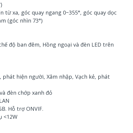
)
ển từ xa, góc quay ngang 0~355°, góc quay dọc
mm (góc nhìn 73°)
chế độ ban đêm, Hồng ngoại và đèn LED trên
e, phát hiện người, Xâm nhập, Vạch kẻ, phát
 và đèn chớp xanh đỏ
 LAN
B. Hỗ trợ ONVIF.
hụ <12W