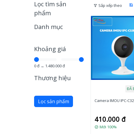
Lọc tìm sản
Sắp xếp theo
phẩm
Danh mục
Khoảng giá
0
đ →
1.480.000
đ
Thương hiệu
ĐÃ 
Camera IMOU IPC-C32
Lọc sản phẩm
410.000 đ
Mới 100%