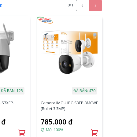
ấp
0
/1
ĐÃ BÁN: 125
ĐÃ BÁN: 470
-S7XEP-
Camera IMOU IPC-S3EP-3M0WE
(Bullet 3 3MP)
 đ
785.000 đ
Mới 100%