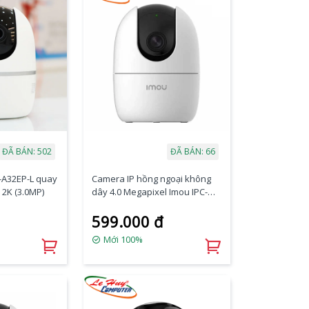
ĐÃ BÁN: 502
ĐÃ BÁN: 66
-A32EP-L quay
Camera IP hồng ngoại không
 2K (3.0MP)
dây 4.0 Megapixel Imou IPC-
A42EP
599.000 đ
Mới 100%