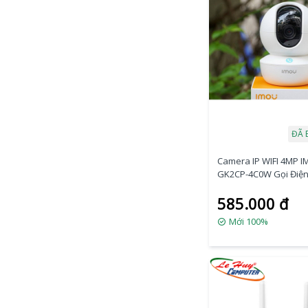
ĐÃ 
Camera IP WIFI 4MP I
GK2CP-4C0W Gọi Điệ
Thông Minh
585.000 đ
Mới 100%