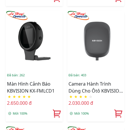
Đã bán: 262
Đã bán: 403
Màn Hình Cảnh Báo
Camera Hành Trình
KBVISION KX-FMLCD1
Dùng Cho Ôtô KBVISION
★
★
★
★
★
★
★
★
★
☆
KX-FM1002-ADAS
2.650.000 đ
2.030.000 đ
Mới 100%
Mới 100%