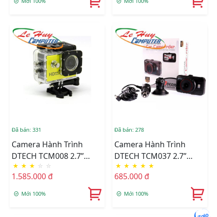
Mới 100%
Mới 100%
Đã bán: 331
Đã bán: 278
Camera Hành Trình
Camera Hành Trình
DTECH TCM008 2.7”
DTECH TCM037 2.7”
★
★
★
☆
☆
★
★
★
★
★
FULLHD 1920x1028P –
FULLHD 1920x1028P –
1.585.000 đ
685.000 đ
HỒNG NGOẠI BAN ĐÊM
HỒNG NGOẠI BAN ĐÊM
Mới 100%
Mới 100%