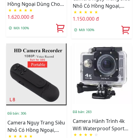
Hồng Ngoại Dùng Cho
Nhỏ Có Hồng Ngoại,
★
★
★
★
★
Ôtô DAHUA HAC-
★
★
★
★
★
Hình Ảnh 1080P-L8(có
1.620.000 đ
1.150.000 đ
HDW1100G-M
Wifi)
Mới 100%
Mới 100%
Đã bán: 283
Đã bán: 306
Camera Hành Trình 4k
Camera Ngụy Trang Siêu
Wifi Waterproof Sports
Nhỏ Có Hồng Ngoại,
★
★
★
★
☆
WIFI ULTRA - Bp177
★
★
★
★
★
Hình Ảnh 1080P-