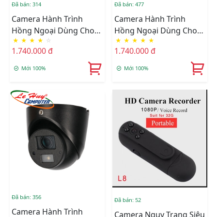
Đã bán: 314
Đã bán: 477
Camera Hành Trình
Camera Hành Trình
Hồng Ngoại Dùng Cho
Hồng Ngoại Dùng Cho
★
★
★
★
☆
★
★
★
★
★
Ôtô DAHUA HAC-
Ôtô DAHUA HAC-
1.740.000 đ
1.740.000 đ
HMW3100
HDW1220G-M
Mới 100%
Mới 100%
Đã bán: 356
Đã bán: 52
Camera Hành Trình
Camera Ngụy Trang Siêu