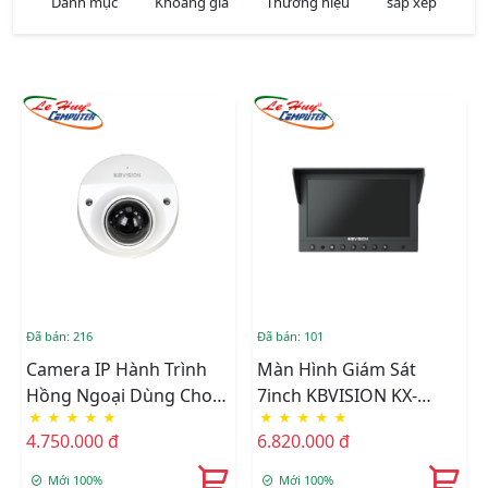
Danh mục
Khoảng giá
Thương hiệu
sắp xếp
Đã bán: 216
Đã bán: 101
Camera IP Hành Trình
Màn Hình Giám Sát
Hồng Ngoại Dùng Cho
7inch KBVISION KX-
★
★
★
★
★
★
★
★
★
★
Ôtô KBVISION KX-
FMLCD7-T
4.750.000 đ
6.820.000 đ
FMAi2014N-A
Mới 100%
Mới 100%