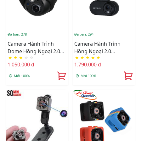
Đã bán: 278
Đã bán: 294
Camera Hành Trình
Camera Hành Trình
Dome Hồng Ngoại 2.0
Hồng Ngoại 2.0
★
★
★
☆
☆
★
★
★
★
★
Megapixel Chuyên Dụng
Megapixel Lắp Cho Ô Tô
1.050.000 đ
1.790.000 đ
Lắp Cho Ô Tô KBVISION
KBVISION KX-FM2001C-
KX-FM2002C-SL-A
DL-A
Mới 100%
Mới 100%