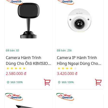
Đã bán: 83
Đã bán: 256
Camera Hành Trình
Camera IP Hành Trình
Dùng Cho Ôtô KBVISION
Hồng Ngoại Dùng Cho
★
★
★
★
★
★
★
★
★
☆
KX-FM1001-DSM
Ôtô KBVISION KX-
2.580.000 đ
3.420.000 đ
EM2014N-A
Mới 100%
Mới 100%