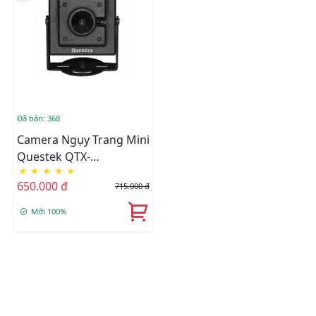
Đã bán: 368
Camera Ngụy Trang Mini
Questek QTX-
★
★
★
★
★
510AHD Siêu Nét 1.3
650.000 đ
715.000 đ
Megapixel.
Mới 100%