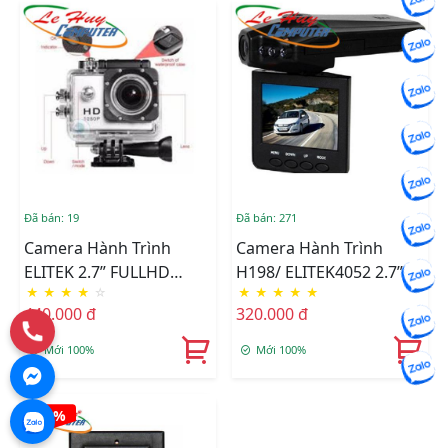
Đã bán: 19
Đã bán: 271
Camera Hành Trình
Camera Hành Trình
ELITEK 2.7” FULLHD
H198/ ELITEK4052 2.7”
★
★
★
★
☆
★
★
★
★
★
1920x1028P – HỒNG
FULLHD 1920x1028P –
440.000 đ
320.000 đ
NGOẠI BAN ĐÊM
HỒNG NGOẠI
Mới 100%
Mới 100%
-9%