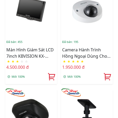
Đã bán: 455
Đã bán: 195
Màn Hình Giám Sát LCD
Camera Hành Trình
7inch KBVISION KX-
Hồng Ngoại Dùng Cho
★
★
★
☆
☆
★
★
★
★
★
FMLCD7-E
Ôtô KBVISION KX-
4.500.000 đ
1.950.000 đ
FM2014S-A
Mới 100%
Mới 100%