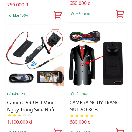
650.000 đ
750.000 đ
L8(không Wifi)
Mới 100%
Mới 100%
Đã bán: 135
Đã bán: 362
Camera V99 HD Mini
CAMERA NGUỴ TRANG
Ngụy Trang Siêu Nhỏ
NÚT ÁO 8GB
★
★
★
☆
☆
★
★
★
★
★
1.100.000 đ
680.000 đ