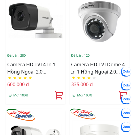
Đã bán: 280
Đã bán: 120
Camera HD-TVI 4 In 1
Camera HD-TVI Dome 4
Hồng Ngoại 2.0
In 1 Hồng Ngoại 2.0
★
★
★
★
★
★
★
★
★
☆
Megapixel HIKVISION
Megapixel HIKVISION
600.000 đ
335.000 đ
DS-2CE16D0T-ITPF
DS-2CE56B2-IPF
Mới 100%
Mới 100%