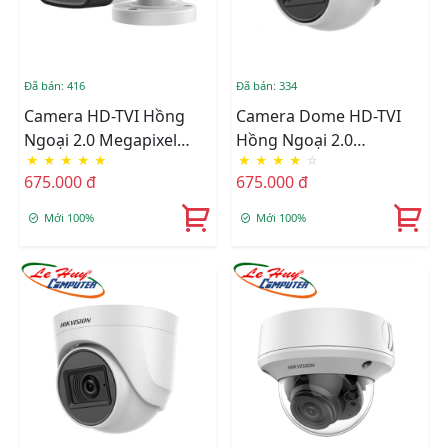
Đã bán: 416
Đã bán: 334
Camera HD-TVI Hồng
Camera Dome HD-TVI
Ngoại 2.0 Megapixel
Hồng Ngoại 2.0
★
★
★
★
★
★
★
★
★
☆
HIKVISION DS-
Megapixel HIKVISION
675.000 đ
675.000 đ
2CE16D0T-ITPFS
DS-2CE76D0T-ITMFS
Mới 100%
Mới 100%