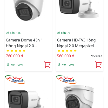
Đã bán: 136
Đã bán: 78
Camera Dome 4 In 1
Camera HD-TVI Hồng
Hồng Ngoại 2.0
Ngoại 2.0 Megapixel
★
★
★
★
★
★
★
★
★
★
Megapixel HIKVISION
HIKVISION DS-
760.000 đ
560.000 đ
715.000 đ
DS-2CE78D0T-IT3FS
2CE16D0T-ITFS
Mới 100%
Mới 100%