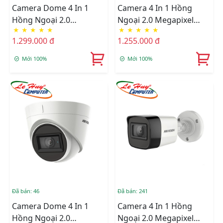
Camera Dome 4 In 1
Camera 4 In 1 Hồng
Hồng Ngoại 2.0
Ngoại 2.0 Megapixel
★
★
★
★
★
★
★
★
★
★
Megapixel HIKVISION
HIKVISION DS-
1.299.000 đ
1.255.000 đ
DS-2CE79D3T-IT3ZF
2CE19D3T-IT3ZF
Mới 100%
Mới 100%
Đã bán: 46
Đã bán: 241
Camera Dome 4 In 1
Camera 4 In 1 Hồng
Hồng Ngoại 2.0
Ngoại 2.0 Megapixel