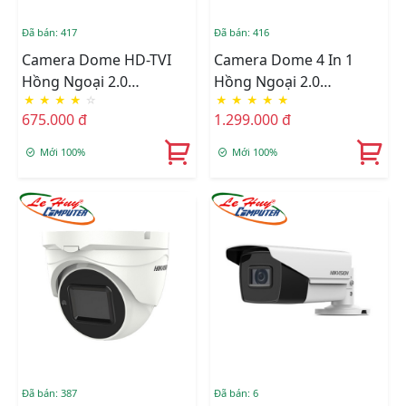
Đã bán: 417
Đã bán: 416
Camera Dome HD-TVI
Camera Dome 4 In 1
Hồng Ngoại 2.0
Hồng Ngoại 2.0
★
★
★
★
☆
★
★
★
★
★
Megapixel HIKVISION
Megapixel HIKVISION
675.000 đ
1.299.000 đ
DS-2CE76D0T-ITPFS
DS-2CE5AD3T-VPIT3ZF
Mới 100%
Mới 100%
Đã bán: 387
Đã bán: 6