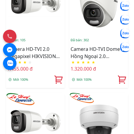
Đã bán: 105
Đã bán: 302
Camera HD-TVI 2.0
Camera HD-TVI Dome
Megapixel HIKVISION
Hồng Ngoại 2.0
★
★
★
★
☆
★
★
★
★
★
DS-2CE12DFT-F
Megapixel HIKVISION
1.455.000 đ
1.320.000 đ
DS-2CE72DFT-F
Mới 100%
Mới 100%