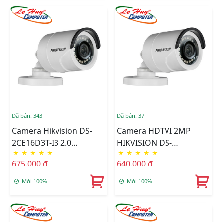
Đã bán: 343
Đã bán: 37
Camera Hikvision DS-
Camera HDTVI 2MP
2CE16D3T-I3 2.0
HIKVISION DS-
★
★
★
★
★
★
★
★
★
★
Megapixel
2CE16D3T-I3P
675.000 đ
640.000 đ
Mới 100%
Mới 100%