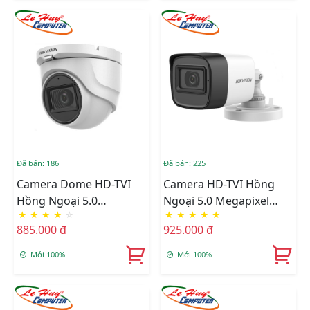
Đã bán: 186
Đã bán: 225
Camera Dome HD-TVI
Camera HD-TVI Hồng
Hồng Ngoại 5.0
Ngoại 5.0 Megapixel
★
★
★
★
☆
★
★
★
★
★
Megapixel HIKVISION
HIKVISION DS-
885.000 đ
925.000 đ
DS-2CE76H0T-ITMFS
2CE16H0T-ITFS
Mới 100%
Mới 100%