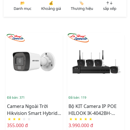
📂
💰
🏷️
↑↓
Danh mục
Khoảng giá
Thương hiệu
sắp xếp
Đã bán: 371
Đã bán: 119
Camera Ngoài Trời
Bộ KIT Camera IP POE
Hikvision Smart Hybrid
HILOOK IK-4042BH-
★
★
★
☆
☆
★
★
★
★
★
Light DS-2CE16D0T-
MH/P
355.000 đ
3.990.000 đ
EXLPF