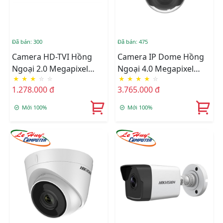
Đã bán: 300
Đã bán: 475
Camera HD-TVI Hồng
Camera IP Dome Hồng
Ngoại 2.0 Megapixel
Ngoại 4.0 Megapixel
★
★
★
☆
☆
★
★
★
★
☆
HIKVISION DS-
HIKVISION DS-
1.278.000 đ
3.765.000 đ
2CE10DFT-F
2CD2143G0-IU
Mới 100%
Mới 100%