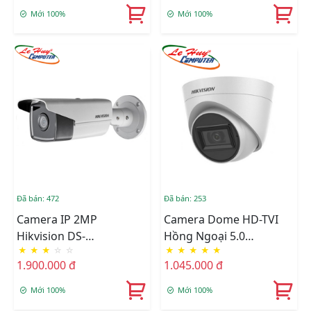
Mới 100%
Mới 100%
Đã bán: 472
Đã bán: 253
Camera IP 2MP
Camera Dome HD-TVI
Hikvision DS-
Hồng Ngoại 5.0
★
★
★
☆
☆
★
★
★
★
★
2CD2T23G0-I8
Megapixel HIKVISION
1.900.000 đ
1.045.000 đ
DS-2CE78H0T-IT3FS
Mới 100%
Mới 100%