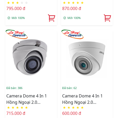
★
★
★
☆
☆
★
★
★
★
★
Megapixel HIKVISION
HIKVISION DS-
795.000 đ
870.000 đ
DS-2CE78D3T-IT3F
2CE16D3T-IT3F
Mới 100%
Mới 100%
Đã bán: 386
Đã bán: 62
Camera Dome 4 In 1
Camera Dome 4 In 1
Hồng Ngoại 2.0
Hồng Ngoại 2.0
★
★
★
★
★
★
★
★
★
★
Megapixel HIKVISION
Megapixel HIKVISION
715.000 đ
600.000 đ
DS-2CE76D3T-ITMF
DS-2CE76D3T-ITPF