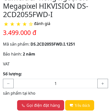
Megapixel HIKVISION DS-
2CD2055FWD-I
★
★
★
★
☆
đánh giá
3.499.000 đ
Mã sản phẩm:
DS.2CD2055FWD.I.1251
Bảo hành:
2 năm
VAT
Số lượng:
sản phẩm tại kho
Gọi điện đặt hàng
Yêu thích