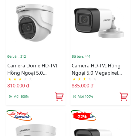
Đã bán: 312
Đã bán: 444
Camera Dome HD-TVI
Camera HD-TVI Hồng
Hồng Ngoại 5.0
Ngoại 5.0 Megapixel
★
★
★
☆
☆
★
★
★
☆
☆
Megapixel HIKVISION
HIKVISION DS-
810.000 đ
885.000 đ
DS-2CE76H0T-ITPFS
2CE16H0T-ITPFS
Mới 100%
Mới 100%
-22%