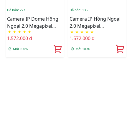
Đã bán: 277
Đã bán: 135
Camera IP Dome Hồng
Camera IP Hồng Ngoại
Ngoại 2.0 Megapixel
2.0 Megapixel
★
★
★
★
★
★
★
★
★
★
HIKVISION DS-
HIKVISION DS-
1.572.000 đ
1.572.000 đ
2CD1323G0-IU
2CD1023G0-IU
Mới 100%
Mới 100%