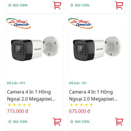
Mới 100%
Mới 100%
Đã bán: 473
Đã bán: 101
Camera 4 In 1 Hồng
Camera 4 In 1 Hồng
Ngoại 2.0 Megapixel
Ngoại 2.0 Megapixel
★
★
★
★
★
★
★
★
★
★
HIKVISION DS-
HIKVISION DS-
715.000 đ
675.000 đ
2CE16D3T-IT
2CE16D3T-ITPF
Mới 100%
Mới 100%