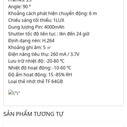
Angle: 90 °
Khoảng cách phát hiện chuyển động: 6 m
Chiếu sáng tối thiểu: 1LUX
Dung lượng Pin: 4000mAh
Shutter tốc độ liên tục : lên đến 24 giờ
Định dạng nén: H.264
Khoảng ghi âm: 5 ㎡
Điện năng tiêu thụ: 260 mA / 3.7V
Lưu trữ nhiệt độ: -20-80 ℃
Nhiệt độ hoạt động: -10-60 ℃
Độ ẩm hoạt động: 15 -85% RH
Loại thẻ nhớ: thẻ TF 64GB
SẢN PHẨM TƯƠNG TỰ