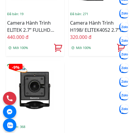
Đã bán: 19
Đã bán: 271
Camera Hành Trình
Camera Hành Trình
ELITEK 2.7” FULLHD
H198/ ELITEK4052 2.7”
1920x1028P – HỒNG
440.000 đ
FULLHD 1920x1028P –
320.000 đ
NGOẠI BAN ĐÊM
HỒNG NGOẠI
Mới 100%
Mới 100%
-9%
Đã bán: 368