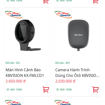
Mới 100%
Mới 100%
Đã bán: 262
Đã bán: 403
Màn Hình Cảnh Báo
Camera Hành Trình
KBVISION KX-FMLCD1
Dùng Cho Ôtô KBVISION
2.650.000 đ
KX-FM1002-ADAS
2.030.000 đ
Mới 100%
Mới 100%