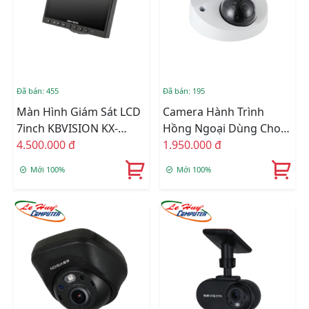
Đã bán: 455
Đã bán: 195
Màn Hình Giám Sát LCD
Camera Hành Trình
7inch KBVISION KX-
Hồng Ngoại Dùng Cho
FMLCD7-E
4.500.000 đ
Ôtô KBVISION KX-
1.950.000 đ
FM2014S-A
Mới 100%
Mới 100%