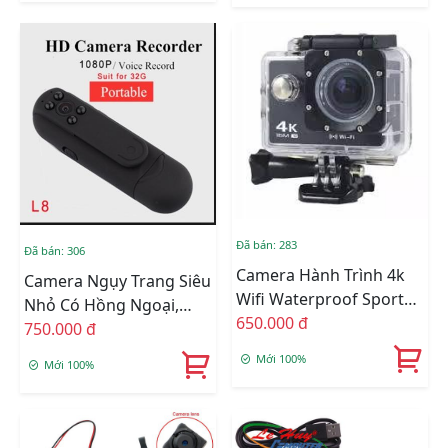
Đã bán: 283
Đã bán: 306
Camera Hành Trình 4k
Camera Ngụy Trang Siêu
Wifi Waterproof Sports
Nhỏ Có Hồng Ngoại,
WIFI ULTRA - Bp177
650.000 đ
Hình Ảnh 1080P-
750.000 đ
L8(không Wifi)
Mới 100%
Mới 100%