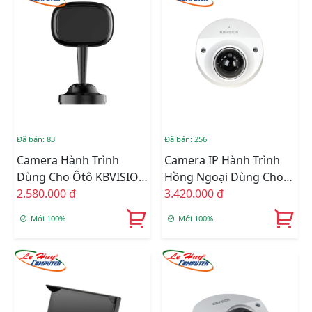
Đã bán: 83
Đã bán: 256
Camera Hành Trình
Camera IP Hành Trình
Dùng Cho Ôtô KBVISION
Hồng Ngoại Dùng Cho
KX-FM1001-DSM
2.580.000 đ
Ôtô KBVISION KX-
3.420.000 đ
EM2014N-A
Mới 100%
Mới 100%