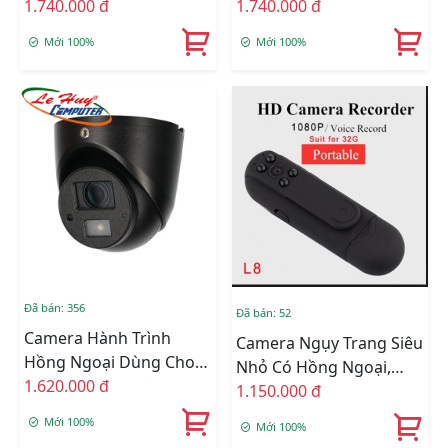
Ôtô DAHUA HAC-
1.740.000 đ
Ôtô DAHUA HAC-
1.740.000 đ
HMW3100
HDW1220G-M
Mới 100%
Mới 100%
Đã bán: 356
Đã bán: 52
Camera Hành Trình
Camera Ngụy Trang Siêu
Hồng Ngoại Dùng Cho
Nhỏ Có Hồng Ngoại,
Ôtô DAHUA HAC-
1.620.000 đ
Hình Ảnh 1080P-L8(có
1.150.000 đ
HDW1100G-M
Wifi)
Mới 100%
Mới 100%