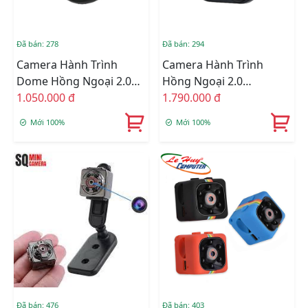
Đã bán: 278
Đã bán: 294
Camera Hành Trình
Camera Hành Trình
Dome Hồng Ngoại 2.0
Hồng Ngoại 2.0
Megapixel Chuyên Dụng
1.050.000 đ
Megapixel Lắp Cho Ô Tô
1.790.000 đ
Lắp Cho Ô Tô KBVISION
KBVISION KX-FM2001C-
Mới 100%
Mới 100%
KX-FM2002C-SL-A
DL-A
Đã bán: 476
Đã bán: 403