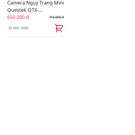
Camera Ngụy Trang Mini
Questek QTX-
510AHD Siêu Nét 1.3
650.000 đ
715.000 đ
Megapixel.
Mới 100%