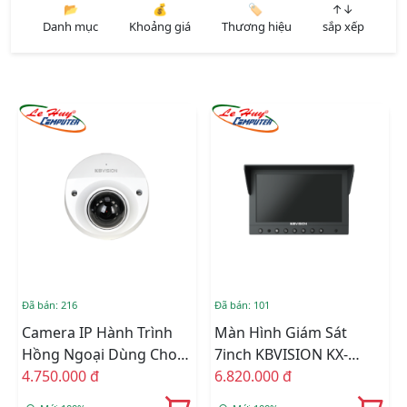
📂
💰
🏷️
↑↓
Danh mục
Khoảng giá
Thương hiệu
sắp xếp
Đã bán: 216
Đã bán: 101
Camera IP Hành Trình
Màn Hình Giám Sát
Hồng Ngoại Dùng Cho
7inch KBVISION KX-
Ôtô KBVISION KX-
4.750.000 đ
FMLCD7-T
6.820.000 đ
FMAi2014N-A