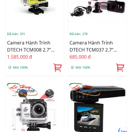
Đã bán: 331
Đã bán: 278
Camera Hành Trình
Camera Hành Trình
DTECH TCM008 2.7”
DTECH TCM037 2.7”
FULLHD 1920x1028P –
1.585.000 đ
FULLHD 1920x1028P –
685.000 đ
HỒNG NGOẠI BAN ĐÊM
HỒNG NGOẠI BAN ĐÊM
Mới 100%
Mới 100%