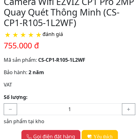
Camera Wifi EZVIZ CP1 Pro 2MP
Quay Quét Thông Minh (CS-
CP1-R105-1L2WF)
★
★
★
★
★
đánh giá
755.000 đ
Mã sản phẩm:
CS-CP1-R105-1L2WF
Bảo hành:
2 năm
VAT
Số lượng:
sản phẩm tại kho
Gọi điện đặt hàng
Yêu thích