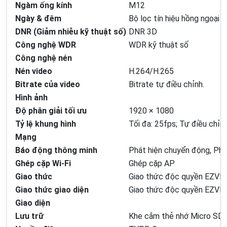
Ngàm ống kính
M12
Ngày & đêm
Bộ lọc tín hiệu hồng ngoại
DNR (Giảm nhiễu kỹ thuật số)
DNR 3D
Công nghệ WDR
WDR kỹ thuật số
Công nghệ nén
Nén video
H.264/H.265
Bitrate của video
Bitrate tự điều chỉnh.
Hình ảnh
Độ phân giải tối ưu
1920 × 1080
Tỷ lệ khung hình
Tối đa: 25fps; Tự điều chỉn
Mạng
Báo động thông minh
Phát hiện chuyển động, Phát
Ghép cặp Wi-Fi
Ghép cặp AP
Giao thức
Giao thức độc quyền EZVIZ
Giao thức giao diện
Giao thức độc quyền EZVIZ
Giao diện
Lưu trữ
Khe cắm thẻ nhớ Micro SD 