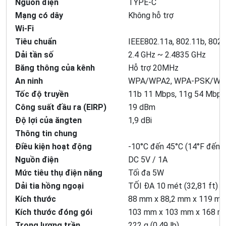
Nguồn điện
TYPE-C
Mạng có dây
Không hỗ trợ
Wi-Fi
Tiêu chuẩn
IEEE802.11a, 802.11b, 802.
Dải tần số
2.4 GHz ~ 2.4835 GHz
Băng thông của kênh
Hỗ trợ 20MHz
An ninh
WPA/WPA2, WPA-PSK/WP
Tốc độ truyền
11b 11 Mbps, 11g 54 Mbps
Công suất đầu ra (EIRP)
19 dBm
Độ lợi của ăngten
1,9 dBi
Thông tin chung
Điều kiện hoạt động
-10°C đến 45°C (14°F đến 1
Nguồn điện
DC 5V / 1A
Mức tiêu thụ điện năng
Tối đa 5W
Dải tia hồng ngoại
TỐI ĐA 10 mét (32,81 ft)
Kích thước
88 mm x 88,2 mm x 119 mm (
Kích thước đóng gói
103 mm x 103 mm x 168 mm (
Trọng lượng trần
222 g (0,49 lb)