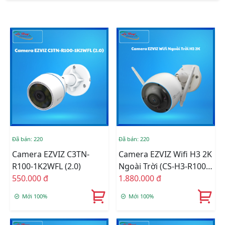
Đã bán: 220
Đã bán: 220
Camera EZVIZ C3TN-
Camera EZVIZ Wifi H3 2K
R100-1K2WFL (2.0)
Ngoài Trời (CS-H3-R100-
550.000 đ
1H3WKFL(2.8mm))
1.880.000 đ
Mới 100%
Mới 100%