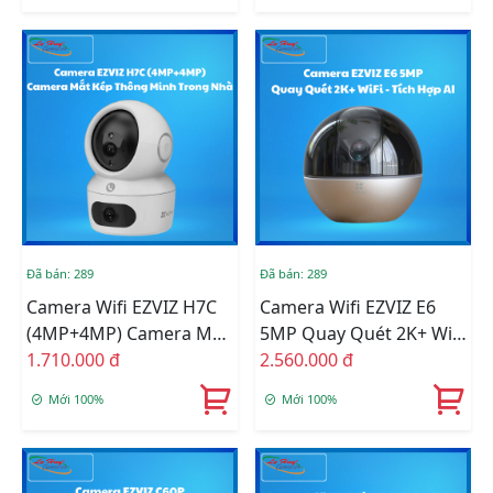
A3-32WMFR(APEC))
Đã bán: 289
Đã bán: 289
Camera Wifi EZVIZ H7C
Camera Wifi EZVIZ E6
(4MP+4MP) Camera Mắt
5MP Quay Quét 2K+ WiFi
Kép Thông Minh Trong
1.710.000 đ
- Tích Hợp AI (CS-E6-
2.560.000 đ
Nhà (CS-H7c-R100-
R100-8C5W2F)
Mới 100%
Mới 100%
8G44WF)