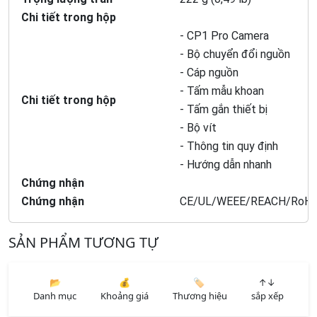
Chi tiết trong hộp
- CP1 Pro Camera
- Bộ chuyển đổi nguồn
- Cáp nguồn
- Tấm mẫu khoan
Chi tiết trong hộp
- Tấm gắn thiết bị
- Bộ vít
- Thông tin quy định
- Hướng dẫn nhanh
Chứng nhận
Chứng nhận
CE/UL/WEEE/REACH/RoH
SẢN PHẨM TƯƠNG TỰ
📂
💰
🏷️
↑↓
Danh mục
Khoảng giá
Thương hiệu
sắp xếp