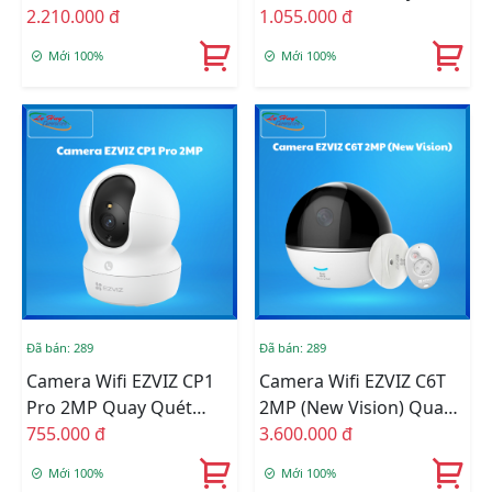
AI (CS-C6c-R100-8G8WF)
2.210.000 đ
Thông Minh (CS-CP1-
1.055.000 đ
R105-1J4WF)
Mới 100%
Mới 100%
Đã bán: 289
Đã bán: 289
Camera Wifi EZVIZ CP1
Camera Wifi EZVIZ C6T
Pro 2MP Quay Quét
2MP (New Vision) Quay
Thông Minh (CS-CP1-
755.000 đ
Quét Đa Năng - Hỗ Trợ
3.600.000 đ
R105-1L2WF)
Theo Dõi Chuyển Động
Mới 100%
Mới 100%
Thông Minh (CS-CV248-