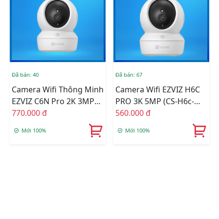
Đã bán: 40
Đã bán: 67
Camera Wifi Thông Minh
Camera Wifi EZVIZ H6C
EZVIZ C6N Pro 2K 3MP
PRO 3K 5MP (CS-H6c-
(CS-C6N-R105-1L3WF)
770.000 đ
R105-1J5WF)
560.000 đ
Mới 100%
Mới 100%