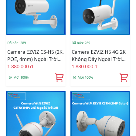
Đã bán: 289
Đã bán: 289
Camera EZVIZ CS-H5 (2K,
Camera EZVIZ H5 4G 2K
POE, 4mm) Ngoài Trời
Không Dây Ngoài Trời
(CS-H5-R201-
1.880.000 đ
(CS-H5-R201-
1.880.000 đ
1H3EKFL(4mm))
1H3KFL4GA(4mm))
Mới 100%
Mới 100%