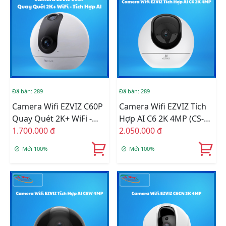
Đã bán: 289
Đã bán: 289
Camera Wifi EZVIZ C60P
Camera Wifi EZVIZ Tích
Quay Quét 2K+ WiFi -
Hợp AI C6 2K 4MP (CS-
Tích Hợp AI (CS-C60p-
1.700.000 đ
C6-A0-8C4WF(4mm))
2.050.000 đ
R100-8H33WF)
Mới 100%
Mới 100%