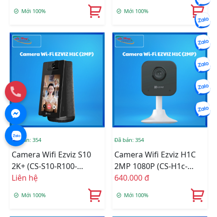
Mới 100%
Mới 100%
Đã bán: 354
Đã bán: 354
Camera Wifi Ezviz S10
Camera Wifi Ezviz H1C
2K+ (CS-S10-R100-
2MP 1080P (CS-H1c-
1M4WF)
Liên hệ
R100-1G2WF)
640.000 đ
Mới 100%
Mới 100%