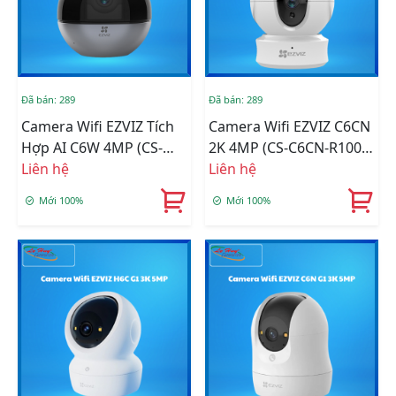
Đã bán: 289
Đã bán: 289
Camera Wifi EZVIZ Tích
Camera Wifi EZVIZ C6CN
Hợp AI C6W 4MP (CS-
2K 4MP (CS-C6CN-R100-
C6W-A0-3H4WF)
Liên hệ
8B4WF)
Liên hệ
Mới 100%
Mới 100%