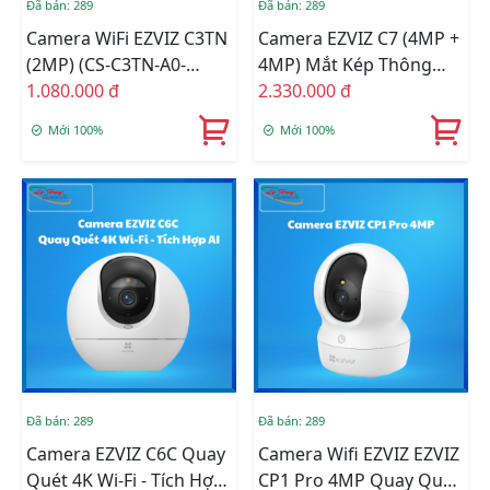
Đã bán: 289
Đã bán: 289
Camera WiFi EZVIZ C3TN
Camera EZVIZ C7 (4MP +
(2MP) (CS-C3TN-A0-
4MP) Mắt Kép Thông
1H2WF(2.8mm))
1.080.000 đ
Minh 2K+ Trong Nhà (CS-
2.330.000 đ
C7-R100-8G44WF)
Mới 100%
Mới 100%
Đã bán: 289
Đã bán: 289
Camera EZVIZ C6C Quay
Camera Wifi EZVIZ EZVIZ
Quét 4K Wi-Fi - Tích Hợp
CP1 Pro 4MP Quay Quét