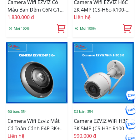
Camera Wifi EZVIZ Có
Camera Wifi EZVIZ H6C
Màu Ban Đêm C6N G1
2K 4MP (CS-H6c-R100-
4K (CS-C6N-R200-
1.830.000 đ
8B4WF)
Liên hệ
8H8WFL)
Mới 100%
Mới 100%
Đã bán: 354
Đã bán: 354
Camera Wifi Ezviz Mắt
Camera EZVIZ WiFi H3C
Cá Toàn Cảnh E4P 3K+
3K 5MP (CS-H3c-R100-
(CS-E4p-R100-8C6WKF)
Liên hệ
1J5WKFL(2.8mm))
990.000 đ