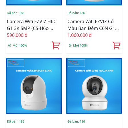
Đã bán: 186
Đã bán: 186
Camera Wifi EZVIZ H6C
Camera Wifi EZVIZ Có
G1 3K 5MP (CS-H6c-
Màu Ban Đêm C6N G1
R200-1Q5WFL)
590.000 đ
3K 5MP (CS-C6N-R200-
1.060.000 đ
1Q5WFL)
Mới 100%
Mới 100%
Đã bán: 186
Đã bán: 186