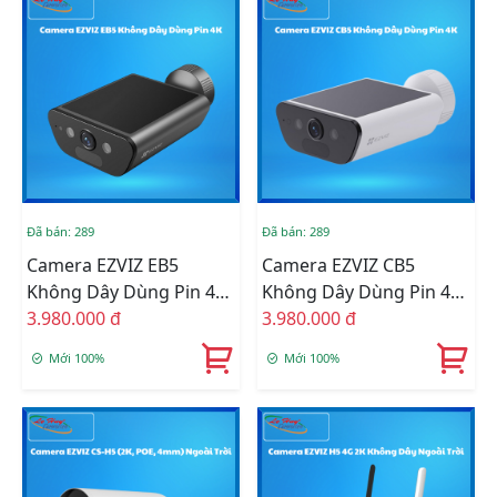
Đã bán: 289
Đã bán: 289
Camera EZVIZ EB5
Camera EZVIZ CB5
Không Dây Dùng Pin 4K
Không Dây Dùng Pin 4K
(CS-EB5-R100-2F8WFL)
3.980.000 đ
(CS-CB5-R100-2F8WFL)
3.980.000 đ
Mới 100%
Mới 100%