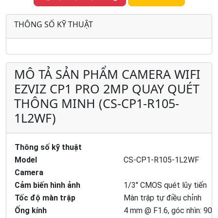
THÔNG SỐ KỸ THUẬT
MÔ TẢ SẢN PHẨM CAMERA WIFI
EZVIZ CP1 PRO 2MP QUAY QUÉT
THÔNG MINH (CS-CP1-R105-
1L2WF)
Thông số kỹ thuật
Model
CS-CP1-R105-1L2WF
Camera
Cảm biến hình ảnh
1/3" CMOS quét lũy tiến
Tốc độ màn trập
Màn trập tự điều chỉnh
Ống kính
4 mm @ F1.6, góc nhìn: 90°