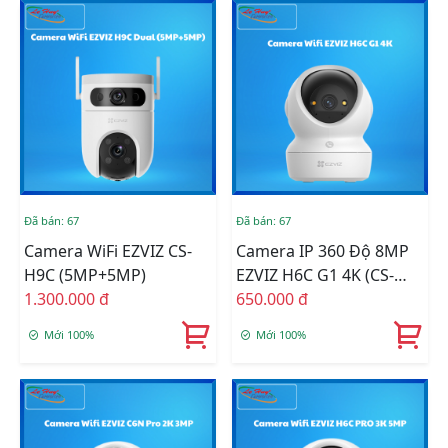
Đã bán: 67
Đã bán: 67
Camera WiFi EZVIZ CS-
Camera IP 360 Độ 8MP
H9C (5MP+5MP)
EZVIZ H6C G1 4K (CS-
1.300.000 đ
H6c-R200-8H8WFL)
650.000 đ
Mới 100%
Mới 100%