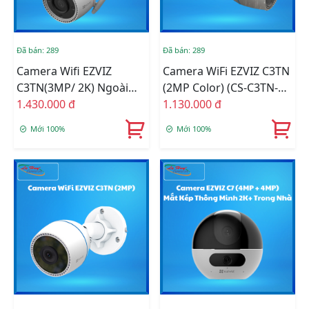
Đã bán: 289
Đã bán: 289
Camera Wifi EZVIZ
Camera WiFi EZVIZ C3TN
C3TN(3MP/ 2K) Ngoài
(2MP Color) (CS-C3TN-
Trời 2K (CS-C3TN-A0-
1.430.000 đ
A0-1H2WFL(2.8mm))
1.130.000 đ
1H3WKFL(2.8mm))
Mới 100%
Mới 100%