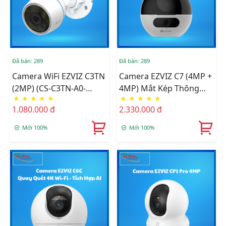
Đã bán: 289
Đã bán: 289
Camera WiFi EZVIZ C3TN
Camera EZVIZ C7 (4MP +
(2MP) (CS-C3TN-A0-
4MP) Mắt Kép Thông
★
★
★
★
★
★
★
★
★
★
1H2WF(2.8mm))
Minh 2K+ Trong Nhà (CS-
1.080.000 đ
2.330.000 đ
C7-R100-8G44WF)
Mới 100%
Mới 100%