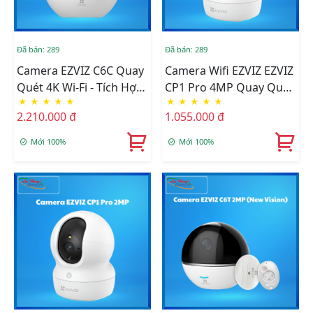
Đã bán: 289
Đã bán: 289
Camera EZVIZ C6C Quay
Camera Wifi EZVIZ EZVIZ
Quét 4K Wi-Fi - Tích Hợp
CP1 Pro 4MP Quay Quét
★
★
★
★
★
★
★
★
★
★
AI (CS-C6c-R100-8G8WF)
Thông Minh (CS-CP1-
2.210.000 đ
1.055.000 đ
R105-1J4WF)
Mới 100%
Mới 100%