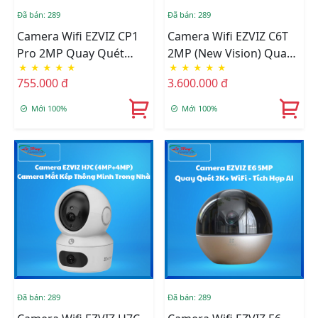
Đã bán: 289
Đã bán: 289
Camera Wifi EZVIZ CP1
Camera Wifi EZVIZ C6T
Pro 2MP Quay Quét
2MP (New Vision) Quay
★
★
★
★
★
★
★
★
★
★
Thông Minh (CS-CP1-
Quét Đa Năng - Hỗ Trợ
755.000 đ
3.600.000 đ
R105-1L2WF)
Theo Dõi Chuyển Động
Thông Minh (CS-CV248-
Mới 100%
Mới 100%
A3-32WMFR(APEC))
Đã bán: 289
Đã bán: 289