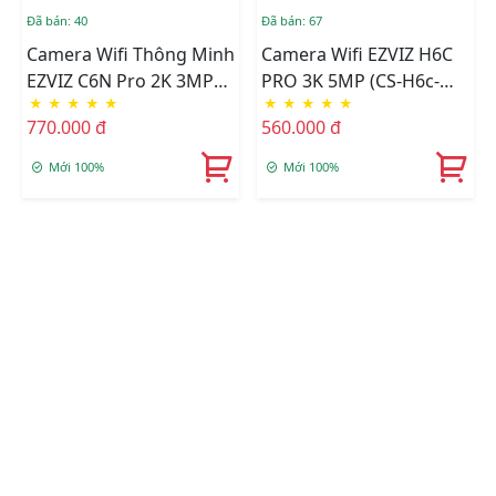
Đã bán: 40
Đã bán: 67
Camera Wifi Thông Minh
Camera Wifi EZVIZ H6C
EZVIZ C6N Pro 2K 3MP
PRO 3K 5MP (CS-H6c-
★
★
★
★
★
★
★
★
★
★
(CS-C6N-R105-1L3WF)
R105-1J5WF)
770.000 đ
560.000 đ
Mới 100%
Mới 100%