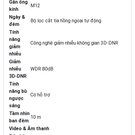
Gắn ống
M12
kính
Ngày &
Bộ lọc cắt tia hồng ngoại tự động
đêm
Tính
năng
Công nghệ giảm nhiễu không gian 3D-DNR
giảm
nhiễu
Giảm
nhiễu
WDR 80dB
3D-DNR
Tính
năng bù
Có hỗ trợ
ngược
sáng
Tầm nhìn
10 m
ban đêm
Video & Âm thanh