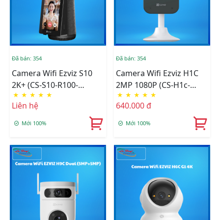
Đã bán: 354
Đã bán: 354
Camera Wifi Ezviz S10
Camera Wifi Ezviz H1C
2K+ (CS-S10-R100-
2MP 1080P (CS-H1c-
★
★
★
★
★
★
★
★
★
★
1M4WF)
R100-1G2WF)
Liên hệ
640.000 đ
Mới 100%
Mới 100%