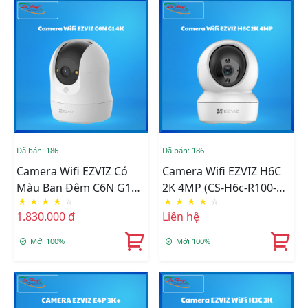
Đã bán: 186
Đã bán: 186
Camera Wifi EZVIZ Có
Camera Wifi EZVIZ H6C
Màu Ban Đêm C6N G1
2K 4MP (CS-H6c-R100-
★
★
★
★
☆
★
★
★
★
☆
4K (CS-C6N-R200-
8B4WF)
1.830.000 đ
Liên hệ
8H8WFL)
Mới 100%
Mới 100%