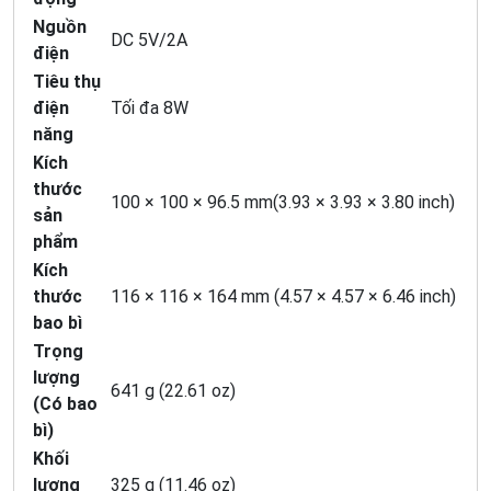
Nguồn
DC 5V/2A
điện
Tiêu thụ
điện
Tối đa 8W
năng
Kích
thước
100 × 100 × 96.5 mm(3.93 × 3.93 × 3.80 inch)
sản
phẩm
Kích
thước
116 × 116 × 164 mm (4.57 × 4.57 × 6.46 inch)
bao bì
Trọng
lượng
641 g (22.61 oz)
(Có bao
bì)
Khối
lượng
325 g (11.46 oz)