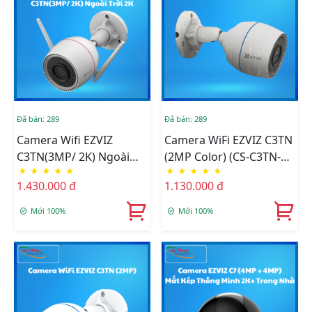
Đã bán: 289
Đã bán: 289
Camera Wifi EZVIZ
Camera WiFi EZVIZ C3TN
C3TN(3MP/ 2K) Ngoài
(2MP Color) (CS-C3TN-
★
★
★
★
★
★
★
★
★
★
Trời 2K (CS-C3TN-A0-
A0-1H2WFL(2.8mm))
1.430.000 đ
1.130.000 đ
1H3WKFL(2.8mm))
Mới 100%
Mới 100%