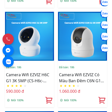
Mới 100%
Mới 100%
Đã bán: 186
Đã bán: 186
Camera Wifi EZVIZ H6C
Camera Wifi EZVIZ Có
G1 3K 5MP (CS-H6c-
Màu Ban Đêm C6N G1
★
★
★
★
☆
★
★
★
★
☆
R200-1Q5WFL)
3K 5MP (CS-C6N-R200-
590.000 đ
1.060.000 đ
1Q5WFL)
Mới 100%
Mới 100%