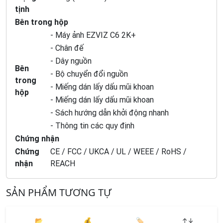
tịnh
Bên trong hộp
- Máy ảnh EZVIZ C6 2K+
- Chân đế
- Dây nguồn
Bên
- Bộ chuyển đổi nguồn
trong
- Miếng dán lấy dấu mũi khoan
hộp
- Miếng dán lấy dấu mũi khoan
- Sách hướng dẫn khởi động nhanh
- Thông tin các quy định
Chứng nhận
Chứng
CE / FCC / UKCA / UL / WEEE / RoHS /
nhận
REACH
SẢN PHẨM TƯƠNG TỰ
📂
💰
🏷️
↑↓