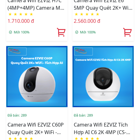
Camera Wifi EZVIZ H7C
Camera Wifi EZVIZ E6
(4MP+4MP) Camera Mắt
5MP Quay Quét 2K+ WiFi
★
★
★
★
★
★
★
★
★
★
Kép Thông Minh Trong
- Tích Hợp AI (CS-E6-
1.710.000 đ
2.560.000 đ
Nhà (CS-H7c-R100-
R100-8C5W2F)
8G44WF)
Mới 100%
Mới 100%
Đã bán: 289
Đã bán: 289
Camera Wifi EZVIZ C60P
Camera Wifi EZVIZ Tích
Quay Quét 2K+ WiFi -
Hợp AI C6 2K 4MP (CS-
★
★
★
★
★
★
★
★
★
★
Tích Hợp AI (CS-C60p-
C6-A0-8C4WF(4mm))