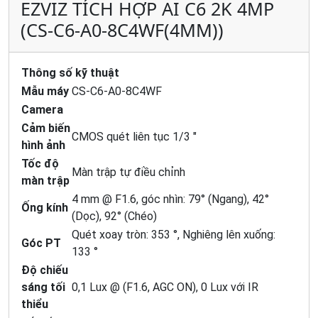
EZVIZ TÍCH HỢP AI C6 2K 4MP
(CS-C6-A0-8C4WF(4MM))
Thông số kỹ thuật
Mẫu máy
CS-C6-A0-8C4WF
Camera
Cảm biến
CMOS quét liên tục 1/3 "
hình ảnh
Tốc độ
Màn trập tự điều chỉnh
màn trập
4 mm @ F1.6, góc nhìn: 79° (Ngang), 42°
Ống kính
(Dọc), 92° (Chéo)
Quét xoay tròn: 353 °, Nghiêng lên xuống:
Góc PT
133 °
Độ chiếu
sáng tối
0,1 Lux @ (F1.6, AGC ON), 0 Lux với IR
thiểu