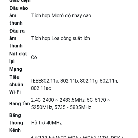
Giao diện
Đầu vào
âm
Tích hợp Micrô độ nhạy cao
thanh
Đầu ra
âm
Tích hợp Loa công suất lớn
thanh
Nút đặt
Có
lại
Mạng
Tiêu
IEEE802.11a, 802.11b, 802.11g, 802.11n,
chuẩn
802.11ac
Wi-Fi
2.4G: 2400 ~ 2483.5MHz; 5G: 5170 ~
Băng tần
5250MHz, 5735 - 5835MHz
Băng
thông
Hỗ trợ 40MHz
Kênh