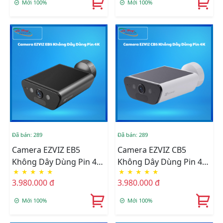
Mới 100%
Mới 100%
Đã bán: 289
Đã bán: 289
Camera EZVIZ EB5
Camera EZVIZ CB5
Không Dây Dùng Pin 4K
Không Dây Dùng Pin 4K
★
★
★
★
★
★
★
★
★
★
(CS-EB5-R100-2F8WFL)
(CS-CB5-R100-2F8WFL)
3.980.000 đ
3.980.000 đ
Mới 100%
Mới 100%