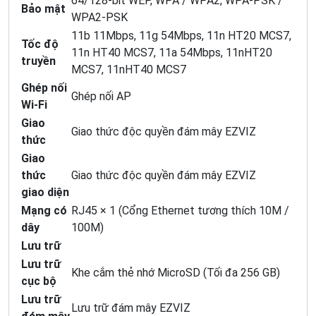
64/128-bit WEP, WPA / WPA2, WPA-PSK /
Bảo mật
WPA2-PSK
11b 11Mbps, 11g 54Mbps, 11n HT20 MCS7,
Tốc độ
11n HT40 MCS7, 11a 54Mbps, 11nHT20
truyền
MCS7, 11nHT40 MCS7
Ghép nối
Ghép nối AP
Wi-Fi
Giao
Giao thức độc quyền đám mây EZVIZ
thức
Giao
thức
Giao thức độc quyền đám mây EZVIZ
giao diện
Mạng có
RJ45 × 1 (Cổng Ethernet tương thích 10M /
dây
100M)
Lưu trữ
Lưu trữ
Khe cắm thẻ nhớ MicroSD (Tối đa 256 GB)
cục bộ
Lưu trữ
Lưu trữ đám mây EZVIZ