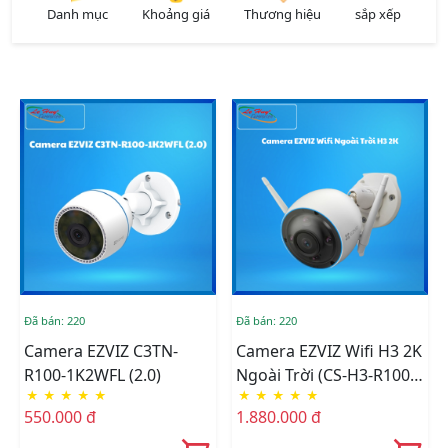
Danh mục
Khoảng giá
Thương hiệu
sắp xếp
Đã bán: 220
Đã bán: 220
Camera EZVIZ C3TN-
Camera EZVIZ Wifi H3 2K
R100-1K2WFL (2.0)
Ngoài Trời (CS-H3-R100-
★
★
★
★
★
★
★
★
★
★
1H3WKFL(2.8mm))
550.000 đ
1.880.000 đ