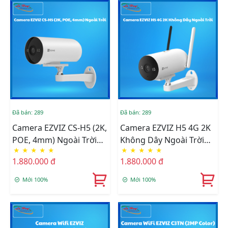
Đã bán: 289
Đã bán: 289
Camera EZVIZ CS-H5 (2K,
Camera EZVIZ H5 4G 2K
POE, 4mm) Ngoài Trời
Không Dây Ngoài Trời
★
★
★
★
★
★
★
★
★
★
(CS-H5-R201-
(CS-H5-R201-
1.880.000 đ
1.880.000 đ
1H3EKFL(4mm))
1H3KFL4GA(4mm))
Mới 100%
Mới 100%