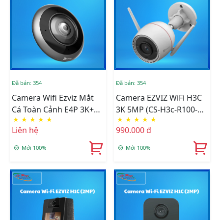
Đã bán: 354
Đã bán: 354
Camera Wifi Ezviz Mắt
Camera EZVIZ WiFi H3C
Cá Toàn Cảnh E4P 3K+
3K 5MP (CS-H3c-R100-
★
★
★
★
★
★
★
★
★
★
(CS-E4p-R100-8C6WKF)
1J5WKFL(2.8mm))
Liên hệ
990.000 đ
Mới 100%
Mới 100%