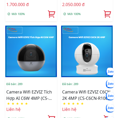
1.700.000 đ
2.050.000 đ
R100-8H33WF)
Mới 100%
Mới 100%
Đã bán: 289
Đã bán: 289
Camera Wifi EZVIZ Tích
Camera Wifi EZVIZ C6CN
Hợp AI C6W 4MP (CS-
2K 4MP (CS-C6CN-R100-
★
★
★
★
★
★
★
★
★
★
C6W-A0-3H4WF)
8B4WF)
Liên hệ
Liên hệ