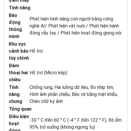
đám mây
Tính năng
Báo
Phát hiện hình dáng con người bằng công
động
nghệ AI/ Phát hiện vật nuôi / Phát hiện hành
thông
động vẫy tay / Phát hiện hoạt động giọng nói
minh
Khu vực
cảnh báo
Hỗ trợ
tùy chỉnh
Đàm
thoại hai
Hỗ trợ (Micro kép)
chiều
Tính
Chống rung, Hai luồng dữ liệu, Đo nhịp tim,
năng
Hình ảnh phản chiếu, Bảo vệ bằng mật khẩu,
chung
Chèn chữ ký ảnh
Tổng quan
Điều kiện
-30 ° C đến 60 ° C (-4 ° F đến 122 ° F), Độ ẩm
hoạt
95% trở xuống (không ngưng tụ)
động