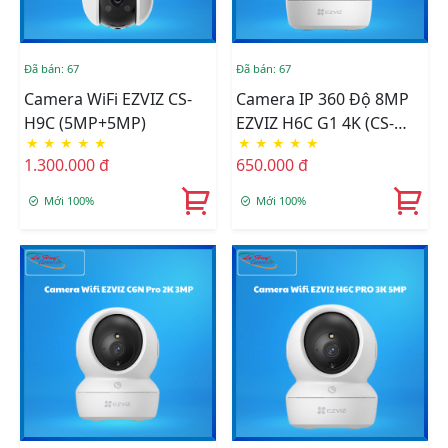
Đã bán: 67
Đã bán: 67
Camera WiFi EZVIZ CS-
Camera IP 360 Độ 8MP
H9C (5MP+5MP)
EZVIZ H6C G1 4K (CS-
★
★
★
★
★
★
★
★
★
★
H6c-R200-8H8WFL)
1.300.000 đ
650.000 đ
Mới 100%
Mới 100%