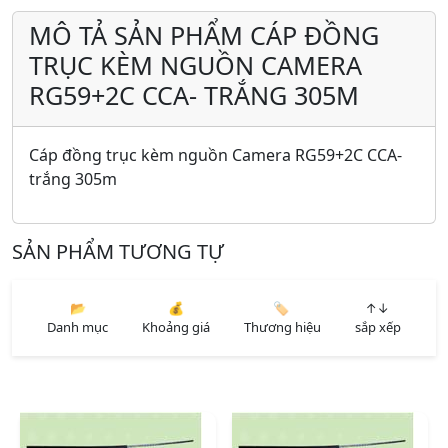
MÔ TẢ SẢN PHẨM CÁP ĐỒNG
TRỤC KÈM NGUỒN CAMERA
RG59+2C CCA- TRẮNG 305M
Cáp đồng trục kèm nguồn Camera RG59+2C CCA-
trắng 305m
SẢN PHẨM TƯƠNG TỰ
📂
💰
🏷️
↑↓
Danh mục
Khoảng giá
Thương hiệu
sắp xếp