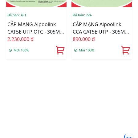
Đã bán: 491
Đã bán: 224
CÁP MẠNG Aipoolink
CÁP MẠNG Aipoolink
CAT5E UTP OFC - 305M
CCA CAT5E UTP - 305M
(Đồng 100%) -
2.230.000 đ
(Hợp Kim Đồng Nhôm) -
890.000 đ
Cam/Trắng
Xanh/Trắng
Mới 100%
Mới 100%