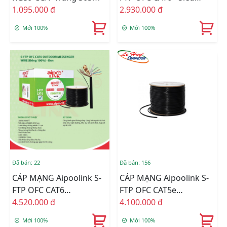
1.095.000 đ
Chống Nhiễu Đồng
2.930.000 đ
100% - Màu Cam
Mới 100%
Mới 100%
Đã bán: 22
Đã bán: 156
CÁP MẠNG Aipoolink S-
CÁP MẠNG Aipoolink S-
FTP OFC CAT6
FTP OFC CAT5e
OUTDOOR MESSENGER
4.520.000 đ
OUTDOOR MESSENGER
4.100.000 đ
WIRE - Cáp Ngoài Trời
WIRE - Cáp Ngoài Trời
Mới 100%
Mới 100%
Đồng 100% - Đen
Đồng 100% - Đen