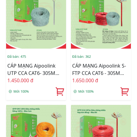
Đã bán: 475
Đã bán: 362
CÁP MẠNG Aipoolink
CÁP MẠNG Aipoolink S-
UTP CCA CAT6- 305M
FTP CCA CAT6 - 305M
(Hợp Kim Đồng Nhôm) -
1.450.000 đ
(Siêu Chống Nhiễu Hợp
1.650.000 đ
Xám
Kim Đồng Nhôm) -
Mới 100%
Mới 100%
Đỏ/Xám