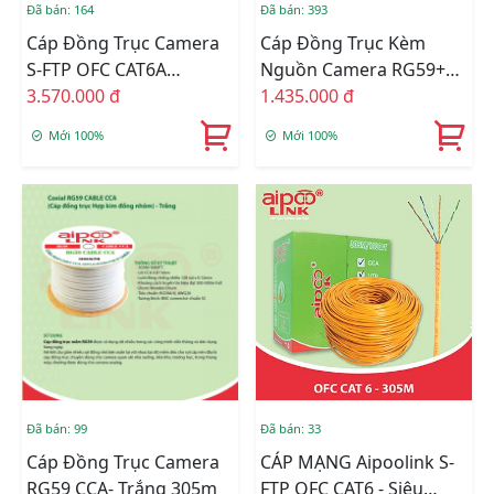
Đã bán: 164
Đã bán: 393
Cáp Đồng Trục Camera
Cáp Đồng Trục Kèm
S-FTP OFC CAT6A
Nguồn Camera RG59+2C
CHỐNG NHIỄU 100%
3.570.000 đ
CCA- Trắng 305m
1.435.000 đ
ĐỒNG - XÁM 305M
Mới 100%
Mới 100%
Đã bán: 99
Đã bán: 33
Cáp Đồng Trục Camera
CÁP MẠNG Aipoolink S-
RG59 CCA- Trắng 305m
FTP OFC CAT6 - Siêu