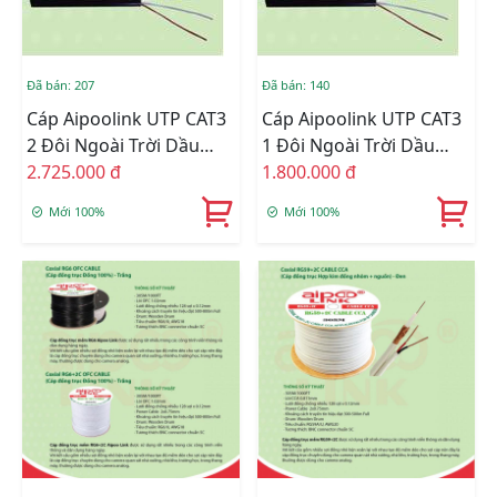
Đã bán: 207
Đã bán: 140
Cáp Aipoolink UTP CAT3
Cáp Aipoolink UTP CAT3
2 Đôi Ngoài Trời Dầu
1 Đôi Ngoài Trời Dầu
Chống Nhiễu 500m
2.725.000 đ
Chống Nhiễu 500m
1.800.000 đ
Mới 100%
Mới 100%