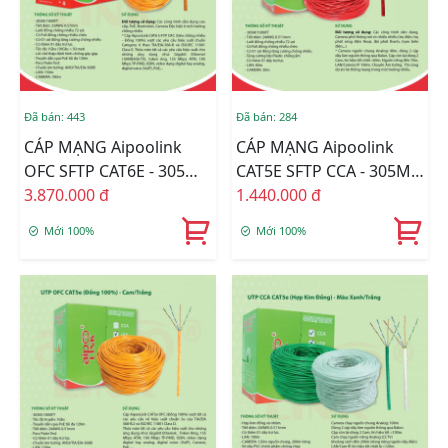
Đã bán: 443
Đã bán: 284
CÁP MẠNG Aipoolink
CÁP MẠNG Aipoolink
OFC SFTP CAT6E - 305M
CAT5E SFTP CCA - 305M
(Siêu Chống Nhiễu Đồng
3.870.000 đ
(Siêu Chống Nhiễu Hợp
1.440.000 đ
100%) - Cam
Kim Đồng Nhôm) - Đỏ
Mới 100%
Mới 100%