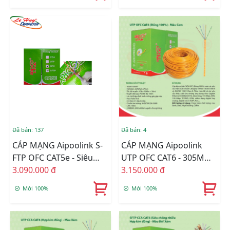
Đã bán: 137
Đã bán: 4
CÁP MẠNG Aipoolink S-
CÁP MẠNG Aipoolink
FTP OFC CAT5e - Siêu
UTP OFC CAT6 - 305M
Chống Nhiễu Đồng
3.090.000 đ
ĐỒNG 100% MÀU CAM
3.150.000 đ
100% - Màu Xám
Mới 100%
Mới 100%