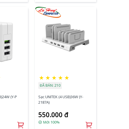
★
★
★
★
★
★
ĐÃ BÁN: 210
Sạc UNITEK (4 USB)36W (Y-
2187A)
550.000 đ
Mới 100%