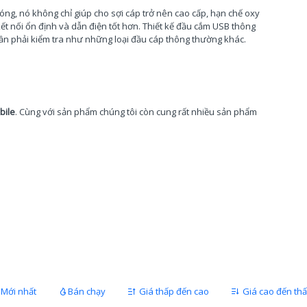
ng, nó không chỉ giúp cho sợi cáp trở nên cao cấp, hạn chế oxy
ết nối ổn định và dẫn điện tốt hơn. Thiết kế đầu cắm USB thông
ần phải kiểm tra như những loại đầu cáp thông thường khác.
bile
. Cùng với sản phẩm chúng tôi còn cung rất nhiều
sản phẩm
Mới nhất
Bán chạy
Giá thấp đến cao
Giá cao đến th