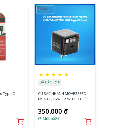
☆
★
★
★
★
★
ĐÃ BÁN: 210
To Type C
CỦ SẠC NHANH MOVESPEED
MSA03 (35W/ GaN/ TÍCH HỢP
TypeC/ Đen)
350.000 đ
Mới 100%