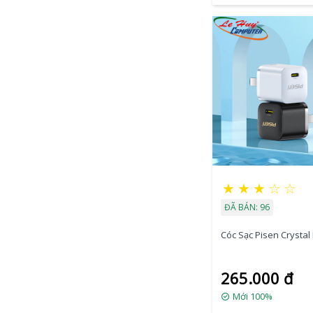
★
★
★
☆
☆
ĐÃ BÁN: 96
Cóc Sạc Pisen Crysta
265.000 đ
Mới 100%