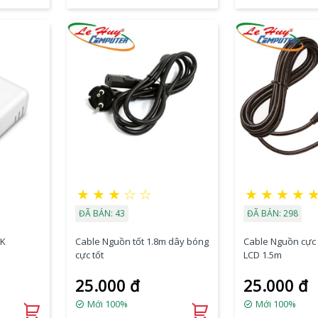
★
★
★
☆
☆
★
★
★
★
ĐÃ BÁN: 43
ĐÃ BÁN: 298
EK
Cable Nguồn tốt 1.8m dây bóng
Cable Nguồn cực t
cực tốt
LCD 1.5m
25.000 đ
25.000 đ
Mới 100%
Mới 100%