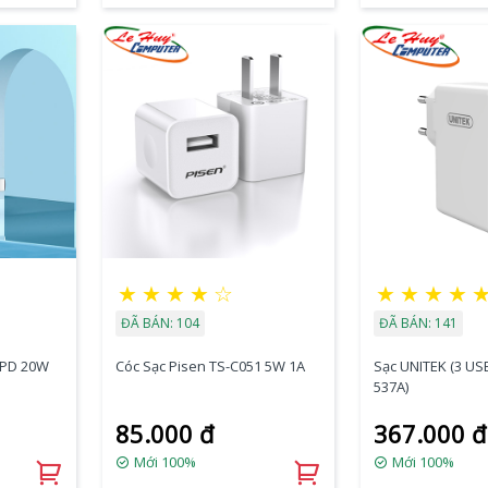
★
★
★
★
☆
★
★
★
★
ĐÃ BÁN: 104
ĐÃ BÁN: 141
l PD 20W
Cóc Sạc Pisen TS-C051 5W 1A
Sạc UNITEK (3 USB)24W (Y-P
537A)
85.000 đ
367.000 đ
Mới 100%
Mới 100%