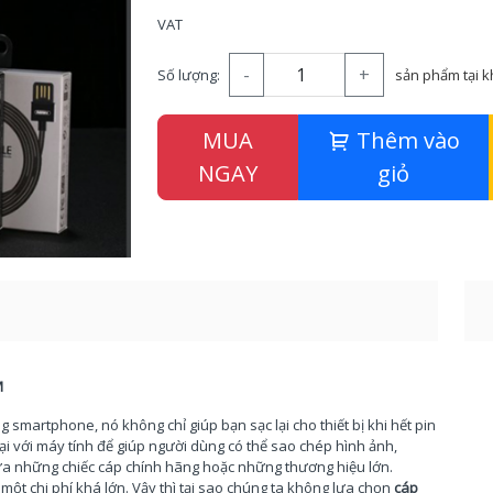
VAT
-
+
Số lượng:
sản phẩm tại 
MUA
Thêm vào
NGAY
giỏ
M
 smartphone, nó không chỉ giúp bạn sạc lại cho thiết bị khi hết pin
ại với máy tính để giúp người dùng có thể sao chép hình ảnh,
ựa những chiếc cáp chính hãng hoặc những thương hiệu lớn.
ột chi phí khá lớn. Vậy thì tại sao chúng ta không lựa chọn
cáp