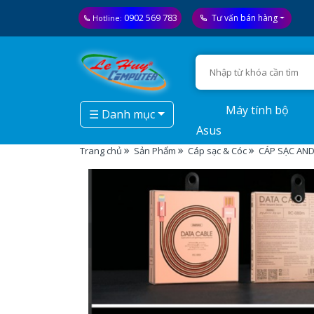
0902 569 783
Tư vấn bán hàng
Hotline:
Máy tính bộ
☰ Danh mục
Asus
Trang chủ
Sản Phẩm
Cáp sạc & Cóc
CÁP SẠC AND