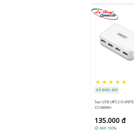
★
★
★
★
★
ĐÃ BÁN: 469
Sạc USB (4P) 2.0 UNIT
Y2166WH
135.000 đ
Mới 100%