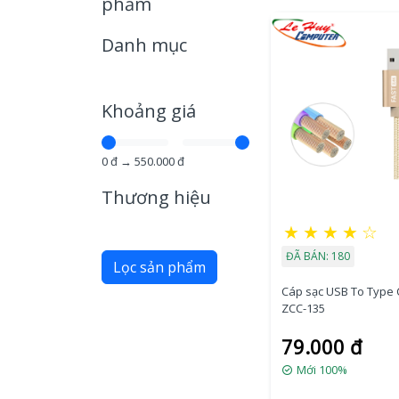
phẩm
Danh mục
Khoảng giá
0
đ →
550.000
đ
Thương hiệu
★
★
★
★
☆
ĐÃ BÁN: 180
Lọc sản phẩm
Cáp sạc USB To Type
ZCC-135
79.000 đ
Mới 100%