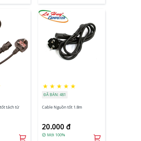
★
★
★
★
★
★
ĐÃ BÁN: 481
ốt tách từ
Cable Nguồn tốt 1.8m
20.000 đ
Mới 100%