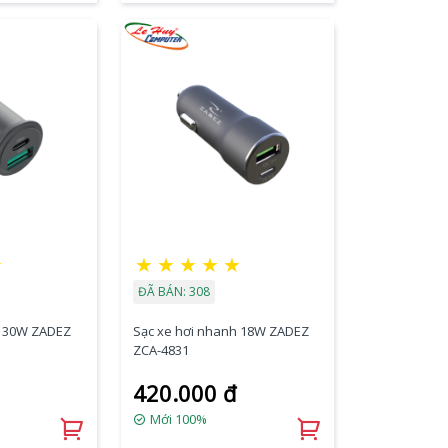
★
★
★
★
★
★
ĐÃ BÁN: 308
h 30W ZADEZ
Sạc xe hơi nhanh 18W ZADEZ
ZCA-4831
420.000 đ
Mới 100%