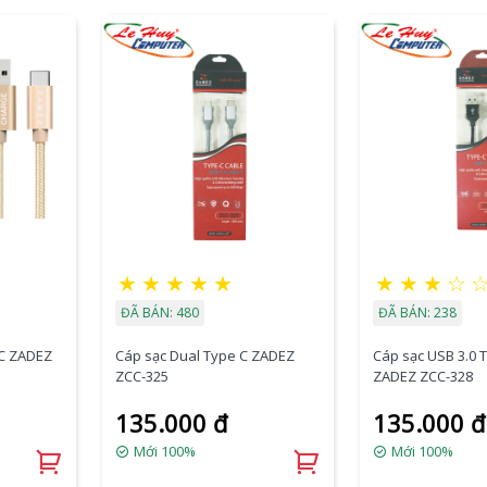
★
★
★
★
★
★
★
★
☆
ĐÃ BÁN: 480
ĐÃ BÁN: 238
 C ZADEZ
Cáp sạc Dual Type C ZADEZ
Cáp sạc USB 3.0 
ZCC-325
ZADEZ ZCC-328
135.000 đ
135.000 đ
Mới 100%
Mới 100%