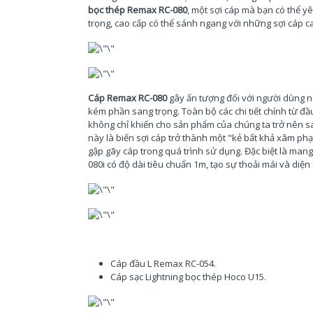
bọc thép Remax RC-080
, một sợi cáp mà bạn có thể yê
trọng, cao cấp có thể sánh ngang với những sợi cáp c
Cáp Remax RC-080
gây ấn tượng đối với người dùng n
kém phần sang trọng. Toàn bộ các chi tiết chính từ đầ
không chỉ khiến cho sản phẩm của chúng ta trở nên s
này là biến sợi cáp trở thành một "kẻ bất khả xâm phạ
gập gãy cáp trong quá trình sử dụng. Đặc biệt là mang
080i
có độ dài tiêu chuẩn 1m, tạo sự thoải mái và diệ
Cáp đầu L Remax RC-054.
Cáp sạc Lightning bọc thép Hoco U15.