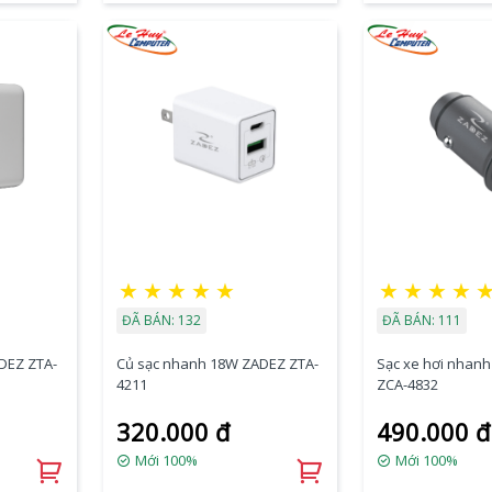
★
★
★
★
★
★
★
★
★
ĐÃ BÁN: 132
ĐÃ BÁN: 111
DEZ ZTA-
Củ sạc nhanh 18W ZADEZ ZTA-
Sạc xe hơi nhan
4211
ZCA-4832
320.000 đ
490.000 đ
Mới 100%
Mới 100%