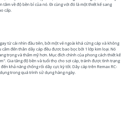
n tâm về độ bền bỉ của nó. Đi cùng với đó là một thiết kế sang
ao cấp.
gay từ cái nhìn đầu tiên, bởi một vẻ ngoài khá cứng cáp và không
u cắm đến thân dây cáp đều đươc bao bọc bởi 1 lớp kim loại. Nó
ang trọng và thẩm mỹ hơn. Mục đích chính của phong cách thiết kế
m". Gia tăng độ bền và tuổi thọ cho sợi cáp, tránh được tình trạng
 đến khả năng chống rối dây cực kỳ tốt. Dây cáp trên
Remax RC-
n dụng trong quá trình sử dụng hàng ngày.