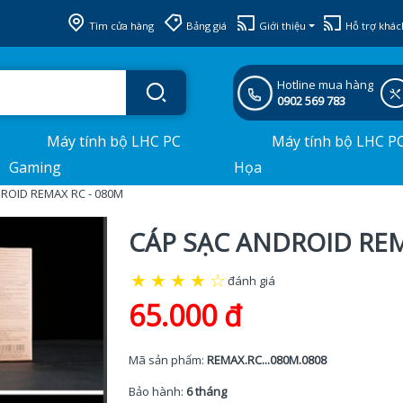
Tìm cửa hàng
Bảng giá
Giới thiệu
Hỗ trợ khác
Hotline mua hàng
0902 569 783
Máy tính bộ LHC PC
Máy tính bộ LHC P
Gaming
Họa
ROID REMAX RC - 080M
CÁP SẠC ANDROID REM
★
★
★
★
☆
đánh giá
65.000 đ
Mã sản phẩm:
REMAX.RC...080M.0808
Bảo hành:
6 tháng