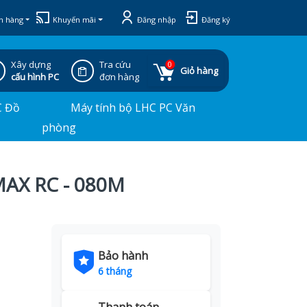
h hàng
Khuyến mãi
Đăng nhập
Đăng ký
Xây dựng
Tra cứu
0
Giỏ hàng
cấu hình PC
đơn hàng
C Đồ
Máy tính bộ LHC PC Văn
phòng
AX RC - 080M
Bảo hành
6 tháng