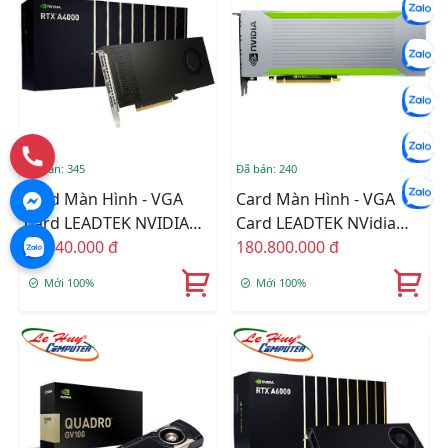
Đã bán: 345
Đã bán: 240
Card Màn Hình - VGA
Card Màn Hình - VGA
Card LEADTEK NVIDIA
Card LEADTEK NVidia
Quadro RTX A4000
26.040.000 đ
Quadro RTX8000 Passive
180.800.000 đ
48GB GDDR6
Mới 100%
Mới 100%