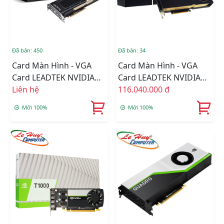
Đã bán: 450
Đã bán: 34
Card Màn Hình - VGA
Card Màn Hình - VGA
Card LEADTEK NVIDIA
Card LEADTEK NVIDIA
Quadro GV100 32GB
Liên hệ
Quadro RTX A6000
116.040.000 đ
HBM2
Mới 100%
Mới 100%