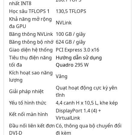
nhất INT8
Học sâu TFLOPS
1
130,5 TFLOPS
Khả năng mở rộng
NVLink
đa GPU
Băng thông NVLink
100 GB / giây
Băng thông bộ nhớ
624 GB / giây
Giao diện hệ thống
PCI Express 3.0 x16
Tiêu thụ điện năng
Hướng dẫn sử dụng
tối đa
Quadro
295 W
Kích hoạt sao năng
Vâng
lượng
Quạt hoạt động cực kỳ yên
Giải pháp nhiệt
tĩnh
Yếu tố hình thức
4,4 canh H x 10,5 L, khe kép
DisplayPort 1.4 (4) +
Kết nối màn hình
VirtualLink
Đầu nối liên kết đơn
Có, thông qua bộ chuyển đổi
DVI-D
đi kèm