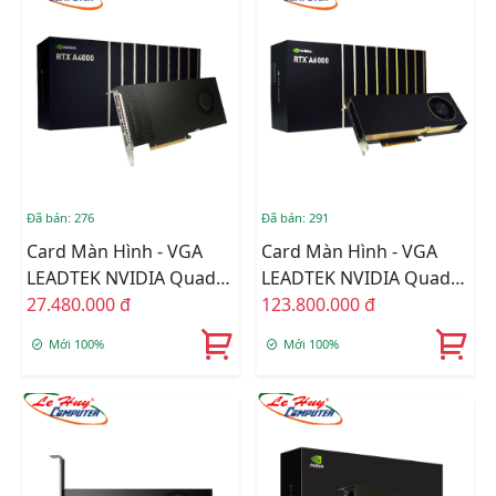
Đã bán: 276
Đã bán: 291
Card Màn Hình - VGA
Card Màn Hình - VGA
LEADTEK NVIDIA Quadro
LEADTEK NVIDIA Quadro
RTX A4000 16GB GDDR6
27.480.000 đ
RTX A6000 48GB GDDR6
123.800.000 đ
ECC
Mới 100%
Mới 100%