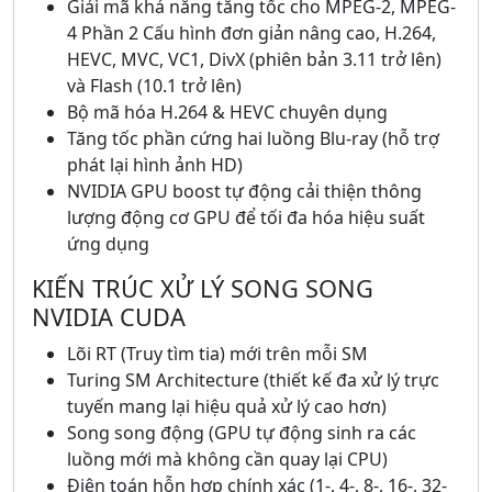
Giải mã khả năng tăng tốc cho MPEG-2, MPEG-
4 Phần 2 Cấu hình đơn giản nâng cao, H.264,
HEVC, MVC, VC1, DivX (phiên bản 3.11 trở lên)
và Flash (10.1 trở lên)
Bộ mã hóa H.264 & HEVC chuyên dụng
Tăng tốc phần cứng hai luồng Blu-ray (hỗ trợ
phát lại hình ảnh HD)
NVIDIA GPU boost tự động cải thiện thông
lượng động cơ GPU để tối đa hóa hiệu suất
ứng dụng
KIẾN TRÚC XỬ LÝ SONG SONG
NVIDIA CUDA
Lõi RT (Truy tìm tia) mới trên mỗi SM
Turing SM Architecture (thiết kế đa xử lý trực
tuyến mang lại hiệu quả xử lý cao hơn)
Song song động (GPU tự động sinh ra các
luồng mới mà không cần quay lại CPU)
Điện toán hỗn hợp chính xác (1-, 4-, 8-, 16-, 32-