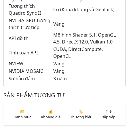
Tương thích
Có (Khóa khung và Genlock)
Quadro Sync II
NVIDIA GPU Tương
Vâng
thích trực tiếp
Mô hình Shader 5.1, OpenGL
API đồ thị
4.5, DirectX 12.0, Vulkan 1.0
CUDA, DirectCompute,
Tính toán API
OpenCL
NVIEW
Vâng
NVIDIA MOSAIC
Vâng
Sự bảo đảm
3 năm
SẢN PHẨM TƯƠNG TỰ
📂
💰
🏷️
↑↓
Danh mục
Khoảng giá
Thương hiệu
sắp xếp