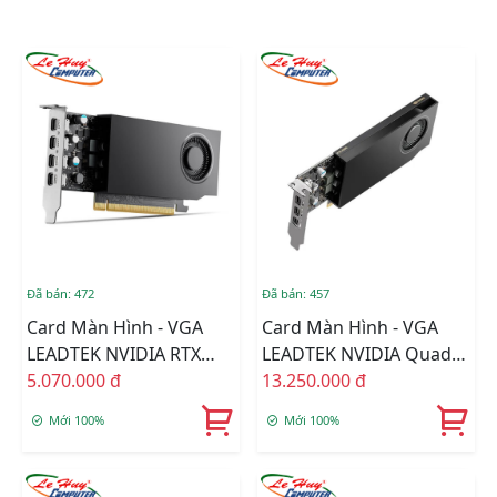
Đã bán: 472
Đã bán: 457
Card Màn Hình - VGA
Card Màn Hình - VGA
LEADTEK NVIDIA RTX
LEADTEK NVIDIA Quadro
A400 4GB GDDR6
5.070.000 đ
RTX A1000 8GB GDDR6
13.250.000 đ
Mới 100%
Mới 100%