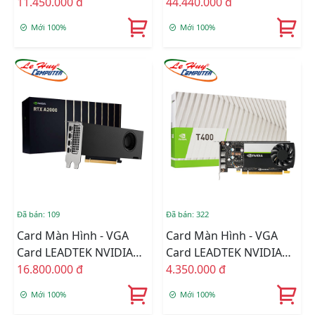
Quadro RTX A2000 6GB
11.450.000 đ
Quadro RTX A4500 20GB
44.440.000 đ
GDDR6
GDDR6
Mới 100%
Mới 100%
Đã bán: 109
Đã bán: 322
Card Màn Hình - VGA
Card Màn Hình - VGA
Card LEADTEK NVIDIA
Card LEADTEK NVIDIA
Quadro RTX A2000 12GB
16.800.000 đ
Quadro T400 4GB
4.350.000 đ
DDR6
Mới 100%
Mới 100%