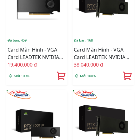
Đã bán: 459
Đã bán: 168
Card Màn Hình - VGA
Card Màn Hình - VGA
Card LEADTEK NVIDIA
Card LEADTEK NVIDIA
Quadro RTX 2000 Ada
19.400.000 đ
Quadro RTX 4000 Ada
38.040.000 đ
Generation 16GB
Generation 20GB
Mới 100%
Mới 100%
GDDR6
GDDR6