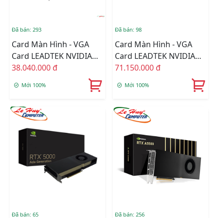
Đã bán: 293
Đã bán: 98
Card Màn Hình - VGA
Card Màn Hình - VGA
Card LEADTEK NVIDIA
Card LEADTEK NVIDIA
Quadro RTX 4000 SFF
38.040.000 đ
Quadro RTX 4500 Ada
71.150.000 đ
Ada Generation 20GB
Generation 24GB
Mới 100%
Mới 100%
GDDR6
GDDR6
Đã bán: 65
Đã bán: 256