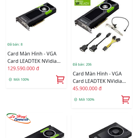
Đã bán: 8
Card Màn Hình - VGA
Card LEADTEK NVidia
Đã bán: 206
Quadro P6000 24GB
129.590.000 đ
Card Màn Hình - VGA
Mới 100%
Card LEADTEK NVidia
Quadro P5000 16GB
45.900.000 đ
Mới 100%