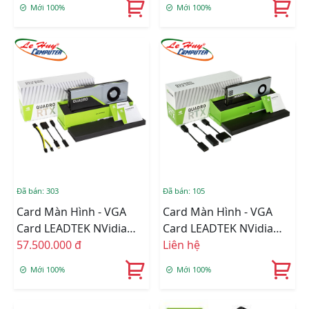
Mới 100%
Mới 100%
Đã bán: 303
Đã bán: 105
Card Màn Hình - VGA
Card Màn Hình - VGA
Card LEADTEK NVidia
Card LEADTEK NVidia
Quadro RTX5000 16GB
57.500.000 đ
Quadro RTX4000 8GB
Liên hệ
Box Màu
Box Màu
Mới 100%
Mới 100%