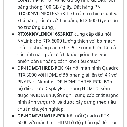
Cores, 144 RT lõi, và 48 GB bộ nhớ GDDR6, với
băng thông 100 GB / giây. Đặt hàng PN
RTX6KNVLINKX16S2RKIT khi cần có hiệu suất và
khả năng tối ưu với hai bảng RTX 6000 (yêu cầu
hỗ trợ ứng dụng).
RTX6KNVLINKX16S3RKIT
cung cấp đầu nối
NVLink cho RTX 6000 tương thích với bo mạch
chủ có khoảng cách khe PCIe rộng hơn. Tất cả
các tính năng và lợi ích khác giống hệt với
phiên bản khoảng cách khe tiêu chuẩn.
DP-HDMI-THREE-PCK
Kết nối màn hình Quadro
RTX 5000 với HDMI ở độ phân giải lên tới 4K với
PNY Part Number DP-HDMI-THREE-PCK. Bốn
bộ điều hợp DisplayPort sang HDMI đi kèm
được NVIDIA khuyến nghị, cung cấp chất lượng
hình ảnh vượt trội và được xây dựng theo tiêu
chuẩn chuyên nghiệp.
DP-HDMI-SINGLE-PCK
Kết nối Quadro RTX
5000 với màn hình HDMI ở độ phân giải lên tới