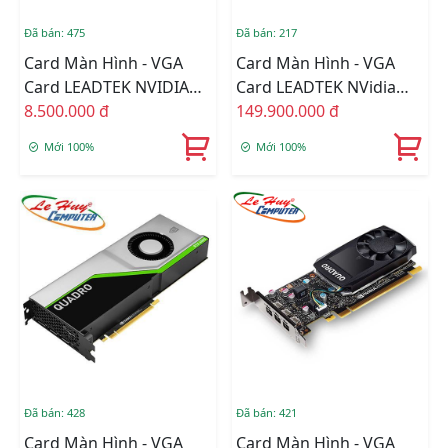
Đã bán: 475
Đã bán: 217
Card Màn Hình - VGA
Card Màn Hình - VGA
Card LEADTEK NVIDIA
Card LEADTEK NVidia
Quadro T1000 4GB
8.500.000 đ
Quadro RTX8000 48GB
149.900.000 đ
GDDR6
Box Carton
Mới 100%
Mới 100%
Đã bán: 428
Đã bán: 421
Card Màn Hình - VGA
Card Màn Hình - VGA