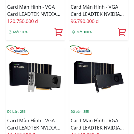
Card Màn Hình - VGA
Card Màn Hình - VGA
Card LEADTEK NVIDIA
Card LEADTEK NVIDIA
Quadro RTX 5000 Ada
120.750.000 đ
Quadro RTX A5500 24GB
96.790.000 đ
Generation 32GB
GDDR6
Mới 100%
Mới 100%
GDDR6
Đã bán: 256
Đã bán: 355
Card Màn Hình - VGA
Card Màn Hình - VGA
Card LEADTEK NVIDIA
Card LEADTEK NVIDIA