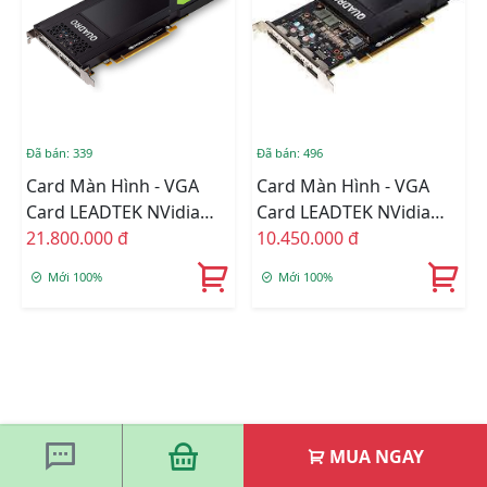
Đã bán: 339
Đã bán: 496
Card Màn Hình - VGA
Card Màn Hình - VGA
Card LEADTEK NVidia
Card LEADTEK NVidia
Quadro P4000 8GB
21.800.000 đ
Quadro P2000 5GB
10.450.000 đ
Mới 100%
Mới 100%
MUA NGAY