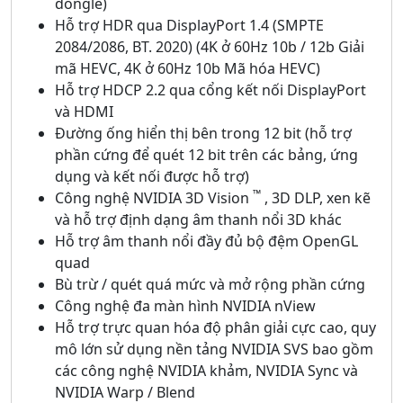
dongle)
Hỗ trợ HDR qua DisplayPort 1.4 (SMPTE
2084/2086, BT. 2020) (4K ở 60Hz 10b / 12b Giải
mã HEVC, 4K ở 60Hz 10b Mã hóa HEVC)
Hỗ trợ HDCP 2.2 qua cổng kết nối DisplayPort
và HDMI
Đường ống hiển thị bên trong 12 bit (hỗ trợ
phần cứng để quét 12 bit trên các bảng, ứng
dụng và kết nối được hỗ trợ)
™
Công nghệ NVIDIA 3D Vision
, 3D DLP, xen kẽ
và hỗ trợ định dạng âm thanh nổi 3D khác
Hỗ trợ âm thanh nổi đầy đủ bộ đệm OpenGL
quad
Bù trừ / quét quá mức và mở rộng phần cứng
Công nghệ đa màn hình NVIDIA nView
Hỗ trợ trực quan hóa độ phân giải cực cao, quy
mô lớn sử dụng nền tảng NVIDIA SVS bao gồm
các công nghệ NVIDIA khảm, NVIDIA Sync và
NVIDIA Warp / Blend