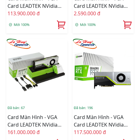
Card LEADTEK NVidia
Card LEADTEK NVidia
Quadro RTX6000 24GB
113.900.000 đ
Quadro P400 2GB
2.590.000 đ
Box Carton
Mới 100%
Mới 100%
Đã bán: 67
Đã bán: 196
Card Màn Hình - VGA
Card Màn Hình - VGA
Card LEADTEK NVidia
Card LEADTEK NVidia
Quadro RTX8000 48GB
161.000.000 đ
Quadro RTX6000 24GB
117.500.000 đ
Box Màu
Box Màu