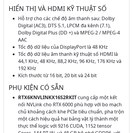
HIỂN THỊ VÀ HDMI KỸ THUẬT SỐ
Hỗ trợ cho các chế độ âm thanh sau: Dolby
Digital (AC3), DTS 5.1, LPCM đa kênh (7.1),
Dolby Digital Plus (DD +) và MPEG-2 / MPEG-4
AAC
Tốc độ dữ liệu của DisplayPort là 48 KHz
Tốc độ dữ liệu âm thanh kỹ thuật số HDMI là
44,1 KHz, 48 KHz, 88,2 KHz, 96 KHz, 176 KHz và
192 KHz
Kích thước từ 16 bit, 20 bit và 24 bit
PHỤ KIỆN CÓ SẴN
RTX6KNVLINKX16S2RKIT
cung cấp một kết
nối NVLink cho RTX 6000 phù hợp với bo mạch
chủ khoảng cách khe PCIe tiêu chuẩn, pha trộn
một cách hiệu quả hai bảng vật lý thành một
thực thể logic với 9216 CUDA, 1152 tensor