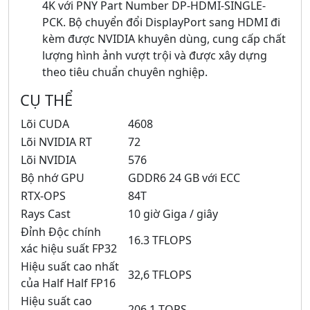
4K với PNY Part Number DP-HDMI-SINGLE-
PCK. Bộ chuyển đổi DisplayPort sang HDMI đi
kèm được NVIDIA khuyên dùng, cung cấp chất
lượng hình ảnh vượt trội và được xây dựng
theo tiêu chuẩn chuyên nghiệp.
CỤ THỂ
Lõi CUDA
4608
Lõi NVIDIA RT
72
Lõi NVIDIA
576
Bộ nhớ GPU
GDDR6 24 GB với ECC
RTX-OPS
84T
Rays Cast
10 giờ Giga / giây
Đỉnh Độc chính
16.3 TFLOPS
xác hiệu suất FP32
Hiệu suất cao nhất
32,6 TFLOPS
của Half Half FP16
Hiệu suất cao
206.1 TOPS