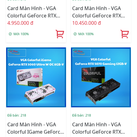
Card Màn Hình - VGA
Card Màn Hình - VGA
Colorful GeForce RTX
Colorful GeForce RTX
3050 6GB-V
4.950.000 đ
5060 Gaming DUO 8GB-
10.450.000 đ
V
Mới 100%
Mới 100%
Đã bán: 218
Đã bán: 218
Card Màn Hình - VGA
Card Màn Hình - VGA
Colorful IGame GeForce
Colorful GeForce RTX