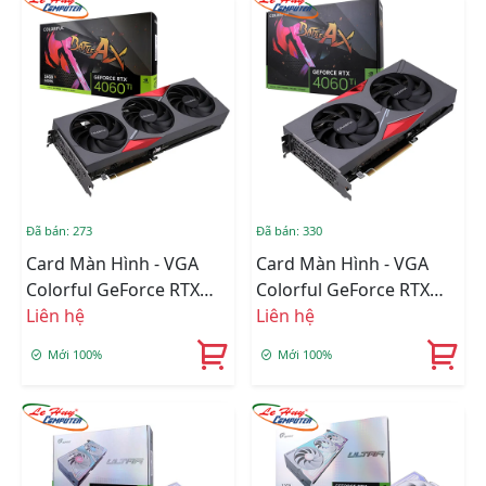
Đã bán: 273
Đã bán: 330
Card Màn Hình - VGA
Card Màn Hình - VGA
Colorful GeForce RTX
Colorful GeForce RTX
4060 Ti NB EX 16GB-V
Liên hệ
4060 Ti NB DUO 16GB-V
Liên hệ
Mới 100%
Mới 100%