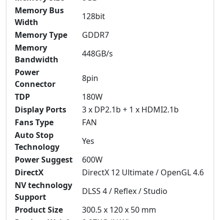
Memory Bus
128bit
Width
Memory Type
GDDR7
Memory
448GB/s
Bandwidth
Power
8pin
Connector
TDP
180W
Display Ports
3 x DP2.1b + 1 x HDMI2.1b
Fans Type
FAN
Auto Stop
Yes
Technology
Power Suggest
600W
DirectX
DirectX 12 Ultimate / OpenGL 4.6
NV technology
DLSS 4 / Reflex / Studio
Support
Product Size
300.5 x 120 x 50 mm