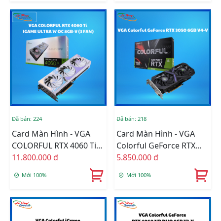
Đã bán: 224
Đã bán: 218
Card Màn Hình - VGA
Card Màn Hình - VGA
COLORFUL RTX 4060 Ti
Colorful GeForce RTX
IGAME ULTRA W OC
11.800.000 đ
3050 6GB V4-V
5.850.000 đ
8GB-V (3 FAN)
Mới 100%
Mới 100%