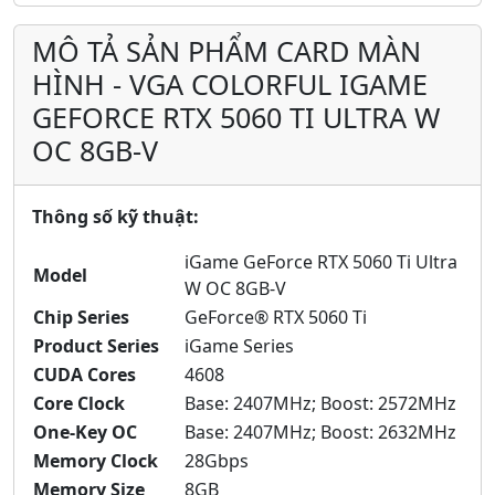
MÔ TẢ SẢN PHẨM CARD MÀN
HÌNH - VGA COLORFUL IGAME
GEFORCE RTX 5060 TI ULTRA W
OC 8GB-V
Thông số kỹ thuật:
iGame GeForce RTX 5060 Ti Ultra
Model
W OC 8GB-V
Chip Series
GeForce® RTX 5060 Ti
Product Series
iGame Series
CUDA Cores
4608
Core Clock
Base: 2407MHz; Boost: 2572MHz
One-Key OC
Base: 2407MHz; Boost: 2632MHz
Memory Clock
28Gbps
Memory Size
8GB