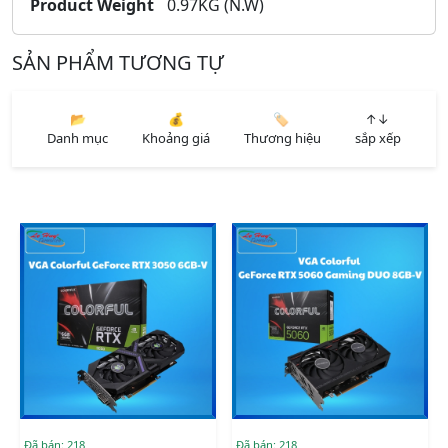
Product Weight
0.97KG (N.W)
SẢN PHẨM TƯƠNG TỰ
📂
💰
🏷️
↑↓
Danh mục
Khoảng giá
Thương hiệu
sắp xếp
Đã bán: 218
Đã bán: 218