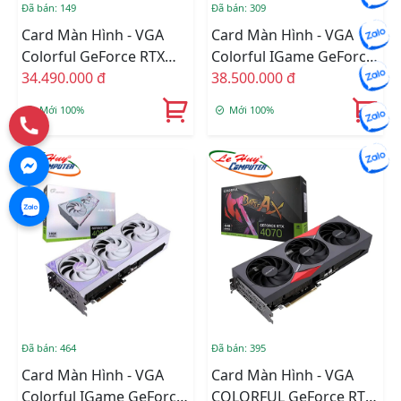
Đã bán: 149
Đã bán: 309
Card Màn Hình - VGA
Card Màn Hình - VGA
Colorful GeForce RTX
Colorful IGame GeForce
4080 16GB NB EX-V
34.490.000 đ
RTX 4080 16GB Neptune
38.500.000 đ
OC-V
Mới 100%
Mới 100%
Đã bán: 464
Đã bán: 395
Card Màn Hình - VGA
Card Màn Hình - VGA
Colorful IGame GeForce
COLORFUL GeForce RTX