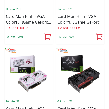
Đã bán: 224
Đã bán: 474
Card Màn Hình - VGA
Card Màn Hình - VGA
Colorful IGame GeForce
Colorful IGame GeForce
RTX 5060 Ti Ultra W OC
13.290.000 đ
RTX 5060 Ti Ultra W DUO
12.690.000 đ
8GB-V
OC 8GB-V
Mới 100%
Mới 100%
Đã bán: 381
Đã bán: 476
Card Màn Hình - VGA
Card Màn Hình - VGA