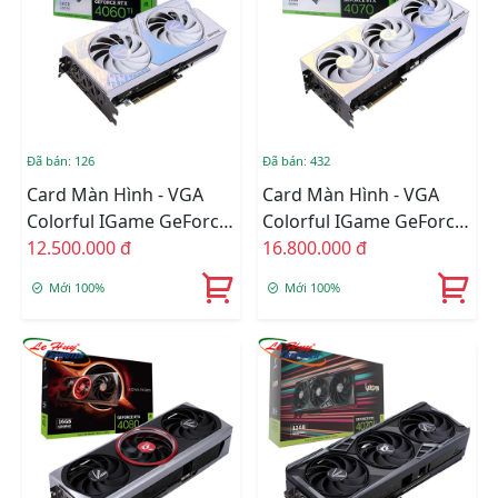
Đã bán: 126
Đã bán: 432
Card Màn Hình - VGA
Card Màn Hình - VGA
Colorful IGame GeForce
Colorful IGame GeForce
RTX 4060 Ti Ultra W DUO
12.500.000 đ
RTX 4070 Ultra W OC V2-
16.800.000 đ
OC 16GB-V
V
Mới 100%
Mới 100%