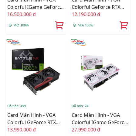
Colorful IGame GeForce
Colorful GeForce RTX
RTX 5060 Ti Ultra W DUO
16.500.000 đ
5060 Ti NB DUO 8GB-V
12.190.000 đ
OC 16GB-V GDDR7
Mới 100%
Mới 100%
Đã bán: 499
Đã bán: 24
Card Màn Hình - VGA
Card Màn Hình - VGA
Colorful GeForce RTX
Colorful IGame GeForce
5060 Ti NB DUO 16GB-V
13.990.000 đ
RTX 5070 Ti Ultra W OC
27.990.000 đ