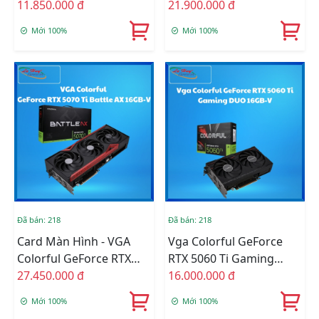
RTX 5060 Ultra W OC
11.850.000 đ
5070 Gaming 12GB-V
21.900.000 đ
8GB-V
Mới 100%
Mới 100%
Đã bán: 218
Đã bán: 218
Card Màn Hình - VGA
Vga Colorful GeForce
Colorful GeForce RTX
RTX 5060 Ti Gaming
5070 Ti Battle AX 16GB-V
27.450.000 đ
DUO 16GB-V
16.000.000 đ
Mới 100%
Mới 100%