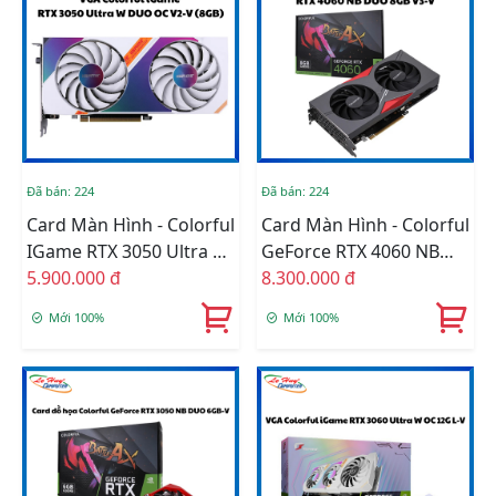
Đã bán: 224
Đã bán: 224
Card Màn Hình - Colorful
Card Màn Hình - Colorful
IGame RTX 3050 Ultra W
GeForce RTX 4060 NB
DUO OC V2-V (8GB)
5.900.000 đ
DUO 8GB V3-V
8.300.000 đ
Mới 100%
Mới 100%