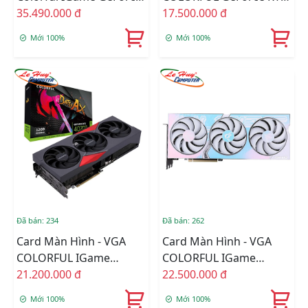
RTX 4080 16GB Ultra W
35.490.000 đ
4070 NB EX-V 12GB
17.500.000 đ
OC-V
GDDR6X
Mới 100%
Mới 100%
Đã bán: 234
Đã bán: 262
Card Màn Hình - VGA
Card Màn Hình - VGA
COLORFUL IGame
COLORFUL IGame
GeForce RTX 4070 Ti NB
21.200.000 đ
GeForce RTX 4070 Ti
22.500.000 đ
EX-V
Ultra W OC-V
Mới 100%
Mới 100%