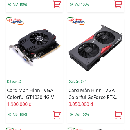
16GB-V
Mới 100%
Mới 100%
Đã bán: 211
Đã bán: 344
Card Màn Hình - VGA
Card Màn Hình - VGA
Colorful GT1030 4G-V
Colorful GeForce RTX
1.900.000 đ
4060 NB DUO 8GB-V
8.050.000 đ
Mới 100%
Mới 100%