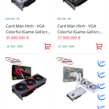
Đã bán: 39
Đã bán: 60
Card Màn Hình - VGA
Card Màn Hình - VGA
Colorful IGame GeForce
Colorful IGame GeForce
RTX 4080 16G Advanced
35.800.000 đ
RTX 4080 16G Vulcan
37.000.000 đ
OC-V
OC-V
Mới 100%
Mới 100%