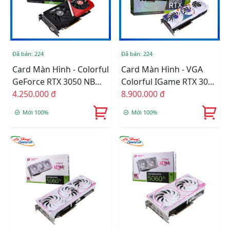
Đã bán: 224
Đã bán: 224
Card Màn Hình - Colorful
Card Màn Hình - VGA
GeForce RTX 3050 NB
Colorful IGame RTX 3060
DUO 6GB-V
4.250.000 đ
Ultra W OC 12G L-V
8.900.000 đ
Mới 100%
Mới 100%