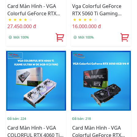
Card Màn Hình - VGA
Vga Colorful GeForce
Colorful GeForce RTX
RTX 5060 Ti Gaming
★
★
★
★
☆
★
★
★
★
☆
5070 Ti Battle AX 16GB-V
DUO 16GB-V
27.450.000 đ
16.000.000 đ
Mới 100%
Mới 100%
Đã bán: 224
Đã bán: 218
Card Màn Hình - VGA
Card Màn Hình - VGA
COLORFUL RTX 4060 Ti
Colorful GeForce RTX