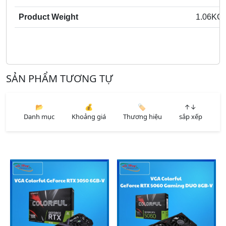
Product Weight
1.06KG
SẢN PHẨM TƯƠNG TỰ
📂
💰
🏷️
↑↓
Danh mục
Khoảng giá
Thương hiệu
sắp xếp