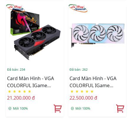
Đã bán: 234
Đã bán: 262
Card Màn Hình - VGA
Card Màn Hình - VGA
COLORFUL IGame
COLORFUL IGame
★
★
★
★
★
★
★
★
★
★
GeForce RTX 4070 Ti NB
GeForce RTX 4070 Ti
21.200.000 đ
22.500.000 đ
EX-V
Ultra W OC-V
Mới 100%
Mới 100%