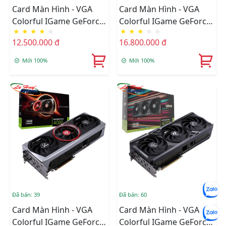
Card Màn Hình - VGA
Card Màn Hình - VGA
Colorful IGame GeForce
Colorful IGame GeForce
★
★
★
★
☆
★
★
★
☆
☆
RTX 4060 Ti Ultra W DUO
RTX 4070 Ultra W OC V2-
12.500.000 đ
16.800.000 đ
OC 16GB-V
V
Mới 100%
Mới 100%
Đã bán: 39
Đã bán: 60
Card Màn Hình - VGA
Card Màn Hình - VGA
Colorful IGame GeForce
Colorful IGame GeForce