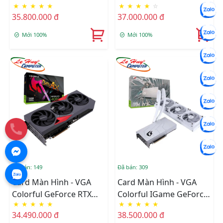
★
★
★
★
★
★
★
★
★
☆
RTX 4080 16G Advanced
RTX 4080 16G Vulcan
35.800.000 đ
37.000.000 đ
OC-V
OC-V
Mới 100%
Mới 100%
Đã bán: 149
Đã bán: 309
Card Màn Hình - VGA
Card Màn Hình - VGA
Colorful GeForce RTX
Colorful IGame GeForce
★
★
★
★
★
★
★
★
★
★
4080 16GB NB EX-V
RTX 4080 16GB Neptune
34.490.000 đ
38.500.000 đ
OC-V