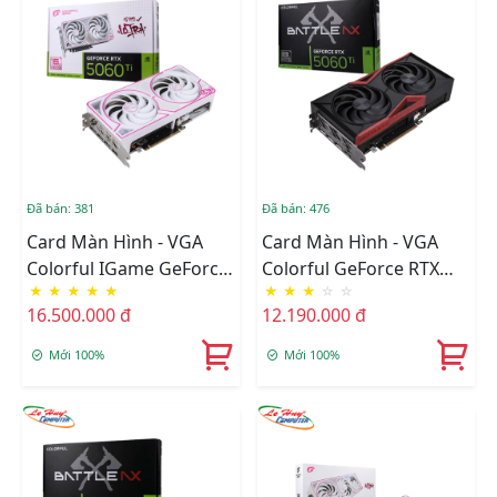
Đã bán: 381
Đã bán: 476
Card Màn Hình - VGA
Card Màn Hình - VGA
Colorful IGame GeForce
Colorful GeForce RTX
★
★
★
★
★
★
★
★
☆
☆
RTX 5060 Ti Ultra W DUO
5060 Ti NB DUO 8GB-V
16.500.000 đ
12.190.000 đ
OC 16GB-V GDDR7
Mới 100%
Mới 100%