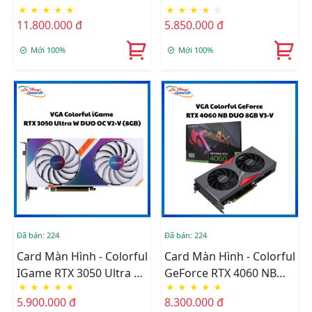
★
★
★
★
★
★
★
★
★
☆
IGAME ULTRA W OC
3050 6GB V4-V
11.800.000 đ
5.850.000 đ
8GB-V (3 FAN)
Mới 100%
Mới 100%
Đã bán: 224
Đã bán: 224
Card Màn Hình - Colorful
Card Màn Hình - Colorful
IGame RTX 3050 Ultra W
GeForce RTX 4060 NB
★
★
★
★
★
★
★
★
★
★
DUO OC V2-V (8GB)
DUO 8GB V3-V
5.900.000 đ
8.300.000 đ