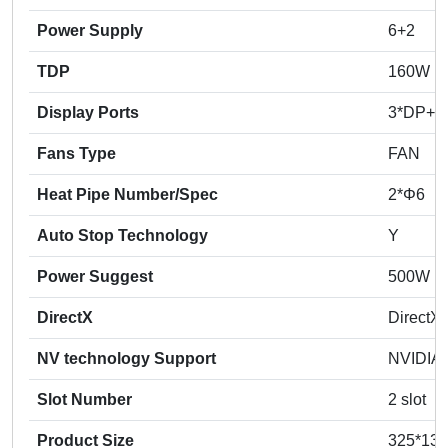
Power Supply
6+2
TDP
160W
Display Ports
3*DP+H
Fans Type
FAN
Heat Pipe Number/Spec
2*Φ6
Auto Stop Technology
Y
Power Suggest
500W
DirectX
DirectX
NV technology Support
NVIDIA 
Slot Number
2 slot
Product Size
325*13