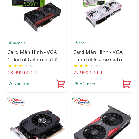
Đã bán: 499
Đã bán: 24
Card Màn Hình - VGA
Card Màn Hình - VGA
Colorful GeForce RTX
Colorful IGame GeForce
★
★
★
☆
☆
★
★
★
☆
☆
5060 Ti NB DUO 16GB-V
RTX 5070 Ti Ultra W OC
13.990.000 đ
27.990.000 đ
16GB-V
Mới 100%
Mới 100%