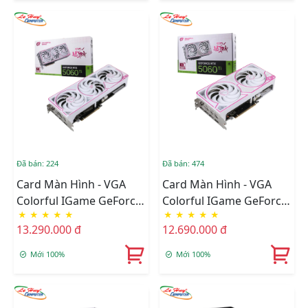
Đã bán: 224
Đã bán: 474
Card Màn Hình - VGA
Card Màn Hình - VGA
Colorful IGame GeForce
Colorful IGame GeForce
★
★
★
★
★
★
★
★
★
★
RTX 5060 Ti Ultra W OC
RTX 5060 Ti Ultra W DUO
13.290.000 đ
12.690.000 đ
8GB-V
OC 8GB-V
Mới 100%
Mới 100%