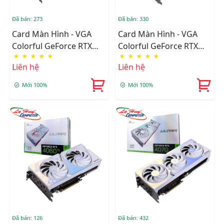
Đã bán: 273
Đã bán: 330
Card Màn Hình - VGA
Card Màn Hình - VGA
Colorful GeForce RTX
Colorful GeForce RTX
★
★
★
★
★
★
★
★
★
★
4060 Ti NB EX 16GB-V
4060 Ti NB DUO 16GB-V
Liên hệ
Liên hệ
Mới 100%
Mới 100%
Đã bán: 126
Đã bán: 432