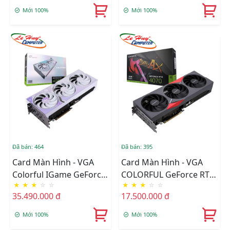
Mới 100%
Mới 100%
Đã bán: 464
Đã bán: 395
Card Màn Hình - VGA
Card Màn Hình - VGA
Colorful IGame GeForce
COLORFUL GeForce RTX
★
★
★
☆
☆
★
★
★
☆
☆
RTX 4080 16GB Ultra W
4070 NB EX-V 12GB
35.490.000 đ
17.500.000 đ
OC-V
GDDR6X
Mới 100%
Mới 100%