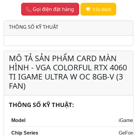
Gọi điện đặt hàng
Yêu thích
THÔNG SỐ KỸ THUẬT
MÔ TẢ SẢN PHẨM CARD MÀN
HÌNH - VGA COLORFUL RTX 4060
TI IGAME ULTRA W OC 8GB-V (3
FAN)
THÔNG SỐ KỸ THUẬT:
Model
iGame G
Chip Series
GeForce