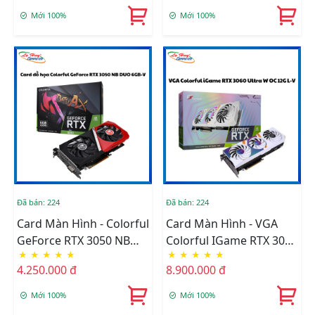
Mới 100%
Mới 100%
Đã bán: 224
Đã bán: 224
Card Màn Hình - Colorful
Card Màn Hình - VGA
GeForce RTX 3050 NB
Colorful IGame RTX 3060
★
★
★
★
★
★
★
★
★
★
DUO 6GB-V
Ultra W OC 12G L-V
4.250.000 đ
8.900.000 đ
Mới 100%
Mới 100%