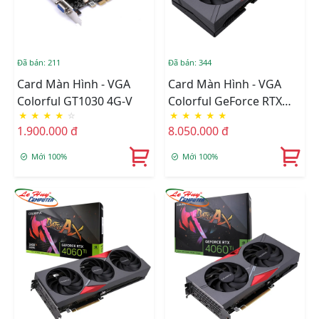
Đã bán: 211
Đã bán: 344
Card Màn Hình - VGA
Card Màn Hình - VGA
Colorful GT1030 4G-V
Colorful GeForce RTX
★
★
★
★
☆
★
★
★
★
★
4060 NB DUO 8GB-V
1.900.000 đ
8.050.000 đ
Mới 100%
Mới 100%