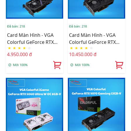
Đã bán: 218
Đã bán: 218
Card Màn Hình - VGA
Card Màn Hình - VGA
Colorful GeForce RTX
Colorful GeForce RTX
★
★
★
★
☆
★
★
★
★
☆
3050 6GB-V
5060 Gaming DUO 8GB-
4.950.000 đ
10.450.000 đ
V
Mới 100%
Mới 100%