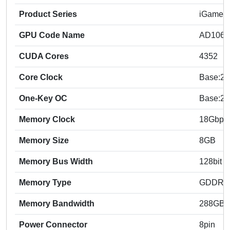
Product Series
iGame S
GPU Code Name
AD106
CUDA Cores
4352
Core Clock
Base:23
One-Key OC
Base:23
Memory Clock
18Gbps
Memory Size
8GB
Memory Bus Width
128bit
Memory Type
GDDR6
Memory Bandwidth
288GB/
Power Connector
8pin