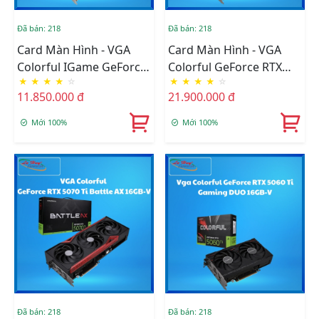
Đã bán: 218
Đã bán: 218
Card Màn Hình - VGA
Card Màn Hình - VGA
Colorful IGame GeForce
Colorful GeForce RTX
★
★
★
★
☆
★
★
★
★
☆
RTX 5060 Ultra W OC
5070 Gaming 12GB-V
11.850.000 đ
21.900.000 đ
8GB-V
Mới 100%
Mới 100%
Đã bán: 218
Đã bán: 218