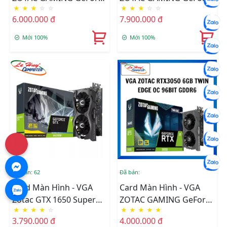
★
★
★
☆
☆
★
★
★
☆
☆
RTX 2060 6G Twin Fan
RTX 2060 SUPER MINI
6.000.000 đ
7.900.000 đ
Mới 100%
Mới 100%
Đã bán: 62
Đã bán:
Card Màn Hình - VGA
Card Màn Hình - VGA
Zotac GTX 1650 Super
ZOTAC GAMING GeForce
★
★
★
★
☆
★
★
★
★
★
4G GDDR6 Gaming Twin
RTX3050 6GB TWIN
3.790.000 đ
4.000.000 đ
Fan (ZT-16510F-10L)
EDGE OC 96BIT GDDR6