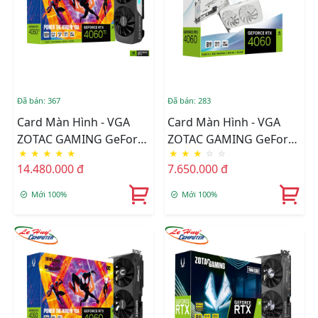
Đã bán: 367
Đã bán: 283
Card Màn Hình - VGA
Card Màn Hình - VGA
ZOTAC GAMING GeForce
ZOTAC GAMING GeForce
★
★
★
★
★
★
★
★
☆
☆
RTX 4060 Ti 16GB AMP
RTX 4060 8GB Twin Edge
14.480.000 đ
7.650.000 đ
SPIDER-MAN™: Across
OC White Edition GDDR6
The Spider-Verse Bundle
(ZT-D40600Q-10M)
Mới 100%
Mới 100%
GDDR6 (ZT-D40620F-
10SMP)