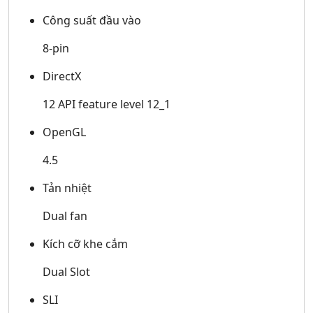
Công suất đầu vào
8-pin
DirectX
12 API feature level 12_1
OpenGL
4.5
Tản nhiệt
Dual fan
Kích cỡ khe cắm
Dual Slot
SLI