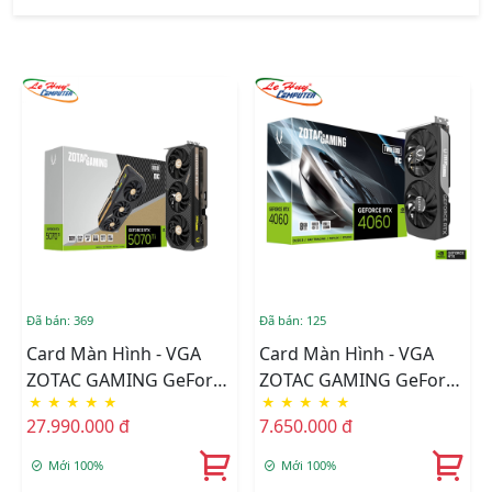
Đã bán: 369
Đã bán: 125
Card Màn Hình - VGA
Card Màn Hình - VGA
ZOTAC GAMING GeForce
ZOTAC GAMING GeForce
★
★
★
★
★
★
★
★
★
★
RTX 5070 Ti SOLID OC –
RTX 4060 8GB Twin Edge
27.990.000 đ
7.650.000 đ
16GB GDDR7
OC GDDR6 (ZT-D40600H-
10M)
Mới 100%
Mới 100%