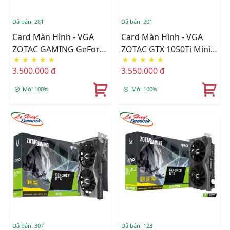
Đã bán: 281
Đã bán: 201
Card Màn Hình - VGA
Card Màn Hình - VGA
ZOTAC GAMING GeForce
ZOTAC GTX 1050Ti Mini
★
★
★
★
★
★
★
★
★
★
GTX 1650 AMP Core 4GB
4G GDDR5 (ZT-P10510A-
3.500.000 đ
3.550.000 đ
GDDR6 (ZT-T16520J-10L)
10L)
Mới 100%
Mới 100%
Đã bán: 307
Đã bán: 123