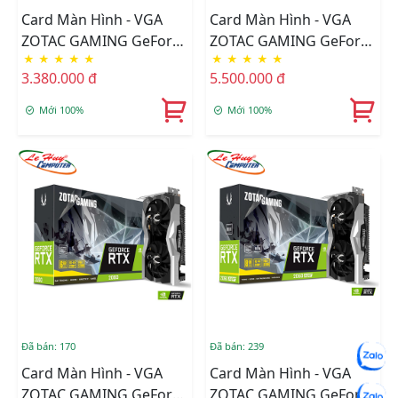
Card Màn Hình - VGA
Card Màn Hình - VGA
ZOTAC GAMING GeForce
ZOTAC GAMING GeForce
★
★
★
★
★
★
★
★
★
★
GTX 1650 AMP 4GB
GTX 1660 SUPER AMP
3.380.000 đ
5.500.000 đ
DDR6
Mới 100%
Mới 100%
Đã bán: 170
Đã bán: 239
Card Màn Hình - VGA
Card Màn Hình - VGA
ZOTAC GAMING GeForce
ZOTAC GAMING GeForce