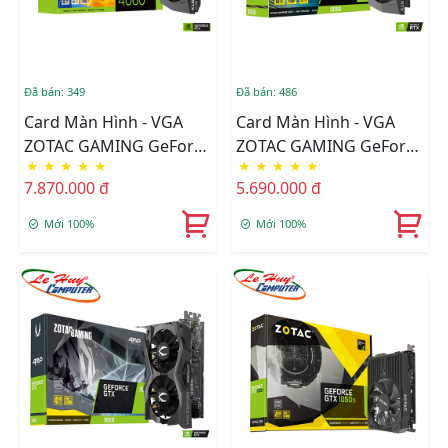
Đã bán: 349
Đã bán: 486
Card Màn Hình - VGA
Card Màn Hình - VGA
ZOTAC GAMING GeForce
ZOTAC GAMING GeForce
★
★
★
★
★
★
★
★
★
★
RTX 4060 8GB OC Spider-
RTX 3050 Twin Edge 8GB
7.870.000 đ
5.690.000 đ
Man™: Across The
GDDR6 (ZT-A30500E-
Spider-Verse Bundle
10M)
Mới 100%
Mới 100%
GDDR6 (ZT-D40600P-
10SMP)