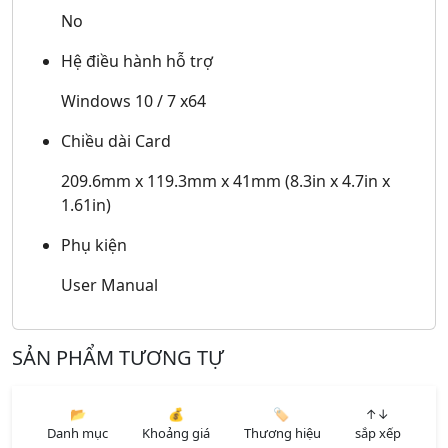
No
Hệ điều hành hỗ trợ
Windows 10 / 7 x64
Chiều dài Card
209.6mm x 119.3mm x 41mm (8.3in x 4.7in x
1.61in)
Phụ kiện
User Manual
SẢN PHẨM TƯƠNG TỰ
📂
💰
🏷️
↑↓
Danh mục
Khoảng giá
Thương hiệu
sắp xếp