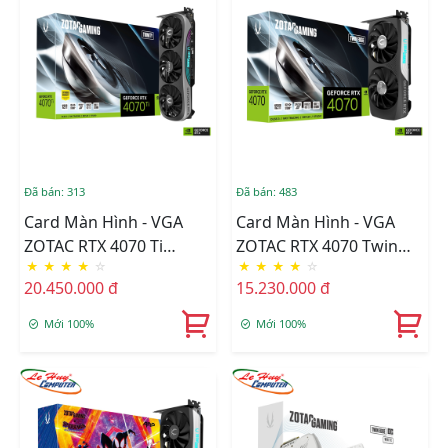
Đã bán: 313
Đã bán: 483
Card Màn Hình - VGA
Card Màn Hình - VGA
ZOTAC RTX 4070 Ti
ZOTAC RTX 4070 Twin
★
★
★
★
☆
★
★
★
★
☆
Trinity 12GB GDDR6X
Edge OC 12GB GDDR6X
20.450.000 đ
15.230.000 đ
(ZT-D40710D-10P)
(ZT-D40700E-10M)
Mới 100%
Mới 100%