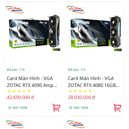
Đã bán: 119
Đã bán: 112
Card Màn Hình - VGA
Card Màn Hình - VGA
ZOTAC RTX 4090 Amp
ZOTAC RTX 4080 16GB
★
★
★
★
★
★
★
★
★
★
Extreme Airo 24GB
Trinity GDDR6X (ZT-
42.690.000 đ
28.030.000 đ
GDDR6X (ZT-D40900B-
D40810D-10P)
10P)
Mới 100%
Mới 100%