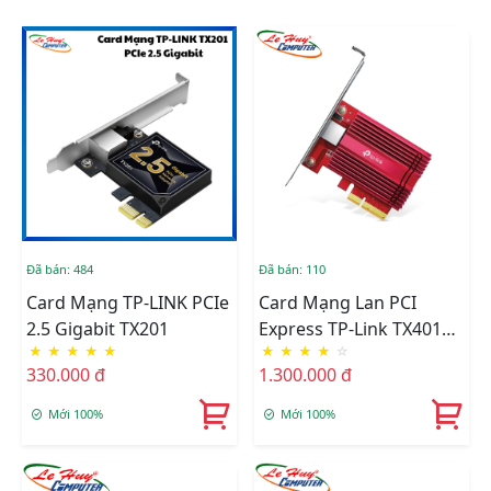
Đã bán: 484
Đã bán: 110
Card Mạng TP-LINK PCIe
Card Mạng Lan PCI
2.5 Gigabit TX201
Express TP-Link TX401
★
★
★
★
★
★
★
★
★
☆
Tốc Độ 10Gbps
330.000 đ
1.300.000 đ
Mới 100%
Mới 100%