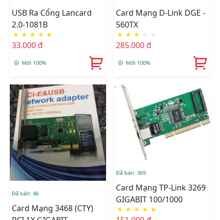
USB Ra Cổng Lancard
Card Mạng D-Link DGE -
2.0-1081B
560TX
★
★
★
★
★
★
★
★
☆
☆
33.000 đ
285.000 đ
Mới 100%
Mới 100%
Đã bán: 369
Card Mạng TP-Link 3269
Đã bán: 46
GIGABIT 100/1000
Card Mạng 3468 (CTY)
★
★
★
★
★
PCI 1X GIGABIT
151.000 đ