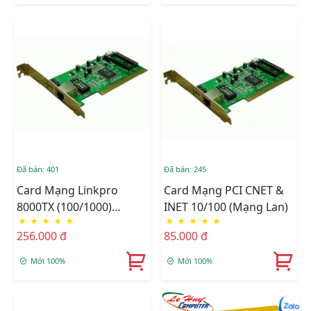
Đã bán: 401
Đã bán: 245
Card Mạng Linkpro
Card Mạng PCI CNET &
8000TX (100/1000)
INET 10/100 (mạng Lan)
★
★
★
★
★
★
★
★
★
★
(mạng Lan)
256.000 đ
85.000 đ
Mới 100%
Mới 100%