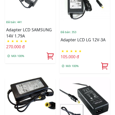
Đã bán: 441
Adapter LCD SAMSUNG
Đã bán: 353
14V 1.79A
Adapter LCD LG 12V-3A
★
★
★
★
★
270.000 đ
★
★
★
★
★
105.000 đ
Mới 100%
Mới 100%