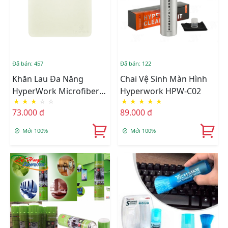
Đã bán: 457
Đã bán: 122
Khăn Lau Đa Năng
Chai Vệ Sinh Màn Hình
HyperWork Microfiber
Hyperwork HPW-C02
★
★
★
☆
☆
★
★
★
★
★
HC-01
73.000 đ
89.000 đ
Mới 100%
Mới 100%