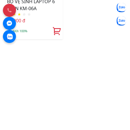
BỘ VỆ SINH LAPTOP 6
MÓN KM-06A
★
★
★
☆
☆
65.000 đ
Mới 100%