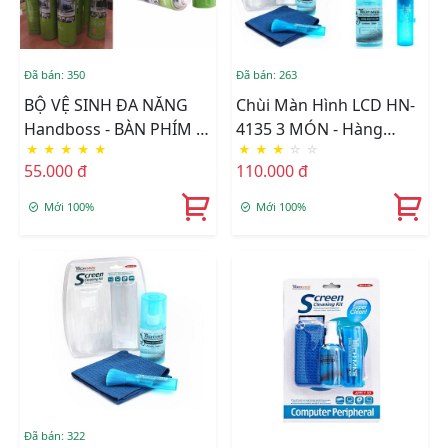
Đã bán: 350
Đã bán: 263
BỘ VỆ SINH ĐA NĂNG
Chùi Màn Hình LCD HN-
Handboss - BÀN PHÍM -
4135 3 MÓN - Hàng
★
★
★
★
★
★
★
★
☆
☆
TIVI -KIẾNG -XE HƠI
Nhập Khẩu
55.000 đ
110.000 đ
Mới 100%
Mới 100%
Đã bán: 322