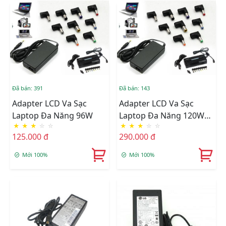
Đã bán: 391
Đã bán: 143
Adapter LCD Va Sạc
Adapter LCD Va Sạc
Laptop Đa Năng 96W
Laptop Đa Năng 120W
★
★
★
☆
☆
★
★
★
☆
☆
505A
125.000 đ
290.000 đ
Mới 100%
Mới 100%