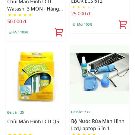
EBOX ECS 612
Chùi Màn Hình LCD
★
★
★
☆
☆
Watashi 3 MÓN - Hàng
25.000 đ
★
★
★
★
★
Nhập Khẩu
50.000 đ
Mới 100%
Mới 100%
Đã bán: 230
Đã bán: 25
Bộ Nước Rửa Màn Hình
Chùi Màn Hình LCD Q5
Lcd,Laptop 6 In 1
★
★
★
★
★
★
★
★
★
★