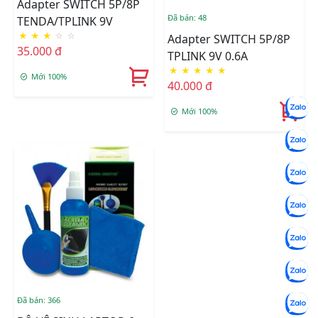
Adapter SWITCH 5P/8P
Đã bán: 48
TENDA/TPLINK 9V
★
★
★
☆
☆
Adapter SWITCH 5P/8P
35.000 đ
TPLINK 9V 0.6A
★
★
★
★
★
Mới 100%
40.000 đ
Mới 100%
Đã bán: 366