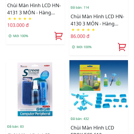
Chùi Màn Hình LCD HN-
Đã bán: 114
4131 3 MÓN - Hàng
Chùi Màn Hình LCD HN-
★
★
★
★
★
Nhập Khẩu
4130 3 MÓN - Hàng
103.000 đ
★
★
★
★
★
Nhập Khẩu
86.000 đ
Mới 100%
Mới 100%
Đã bán: 432
Đã bán: 83
Chùi Màn Hình LCD