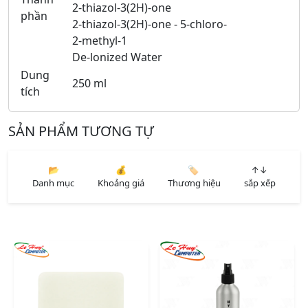
2-thiazol-3(2H)-one
phần
2-thiazol-3(2H)-one - 5-chloro-
2-methyl-1
De-lonized Water
Dung
250 ml
tích
SẢN PHẨM TƯƠNG TỰ
📂
💰
🏷️
↑↓
Danh mục
Khoảng giá
Thương hiệu
sắp xếp