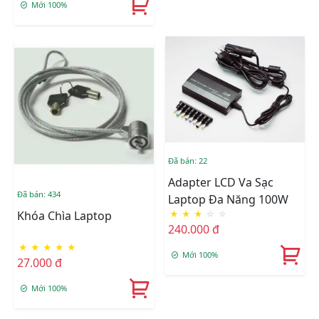
Mới 100%
Đã bán: 22
Adapter LCD Va Sạc
Đã bán: 434
Laptop Đa Năng 100W
★
★
★
☆
☆
Khóa Chìa Laptop
240.000 đ
★
★
★
★
★
Mới 100%
27.000 đ
Mới 100%