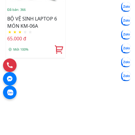
Đã bán: 366
BỘ VỆ SINH LAPTOP 6
MÓN KM-06A
★
★
★
☆
☆
65.000 đ
Mới 100%