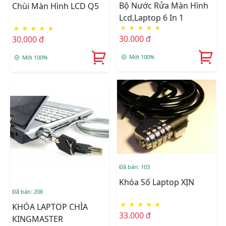
Bộ Nước Rửa Màn Hình
Chùi Màn Hình LCD Q5
Lcd,Laptop 6 In 1
★
★
★
★
★
★
★
★
★
★
30.000 đ
30.000 đ
Mới 100%
Mới 100%
Đã bán: 103
Khóa Số Laptop XỊN
Đã bán: 208
★
★
★
★
★
KHÓA LAPTOP CHÌA
33.000 đ
KINGMASTER