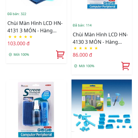
Đã bán: 322
Chùi Màn Hình LCD HN-
Đã bán: 114
4131 3 MÓN - Hàng
Chùi Màn Hình LCD HN-
★
★
★
★
★
Nhập Khẩu
4130 3 MÓN - Hàng
103.000 đ
★
★
★
★
★
Nhập Khẩu
86.000 đ
Mới 100%
Mới 100%