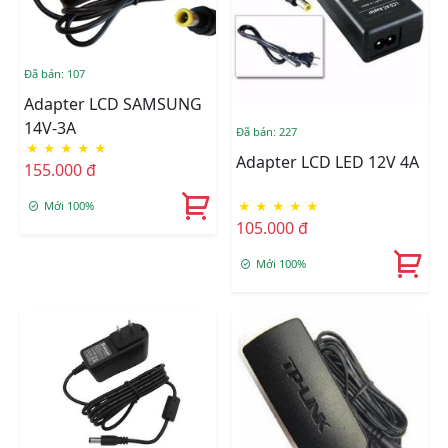
Đã bán: 107
Adapter LCD SAMSUNG
14V-3A
Đã bán: 227
★
★
★
★
★
Adapter LCD LED 12V 4A
155.000 đ
Mới 100%
★
★
★
★
★
105.000 đ
Mới 100%