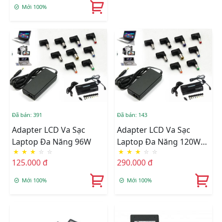
Mới 100%
Đã bán: 391
Đã bán: 143
Adapter LCD Va Sạc
Adapter LCD Va Sạc
Laptop Đa Năng 96W
Laptop Đa Năng 120W
★
★
★
☆
☆
★
★
★
☆
☆
505A
125.000 đ
290.000 đ
Mới 100%
Mới 100%