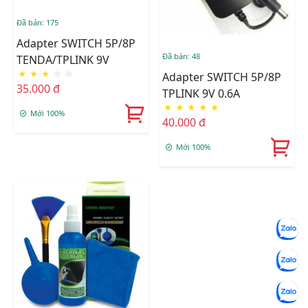
Đã bán: 175
Adapter SWITCH 5P/8P
Đã bán: 48
TENDA/TPLINK 9V
★
★
★
☆
☆
Adapter SWITCH 5P/8P
35.000 đ
TPLINK 9V 0.6A
★
★
★
★
★
Mới 100%
40.000 đ
Mới 100%