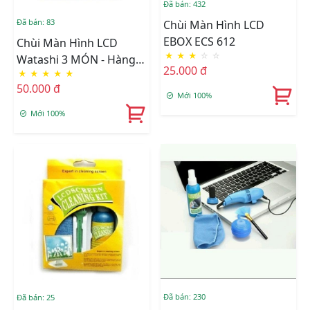
Đã bán: 432
Đã bán: 83
Chùi Màn Hình LCD
EBOX ECS 612
Chùi Màn Hình LCD
★
★
★
☆
☆
Watashi 3 MÓN - Hàng
25.000 đ
★
★
★
★
★
Nhập Khẩu
50.000 đ
Mới 100%
Mới 100%
Đã bán: 230
Đã bán: 25