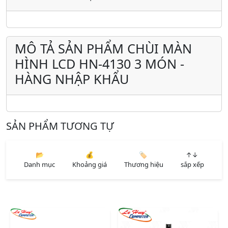
MÔ TẢ SẢN PHẨM CHÙI MÀN
HÌNH LCD HN-4130 3 MÓN -
HÀNG NHẬP KHẨU
SẢN PHẨM TƯƠNG TỰ
📂
💰
🏷️
↑↓
Danh mục
Khoảng giá
Thương hiệu
sắp xếp