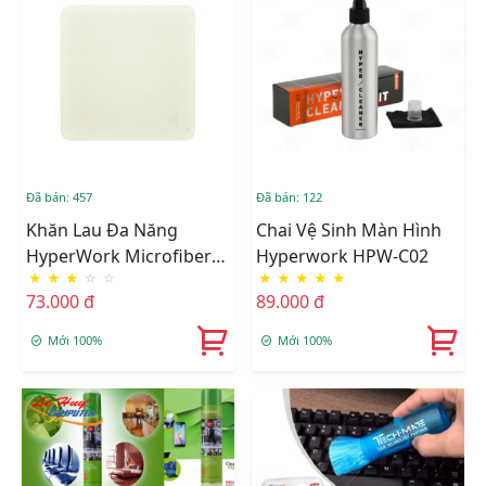
Đã bán: 457
Đã bán: 122
Khăn Lau Đa Năng
Chai Vệ Sinh Màn Hình
HyperWork Microfiber
Hyperwork HPW-C02
★
★
★
☆
☆
★
★
★
★
★
HC-01
73.000 đ
89.000 đ
Mới 100%
Mới 100%