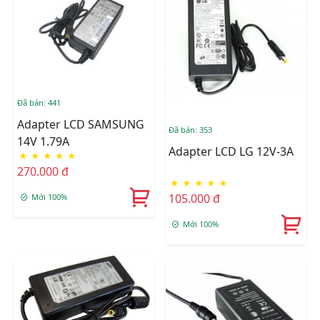
Đã bán: 441
Adapter LCD SAMSUNG
Đã bán: 353
14V 1.79A
Adapter LCD LG 12V-3A
★
★
★
★
★
270.000 đ
★
★
★
★
★
105.000 đ
Mới 100%
Mới 100%