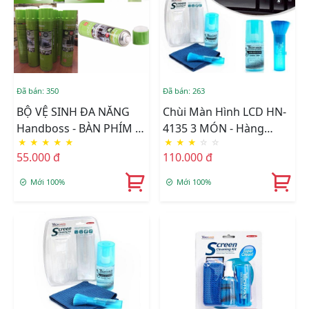
Đã bán: 350
Đã bán: 263
BỘ VỆ SINH ĐA NĂNG
Chùi Màn Hình LCD HN-
Handboss - BÀN PHÍM -
4135 3 MÓN - Hàng
★
★
★
★
★
★
★
★
☆
☆
TIVI -KIẾNG -XE HƠI
Nhập Khẩu
55.000 đ
110.000 đ
Mới 100%
Mới 100%