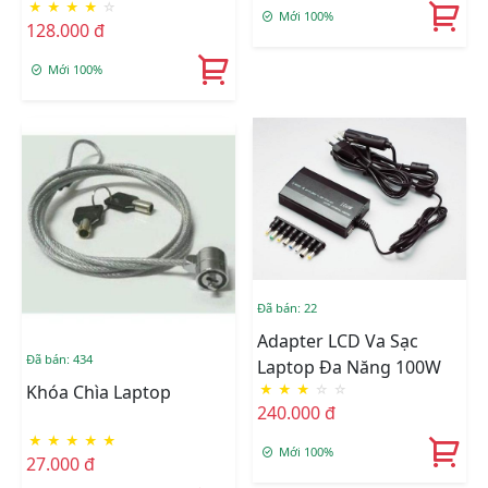
★
★
★
★
☆
Mới 100%
128.000 đ
Mới 100%
Đã bán: 22
Adapter LCD Va Sạc
Đã bán: 434
Laptop Đa Năng 100W
★
★
★
☆
☆
Khóa Chìa Laptop
240.000 đ
★
★
★
★
★
Mới 100%
27.000 đ