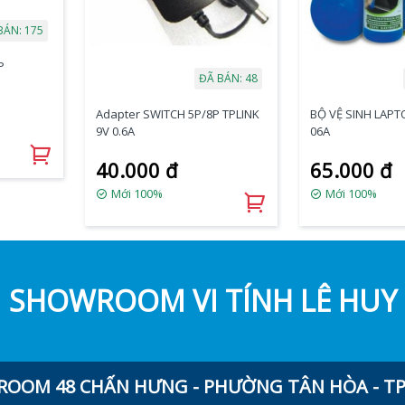
BÁN: 175
P
ĐÃ BÁN: 48
Adapter SWITCH 5P/8P TPLINK
BỘ VỆ SINH LAPT
9V 0.6A
06A
40.000 đ
65.000 đ
Mới 100%
Mới 100%
SHOWROOM VI TÍNH LÊ HUY
OOM 48 CHẤN HƯNG - PHƯỜNG TÂN HÒA - TP.