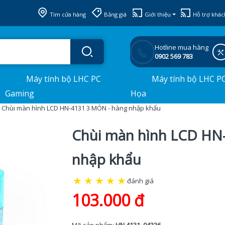
Tìm cửa hàng
Bảng giá
Giới thiệu
Hỗ trợ khác
Hotline mua hàng
0902 569 783
Máy tính bộ LHC PC
Máy tính bộ LHC P
Gaming
Họa
Chùi màn hình LCD HN-4131 3 MÓN - hàng nhập khẩu
Chùi màn hình LCD HN
nhập khẩu
★
★
★
★
★
đánh giá
103.000 đ