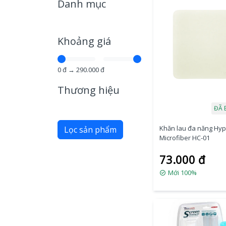
Danh mục
Khoảng giá
0
đ →
290.000
đ
Thương hiệu
ĐÃ 
Khăn lau đa năng Hy
Lọc sản phẩm
Microfiber HC-01
73.000 đ
Mới 100%