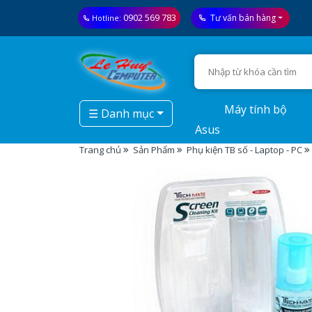
0902 569 783
Tư vấn bán hàng
Hotline:
Máy tính bộ
☰ Danh mục
Asus
Trang chủ
Sản Phẩm
Phụ kiện TB số - Laptop - PC