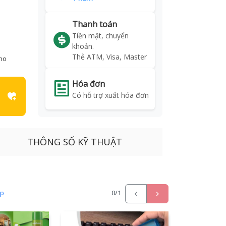
Thanh toán
Tiền mặt, chuyển
khoản.
Thẻ ATM, Visa, Master
kho
Hóa đơn
Có hỗ trợ xuất hóa đơn
THÔNG SỐ KỸ THUẬT
ấp
0
/1