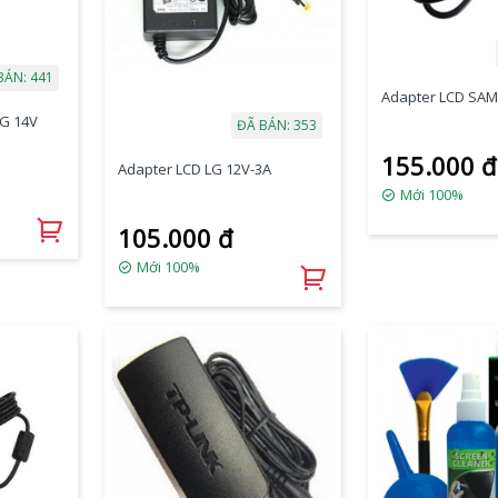
BÁN: 441
Adapter LCD SA
G 14V
ĐÃ BÁN: 353
155.000 đ
Adapter LCD LG 12V-3A
Mới 100%
105.000 đ
Mới 100%