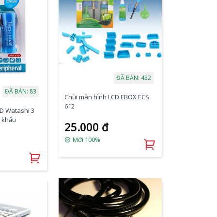
ĐÃ BÁN: 432
ĐÃ BÁN: 83
Chùi màn hình LCD EBOX ECS
612
D Watashi 3
 khẩu
25.000 đ
Mới 100%