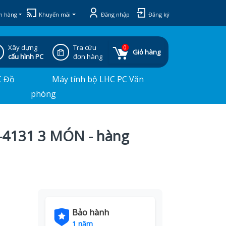
h hàng
Khuyến mãi
Đăng nhập
Đăng ký
Xây dựng
Tra cứu
0
Giỏ hàng
cấu hình PC
đơn hàng
C Đồ
Máy tính bộ LHC PC Văn
phòng
-4131 3 MÓN - hàng
Bảo hành
1 năm