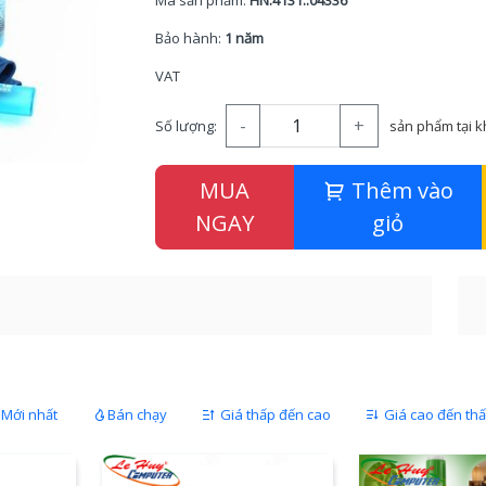
Mã sản phẩm:
HN.4131..04336
Bảo hành:
1 năm
VAT
-
+
Số lượng:
sản phẩm tại 
MUA
Thêm vào
NGAY
giỏ
Mới nhất
Bán chạy
Giá thấp đến cao
Giá cao đến th