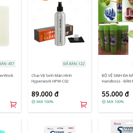
BÁN: 457
ĐÃ BÁN: 122
perWork
Chai Vệ Sinh Màn Hình
BỘ VỆ SINH ĐA 
Hyperwork HPW-C02
Handboss - BÀN P
KIẾNG -XE HƠI
89.000 đ
55.000 đ
Mới 100%
Mới 100%