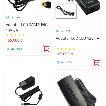
Đã bán: 107
Adapter LCD SAMSUNG
14V-3A
Đã bán: 227
★
★
★
★
★
Adapter LCD LED 12V 4A
155.000 đ
Mới 100%
★
★
★
★
★
105.000 đ
Mới 100%