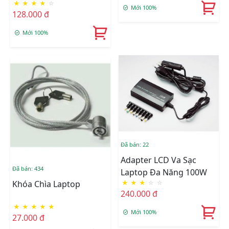
★
★
★
★
☆
Mới 100%
128.000 đ
Mới 100%
Đã bán: 22
Adapter LCD Va Sạc
Đã bán: 434
Laptop Đa Năng 100W
★
★
★
☆
☆
Khóa Chìa Laptop
240.000 đ
★
★
★
★
★
Mới 100%
27.000 đ