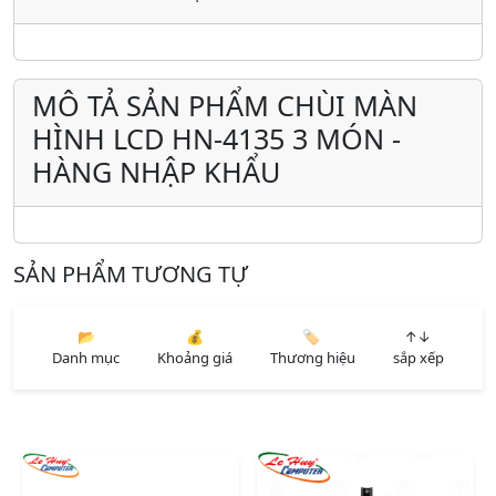
MÔ TẢ SẢN PHẨM CHÙI MÀN
HÌNH LCD HN-4135 3 MÓN -
HÀNG NHẬP KHẨU
SẢN PHẨM TƯƠNG TỰ
📂
💰
🏷️
↑↓
Danh mục
Khoảng giá
Thương hiệu
sắp xếp