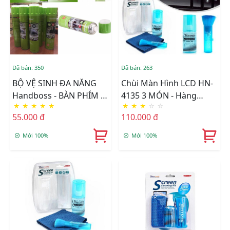
Đã bán: 350
Đã bán: 263
BỘ VỆ SINH ĐA NĂNG
Chùi Màn Hình LCD HN-
Handboss - BÀN PHÍM -
4135 3 MÓN - Hàng
★
★
★
★
★
★
★
★
☆
☆
TIVI -KIẾNG -XE HƠI
Nhập Khẩu
55.000 đ
110.000 đ
Mới 100%
Mới 100%