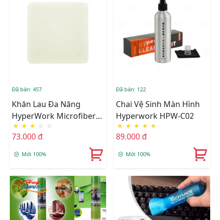
Đã bán: 457
Đã bán: 122
Khăn Lau Đa Năng
Chai Vệ Sinh Màn Hình
HyperWork Microfiber
Hyperwork HPW-C02
★
★
★
☆
☆
★
★
★
★
★
HC-01
73.000 đ
89.000 đ
Mới 100%
Mới 100%