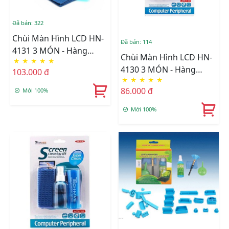
Đã bán: 322
Chùi Màn Hình LCD HN-
Đã bán: 114
4131 3 MÓN - Hàng
Chùi Màn Hình LCD HN-
★
★
★
★
★
Nhập Khẩu
4130 3 MÓN - Hàng
103.000 đ
★
★
★
★
★
Nhập Khẩu
86.000 đ
Mới 100%
Mới 100%