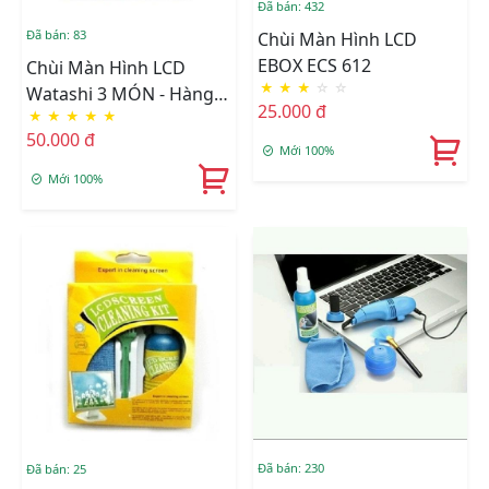
Đã bán: 432
Đã bán: 83
Chùi Màn Hình LCD
EBOX ECS 612
Chùi Màn Hình LCD
★
★
★
☆
☆
Watashi 3 MÓN - Hàng
25.000 đ
★
★
★
★
★
Nhập Khẩu
50.000 đ
Mới 100%
Mới 100%
Đã bán: 230
Đã bán: 25