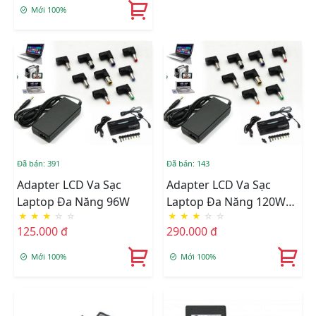
Mới 100%
Đã bán: 391
Đã bán: 143
Adapter LCD Va Sạc
Adapter LCD Va Sạc
Laptop Đa Năng 96W
Laptop Đa Năng 120W
★
★
★
☆
☆
★
★
★
☆
☆
505A
125.000 đ
290.000 đ
Mới 100%
Mới 100%