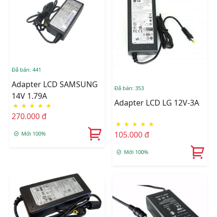
Đã bán: 441
Adapter LCD SAMSUNG
Đã bán: 353
14V 1.79A
Adapter LCD LG 12V-3A
★
★
★
★
★
270.000 đ
★
★
★
★
★
105.000 đ
Mới 100%
Mới 100%