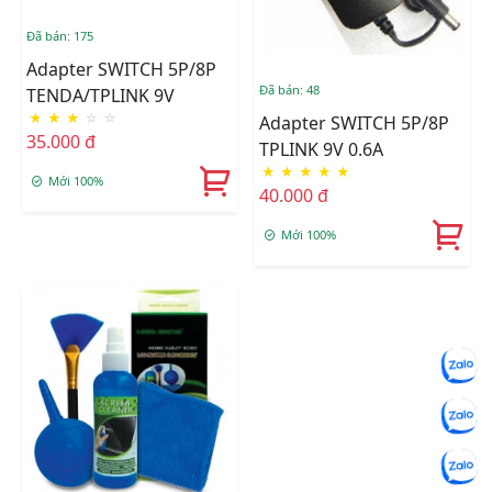
Đã bán: 175
Adapter SWITCH 5P/8P
Đã bán: 48
TENDA/TPLINK 9V
★
★
★
☆
☆
Adapter SWITCH 5P/8P
35.000 đ
TPLINK 9V 0.6A
★
★
★
★
★
Mới 100%
40.000 đ
Mới 100%