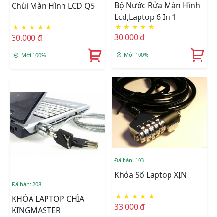
Bộ Nước Rửa Màn Hình
Chùi Màn Hình LCD Q5
Lcd,Laptop 6 In 1
★
★
★
★
★
★
★
★
★
★
30.000 đ
30.000 đ
Mới 100%
Mới 100%
Đã bán: 103
Khóa Số Laptop XỊN
Đã bán: 208
★
★
★
★
★
KHÓA LAPTOP CHÌA
33.000 đ
KINGMASTER