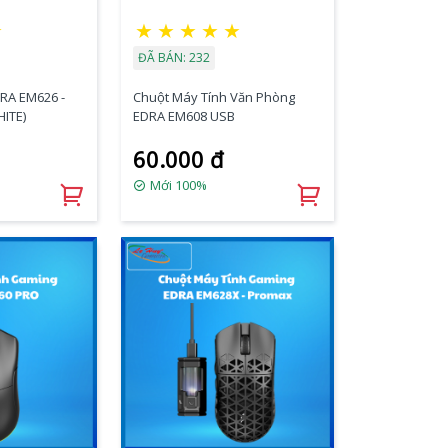
★
★
★
★
★
★
ĐÃ BÁN: 232
RA EM626 -
Chuột Máy Tính Văn Phòng
ITE)
EDRA EM608 USB
60.000 đ
Mới 100%