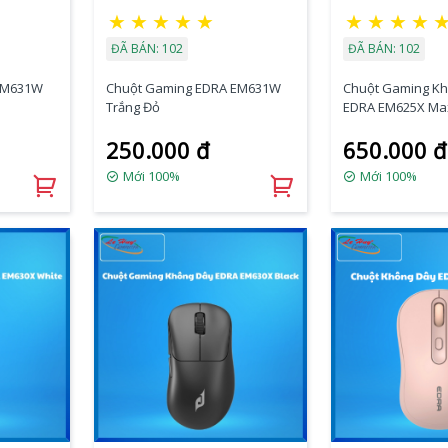
★
★
★
★
★
★
★
★
★
ĐÃ BÁN: 102
ĐÃ BÁN: 102
EM631W
Chuột Gaming EDRA EM631W
Chuột Gaming K
Trắng Đỏ
EDRA EM625X Ma
250.000 đ
650.000 đ
Mới 100%
Mới 100%