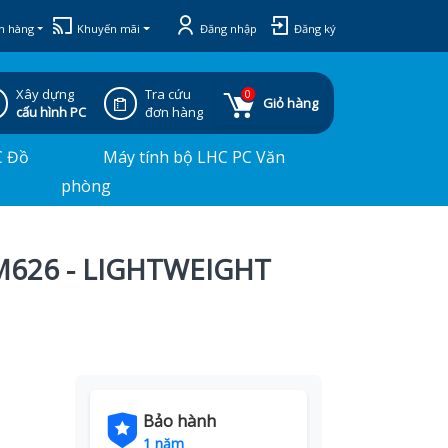
h hàng
Khuyến mãi
Đăng nhập
Đăng ký
Xây dựng
Tra cứu
0
Giỏ hàng
cấu hình PC
đơn hàng
C Đồ
Máy tính bộ LHC PC Văn
phòng
M626 - LIGHTWEIGHT
Bảo hành
1 năm