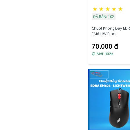
★
★
★
★
★
ĐÃ BÁN: 102
Chuột Không Dây ED
EM611W Black
70.000 đ
Mới 100%