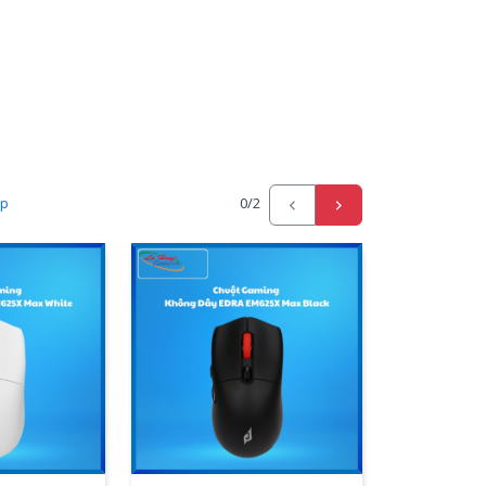
ấp
0
/2