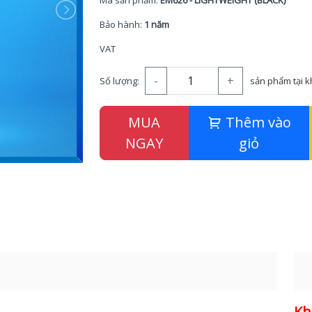
Mã sản phẩm:
EM626 - LIGHTWEIGHT (BLACK)
Bảo hành:
1 năm
VAT
-
+
Số lượng:
sản phẩm tại 
MUA
Thêm vào
NGAY
giỏ
Kh