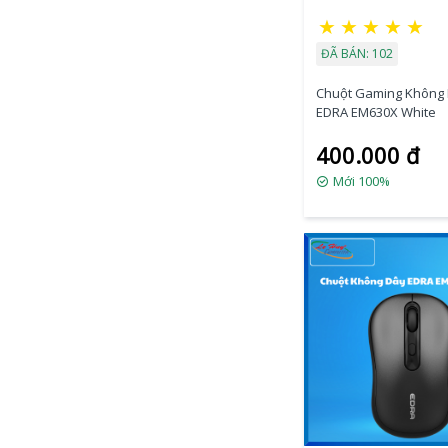
★
★
★
★
★
ĐÃ BÁN: 102
Chuột Gaming Không
EDRA EM630X White
400.000 đ
Mới 100%