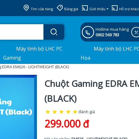
Tìm cửa hàng
Bảng giá
Giới thiệu
Hỗ trợ khác
Hotline mua hàng
0902 569 783
Máy tính bộ LHC PC
Máy tính bộ LHC P
Gaming
Họa
 EDRA EM626 - LIGHTWEIGHT (BLACK)
Chuột Gaming EDRA E
(BLACK)
★
★
★
★
★
đánh giá
299.000 đ