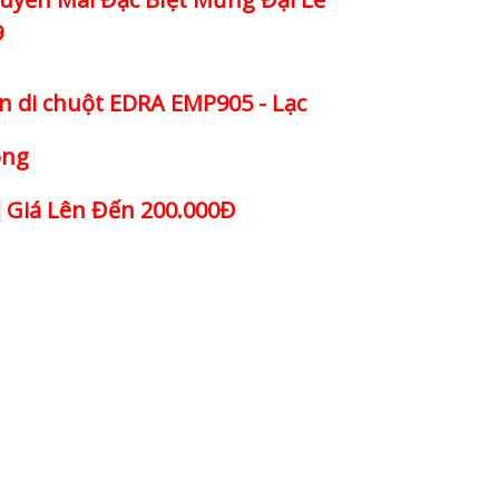
9
n di chuột EDRA EMP905 - Lạc
ng
ị Giá Lên Đến 200.000Đ