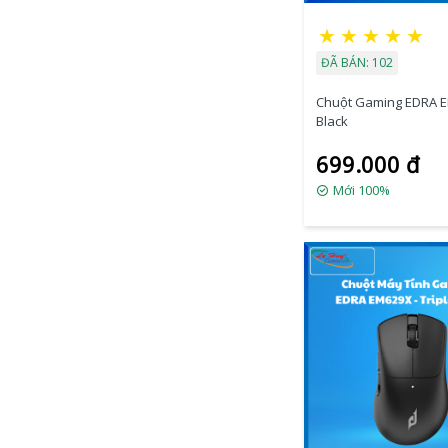
★
★
★
★
★
ĐÃ BÁN: 102
Chuột Gaming EDRA 
Black
699.000 đ
Mới 100%