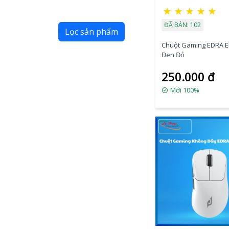
★
★
★
★
★
ĐÃ BÁN: 102
Lọc sản phẩm
Chuột Gaming EDRA 
Đen Đỏ
250.000 đ
Mới 100%