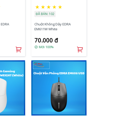
★
★
★
★
★
★
ĐÃ BÁN: 102
 EDRA
Chuột Không Dây EDRA
EM611W White
70.000 đ
Mới 100%