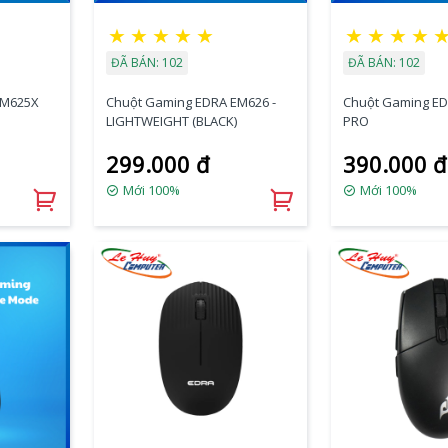
★
★
★
★
★
★
★
★
★
ĐÃ BÁN: 102
ĐÃ BÁN: 102
EM625X
Chuột Gaming EDRA EM626 -
Chuột Gaming E
LIGHTWEIGHT (BLACK)
PRO
299.000 đ
390.000 đ
Mới 100%
Mới 100%