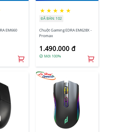
★
★
★
★
★
★
ĐÃ BÁN: 102
DRA EM660
Chuột Gaming EDRA EM628X -
Promax
1.490.000 đ
Mới 100%