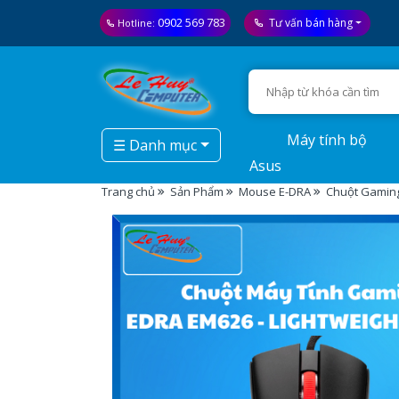
0902 569 783
Tư vấn bán hàng
Hotline:
Máy tính bộ
☰ Danh mục
Asus
Trang chủ
Sản Phẩm
Mouse E-DRA
Chuột Gaming