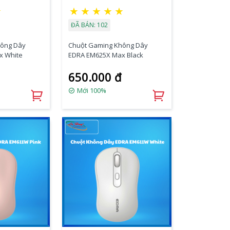
★
★
★
★
★
★
ĐÃ BÁN: 102
hông Dây
Chuột Gaming Không Dây
x White
EDRA EM625X Max Black
650.000 đ
Mới 100%