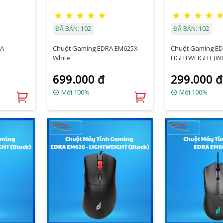
★
★
★
★
★
★
★
★
★
ĐÃ BÁN: 102
ĐÃ BÁN: 102
RA
Chuột Gaming EDRA EM625X
Chuột Gaming ED
White
LIGHTWEIGHT (WH
699.000 đ
299.000 đ
Mới 100%
Mới 100%