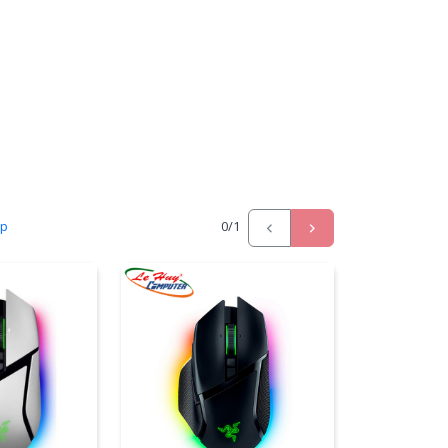
ấp
0
/1