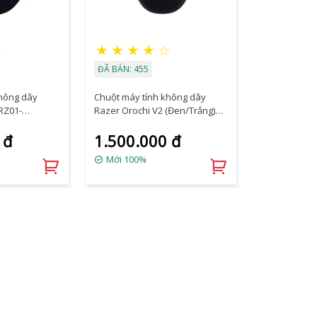
☆
★
★
★
★
☆
ĐÃ BÁN: 455
không dây
Chuột máy tính không dây
RZ01-
Razer Orochi V2 (Đen/Trắng)
RZ01-03730100-R3A1
 đ
1.500.000 đ
Mới 100%