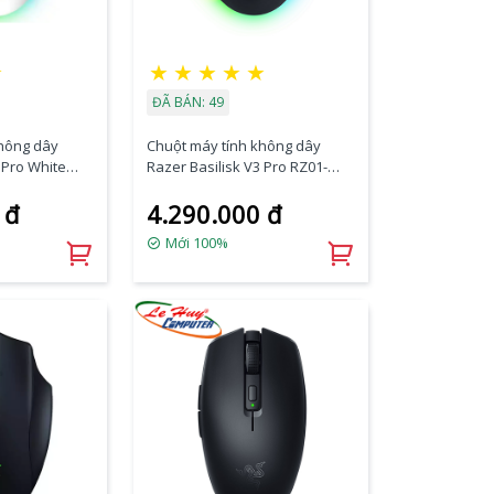
★
★
★
★
★
★
ĐÃ BÁN: 49
không dây
Chuột máy tính không dây
 Pro White
Razer Basilisk V3 Pro RZ01-
20200-R3A1
04620100-R3A1
 đ
4.290.000 đ
Mới 100%