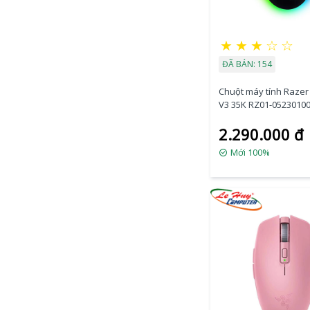
★
★
★
☆
☆
ĐÃ BÁN: 154
Chuột máy tính Razer 
V3 35K RZ01-0523010
2.290.000 đ
Mới 100%