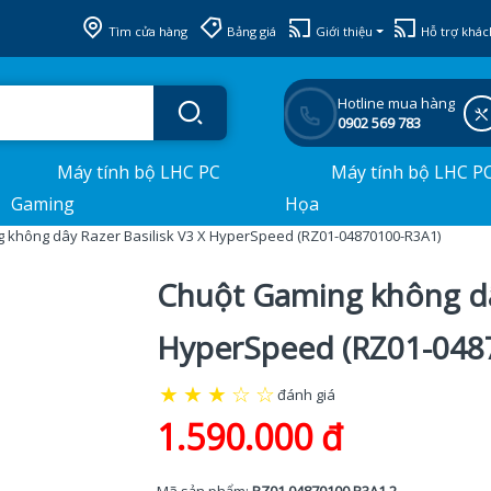
Tìm cửa hàng
Bảng giá
Giới thiệu
Hỗ trợ khác
Hotline mua hàng
0902 569 783
Máy tính bộ LHC PC
Máy tính bộ LHC P
Gaming
Họa
 không dây Razer Basilisk V3 X HyperSpeed (RZ01-04870100-R3A1)
Chuột Gaming không dây
HyperSpeed (RZ01-048
★
★
★
☆
☆
đánh giá
1.590.000 đ