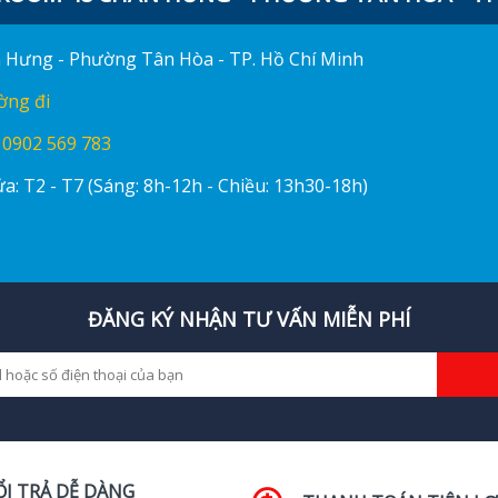
ấn Hưng - Phường Tân Hòa - TP. Hồ Chí Minh
ờng đi
:
0902 569 783
a: T2 - T7 (Sáng: 8h-12h - Chiều: 13h30-18h)
ĐĂNG KÝ NHẬN TƯ VẤN MIỄN PHÍ
ỔI TRẢ DỄ DÀNG