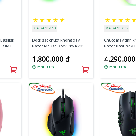
★
★
★
★
★
★
★
★
★
ĐÃ BÁN: 440
ĐÃ BÁN: 318
Basilisk
Dock sạc chuột không dây
Chuột máy tính 
0-R3M1
Razer Mouse Dock Pro RZ81-
Razer Basilisk V3
01990100-B3M1
Edition RZ01-046
1.800.000 đ
4.290.000
Mới 100%
Mới 100%