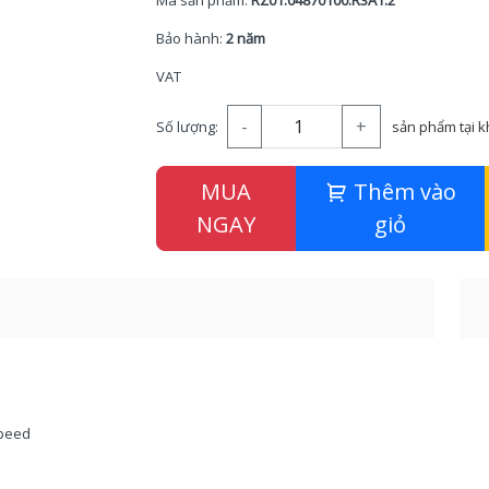
Mã sản phẩm:
RZ01.04870100.R3A1.2
Bảo hành:
2 năm
VAT
-
+
Số lượng:
sản phẩm tại 
MUA
Thêm vào
NGAY
giỏ
Speed