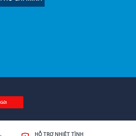
Gửi
HỖ TRỢ NHIỆT TÌNH