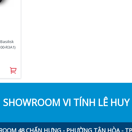
Basilisk
100-R3A1)
SHOWROOM VI TÍNH LÊ HUY
OOM 48 CHẤN HƯNG - PHƯỜNG TÂN HÒA - TP.