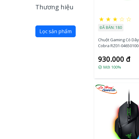
Thương hiệu
★
★
★
☆
☆
ĐÃ BÁN: 180
Lọc sản phẩm
Chuột Gaming Có Dây
Cobra RZ01-0465010
930.000 đ
Mới 100%