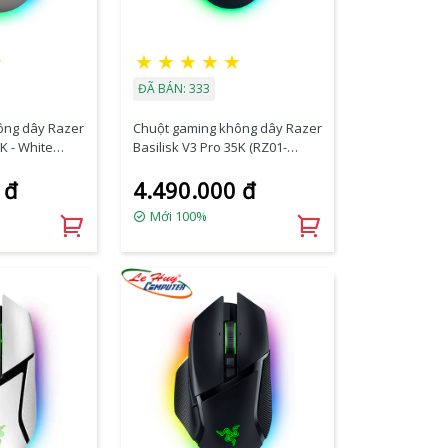
☆
★
★
★
★
★
ĐÃ BÁN: 333
ông dây Razer
Chuột gaming không dây Razer
5K - White
Basilisk V3 Pro 35K (RZ01-
3A1)
05240100-R3A1)
 đ
4.490.000 đ
Mới 100%