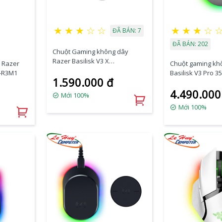
★
★
★
☆
☆
★
★
★
☆
ĐÃ BÁN: 7
ĐÃ BÁN: 202
Chuột Gaming không dây
Razer Basilisk V3 X
 Razer
Chuột gaming kh
HyperSpeed (RZ01-04870100-
0-R3M1
Basilisk V3 Pro 3
1.590.000 đ
R3A1)
(RZ01-05240200-R
4.490.000
Mới 100%
Mới 100%