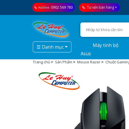
0902 569 783
Tư vấn bán hàng
Hotline:
Máy tính bộ
☰ Danh mục
Asus
Trang chủ
Sản Phẩm
Mouse Razer
Chuột Gaming