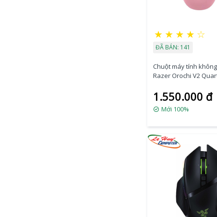
★
★
★
★
☆
ĐÃ BÁN: 141
Chuột máy tính không
Razer Orochi V2 Quart
RZ01-03731200-R3A1
1.550.000 đ
Mới 100%