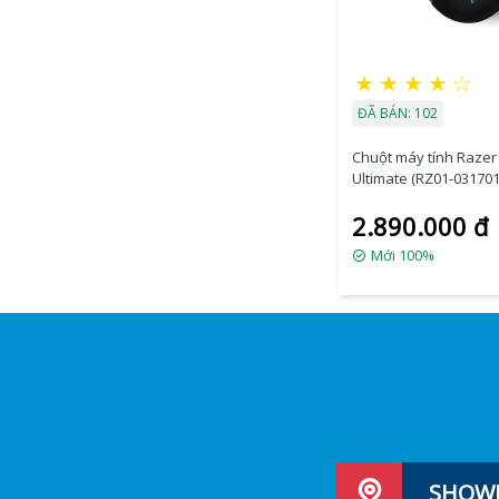
★
★
★
★
☆
ĐÃ BÁN: 102
Chuột máy tính Razer 
Ultimate (RZ01-03170
2.890.000 đ
Mới 100%
SHOWR