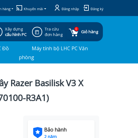
h hàng
Khuyến mãi
Đăng nhập
Đăng ký
Xây dựng
Tra cứu
0
Giỏ hàng
cấu hình PC
đơn hàng
C Đồ
Máy tính bộ LHC PC Văn
phòng
 Razer Basilisk V3 X
70100-R3A1)
Bảo hành
2 năm