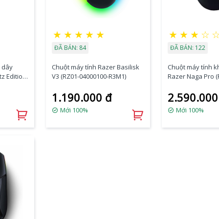
★
★
★
★
★
★
★
★
☆
ĐÃ BÁN: 84
ĐÃ BÁN: 122
 dây
Chuột máy tính Razer Basilisk
Chuột máy tính 
z Edition
V3 (RZ01-04000100-R3M1)
Razer Naga Pro (
03420100-R3A1)
1.190.000 đ
2.590.000
Mới 100%
Mới 100%