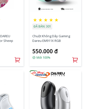
★
★
★
★
★
★
ĐÃ BÁN: 301
 DAREU
Chuột Không Dây Gaming
lor Sheep
Dareu EM911X RGB
550.000 đ
Mới 100%