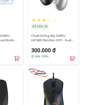
☆
★
★
★
☆
☆
ĐÃ BÁN: 93
 DAREU
Chuột không dây DAREU
Dual Mode:
LM166D Đen/Bạc (UFO - Dual
Mode: Bluetooth + 2.4G)
300.000 đ
Mới 100%