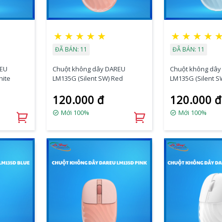
★
★
★
★
★
★
★
★
★
ĐÃ BÁN: 11
ĐÃ BÁN: 11
REU
Chuột không dây DAREU
Chuột không dây
hite
LM135G (Silent SW) Red
LM135G (Silent S
120.000 đ
120.000 đ
Mới 100%
Mới 100%