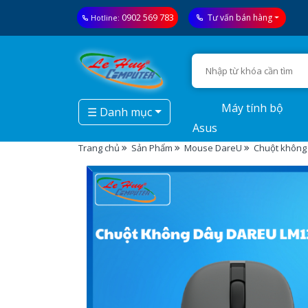
0902 569 783
Tư vấn bán hàng
Hotline:
Máy tính bộ
☰ Danh mục
Asus
Trang chủ
Sản Phẩm
Mouse DareU
Chuột không 