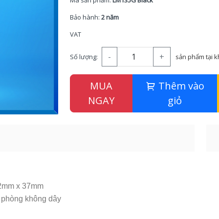
Mã sản phẩm:
LM135G Black
Bảo hành:
2 năm
VAT
-
+
Số lượng:
sản phẩm tại 
MUA
Thêm vào
NGAY
giỏ
2mm x 37mm
 phòng không dây