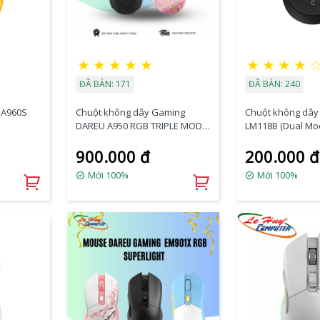
★
★
★
★
★
★
★
★
★
ĐÃ BÁN: 171
ĐÃ BÁN: 240
 A960S
Chuột không dây Gaming
Chuột không dây
DAREU A950 RGB TRIPLE MODE
LM118B (Dual Mo
(Đen/Hồng)
+ 2.4G)
900.000 đ
200.000 đ
Mới 100%
Mới 100%