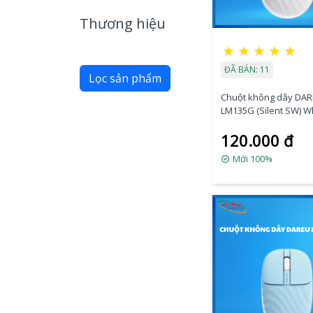
Thương hiệu
★
★
★
★
★
ĐÃ BÁN: 11
Lọc sản phẩm
Chuột không dây DA
LM135G (Silent SW) W
120.000 đ
Mới 100%