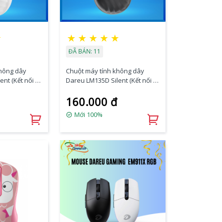
★
★
★
★
★
★
ĐÃ BÁN: 11
không dây
Chuột máy tính không dây
nt (Kết nối –
Dareu LM135D Silent (Kết nối –
ess 2.4G)
Bluetooth + wireless 2.4G) Đen
160.000 đ
Mới 100%