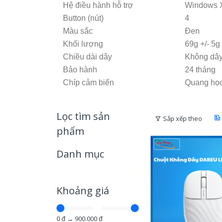
Hệ điều hành hỗ trợ
Windows X
Button (nút)
4
Màu sắc
Đen
Khối lượng
69g +/- 5g
Chiều dài dây
Không dâ
Bảo hành
24 tháng
Chíp cảm biến
Quang họ
Lọc tìm sản
Sắp xếp theo
phẩm
Danh mục
Khoảng giá
0
đ →
900.000
đ