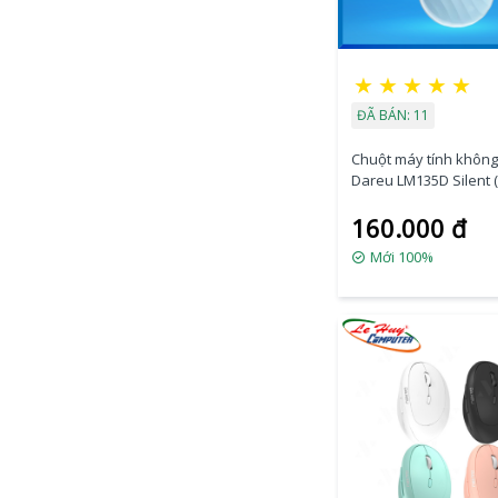
★
★
★
★
★
ĐÃ BÁN: 11
Chuột máy tính không
Dareu LM135D Silent (
Bluetooth + wireless 2
160.000 đ
Xanh
Mới 100%