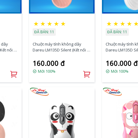
★
★
★
★
★
★
★
★
★
ĐÃ BÁN: 11
ĐÃ BÁN: 11
 dây
Chuột máy tính không dây
Chuột máy tính 
Kết nối –
Dareu LM135D Silent (Kết nối –
Dareu LM135D Sile
.4G)
Bluetooth + wireless 2.4G) Đỏ
Bluetooth + wirel
160.000 đ
160.000 đ
Trắng
Mới 100%
Mới 100%