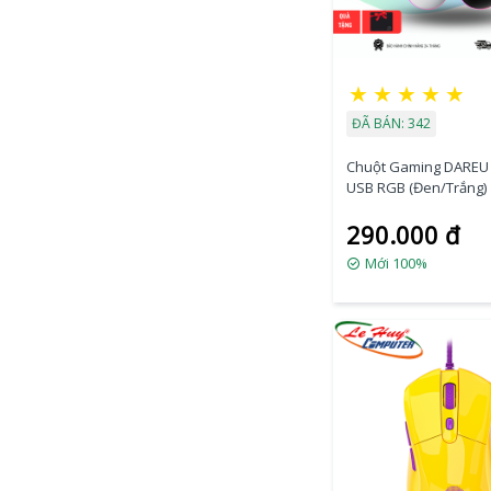
★
★
★
★
★
ĐÃ BÁN: 342
Chuột Gaming DAREU
USB RGB (Đen/Trắng)
290.000 đ
Mới 100%