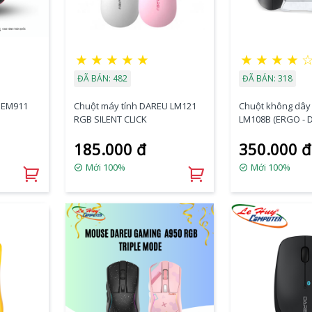
★
★
★
★
★
★
★
★
★
ĐÃ BÁN: 482
ĐÃ BÁN: 318
 EM911
Chuột máy tính DAREU LM121
Chuột không dây
RGB SILENT CLICK
LM108B (ERGO - 
Bluetooth + 2.4G)
185.000 đ
350.000 đ
Mới 100%
Mới 100%