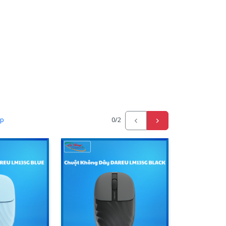
ấp
0
/2