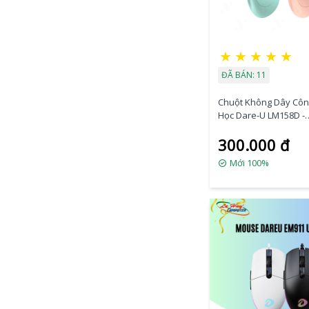
★
★
★
★
★
ĐÃ BÁN: 11
Chuột Không Dây Côn
Học Dare-U LM158D -
Đen/Hồng/Trắng | Du
300.000 đ
Wired + 2.4G
Mới 100%