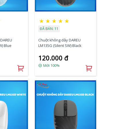
★
★
★
★
★
★
ĐÃ BÁN: 11
 DAREU
Chuột không dây DAREU
W) Blue
LM135G (Silent SW) Black
120.000 đ
Mới 100%