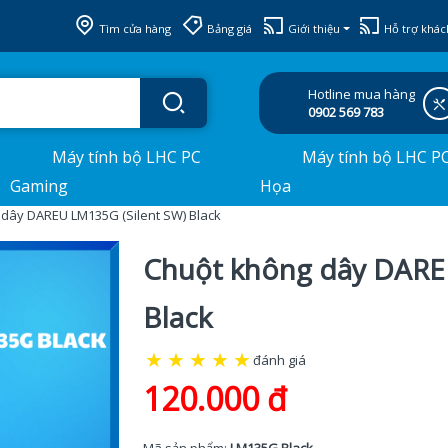
Tìm cửa hàng
Bảng giá
Giới thiệu
Hỗ trợ khác
Hotline mua hàng
0902 569 783
Máy tính bộ LHC PC
Máy tính bộ LHC P
Gaming
Họa
dây DAREU LM135G (Silent SW) Black
Chuột không dây DARE
Black
★
★
★
★
★
đánh giá
120.000 đ