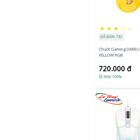
★
★
★
☆
☆
ĐÃ BÁN: 181
Chuột Gaming DAREU
YELLOW RGB
720.000 đ
Mới 100%