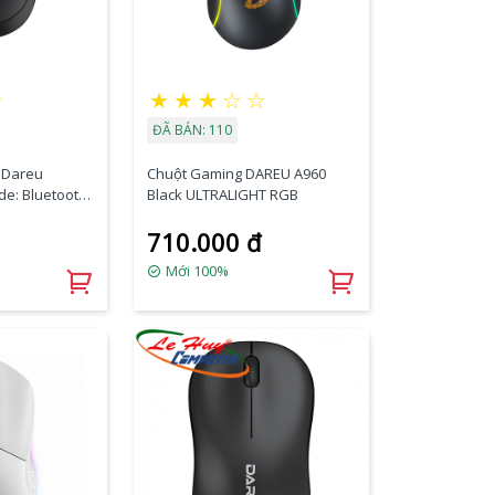
☆
★
★
★
☆
☆
ĐÃ BÁN: 110
 Dareu
Chuột Gaming DAREU A960
de: Bluetooth
Black ULTRALIGHT RGB
710.000 đ
Mới 100%