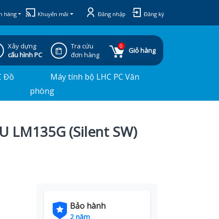
h hàng
Khuyến mãi
Đăng nhập
Đăng ký
Xây dựng
Tra cứu
0
Giỏ hàng
cấu hình PC
đơn hàng
C Đồ
Máy tính bộ LHC PC Văn
phòng
U LM135G (Silent SW)
Bảo hành
2 năm