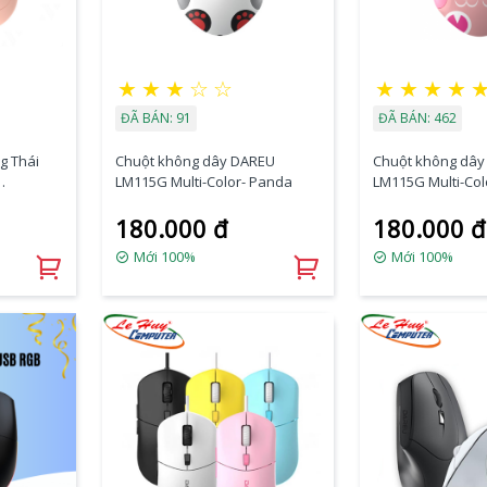
★
★
★
☆
☆
★
★
★
★
ĐÃ BÁN: 91
ĐÃ BÁN: 462
g Thái
Chuột không dây DAREU
Chuột không dây
LM115G Multi-Color- Panda
LM115G Multi-Co
al Mode:
180.000 đ
180.000 đ
Mới 100%
Mới 100%