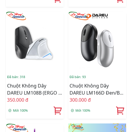
Đã bán: 318
Đã bán: 93
Chuột Không Dây
Chuột Không Dây
DAREU LM108B (ERGO -
DAREU LM166D Đen/Bạc
Dual Mode: Bluetooth +
350.000 đ
(UFO - Dual Mode:
300.000 đ
2.4G)
Bluetooth + 2.4G)
Mới 100%
Mới 100%