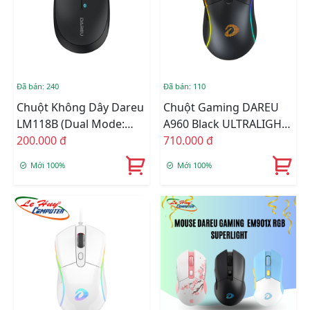
Đã bán: 240
Đã bán: 110
Chuột Không Dây Dareu
Chuột Gaming DAREU
LM118B (Dual Mode:
A960 Black ULTRALIGHT
Bluetooth + 2.4G)
200.000 đ
RGB
710.000 đ
Mới 100%
Mới 100%