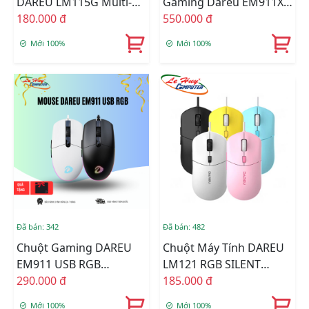
DAREU LM115G Multi-
Gaming Dareu EM911X
Color Sheep
180.000 đ
RGB
550.000 đ
Mới 100%
Mới 100%
Đã bán: 342
Đã bán: 482
Chuột Gaming DAREU
Chuột Máy Tính DAREU
EM911 USB RGB
LM121 RGB SILENT
(Đen/Trắng)
290.000 đ
CLICK
185.000 đ
Mới 100%
Mới 100%