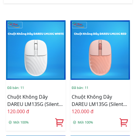
Đã bán: 11
Đã bán: 11
Chuột Không Dây
Chuột Không Dây
DAREU LM135G (Silent
DAREU LM135G (Silent
SW) White
120.000 đ
SW) Red
120.000 đ
Mới 100%
Mới 100%