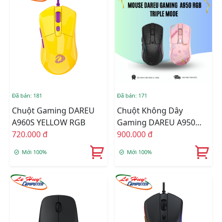
Đã bán: 181
Đã bán: 171
Chuột Gaming DAREU
Chuột Không Dây
A960S YELLOW RGB
Gaming DAREU A950
720.000 đ
RGB TRIPLE MODE
900.000 đ
(Đen/Hồng)
Mới 100%
Mới 100%