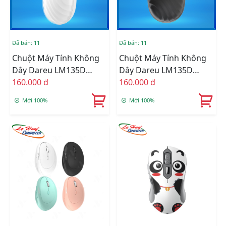
Đã bán: 11
Đã bán: 11
Chuột Máy Tính Không
Chuột Máy Tính Không
Dây Dareu LM135D
Dây Dareu LM135D
Silent (Kết Nối –
160.000 đ
Silent (Kết Nối –
160.000 đ
Bluetooth + Wireless
Bluetooth + Wireless
Mới 100%
Mới 100%
2.4G) Trắng
2.4G) Đen