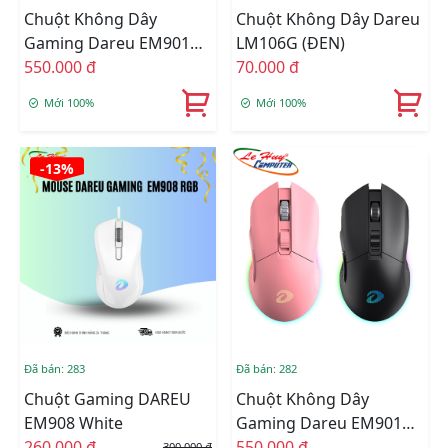
Chuột Không Dây
Chuột Không Dây Dareu
Gaming Dareu EM901
LM106G (ĐEN)
RGB Trắng
550.000 đ
70.000 đ
Mới 100%
Mới 100%
-13%
Đã bán: 283
Đã bán: 282
Chuột Gaming DAREU
Chuột Không Dây
EM908 White
Gaming Dareu EM901
260.000 đ
RGB (Đen/Hồng)
550.000 đ
300.000 đ