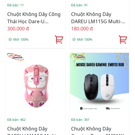
Đã bán: 11
Đã bán: 91
Chuột Không Dây Công
Chuột Không Dây
Thái Học Dare-U
DAREU LM115G Multi-
LM158D -
300.000 đ
Color- Panda
180.000 đ
Đen/Hồng/Trắng | Dual
Mới 100%
Mới 100%
Mode: Wired + 2.4G
Đã bán: 462
Đã bán: 301
Chuột Không Dây
Chuột Không Dây