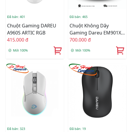
Đã bán: 401
Đã bán: 465
Chuột Gaming DAREU
Chuột Không Dây
A960S ARTIC RGB
Gaming Dareu EM901X
415.000 đ
RGB Superlight
700.000 đ
(Đen/Trắng Hồng/Trắng
Mới 100%
Mới 100%
Xanh)
Đã bán: 323
Đã bán: 19