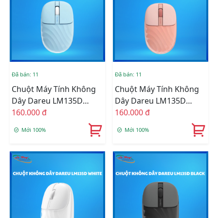
Đã bán: 11
Đã bán: 11
Chuột Máy Tính Không
Chuột Máy Tính Không
Dây Dareu LM135D
Dây Dareu LM135D
Silent (Kết Nối –
160.000 đ
Silent (Kết Nối –
160.000 đ
Bluetooth + Wireless
Bluetooth + Wireless
Mới 100%
Mới 100%
2.4G) Xanh
2.4G) Đỏ