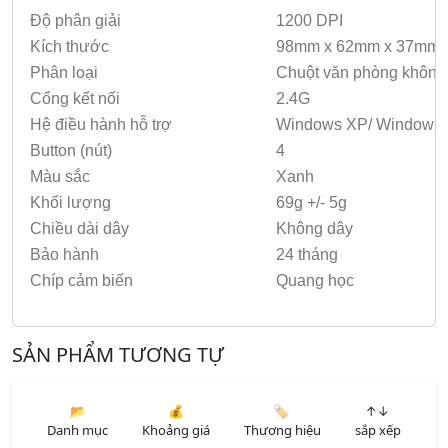
Độ phân giải
1200 DPI
Kích thước
98mm x 62mm x 37mm
Phân loại
Chuột văn phòng không
Cổng kết nối
2.4G
Hệ điều hành hỗ trợ
Windows XP/ Windows 
Button (nút)
4
Màu sắc
Xanh
Khối lượng
69g +/- 5g
Chiều dài dây
Không dây
Bảo hành
24 tháng
Chíp cảm biến
Quang học
SẢN PHẨM TƯƠNG TỰ
📂
💰
🏷️
↑↓
Danh mục
Khoảng giá
Thương hiệu
sắp xếp