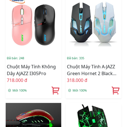
Đã bán: 248
Đã bán: 335
Chuột Máy Tính Không
Chuột Máy Tính A-JAZZ
Dây AJAZZ I305Pro
Green Hornet 2 Black
718.000 đ
LED 5 MÀU
318.000 đ
Mới 100%
Mới 100%