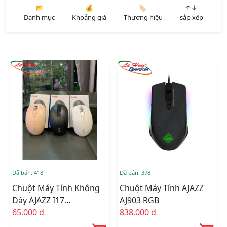
📂
💰
🏷️
↑↓
Danh mục
Khoảng giá
Thương hiệu
sắp xếp
Đã bán: 418
Đã bán: 378
Chuột Máy Tính Không
Chuột Máy Tính AJAZZ
Dây AJAZZ I17
AJ903 RGB
Đen/Trắng/Hồng
65.000 đ
838.000 đ