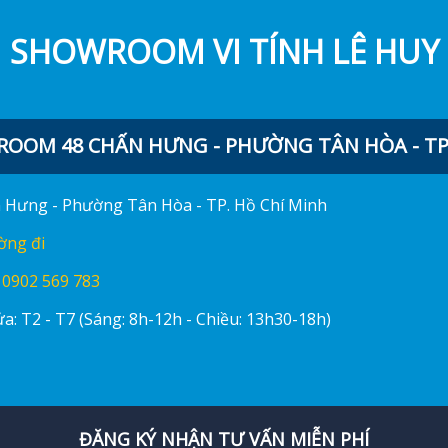
SHOWROOM VI TÍNH LÊ HUY
OOM 48 CHẤN HƯNG - PHƯỜNG TÂN HÒA - TP.
ấn Hưng - Phường Tân Hòa - TP. Hồ Chí Minh
ờng đi
:
0902 569 783
a: T2 - T7 (Sáng: 8h-12h - Chiều: 13h30-18h)
ĐĂNG KÝ NHẬN TƯ VẤN MIỄN PHÍ