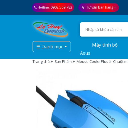
0902 569 783
Tư vấn bán hàng
Hotline:
Máy tính bộ
☰ Danh mục
Asus
Trang chủ
Sản Phẩm
Mouse CoolerPlus
Chuột m