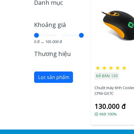
Danh mục
Khoảng giá
0
đ →
165.000
đ
Thương hiệu
★
★
★
★
★
ĐÃ BÁN: 120
Lọc sản phẩm
Chuột máy tính Coole
CPM-GX7C
130.000 đ
Mới 100%