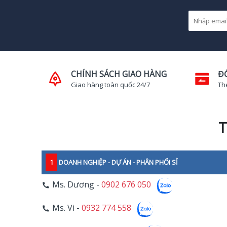
CHÍNH SÁCH GIAO HÀNG
Đ
Giao hàng toàn quốc 24/7
Th
T
1
DOANH NGHIỆP - DỰ ÁN - PHÂN PHỐI SỈ
Ms. Dương -
0902 676 050
Ms. Vi -
0932 774 558