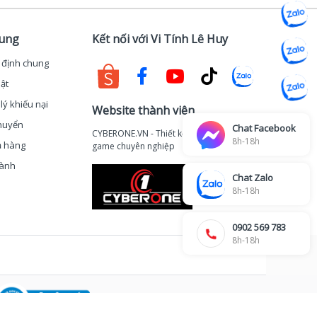
hung
Kết nối với Vi Tính Lê Huy
 định chung
ật
lý khiếu nại
Website thành viên
huyển
Chat Facebook
CYBERONE.VN - Thiết kế thi công phòng
8h-18h
ả hàng
game chuyên nghiệp
hành
Chat Zalo
8h-18h
0902 569 783
8h-18h