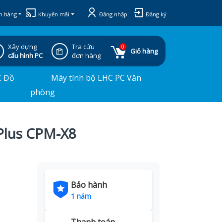
h hàng
Khuyến mãi
Đăng nhập
Đăng ký
Xây dựng
Tra cứu
0
Giỏ hàng
cấu hình PC
đơn hàng
C Đồ
Máy tính bộ LHC PC Văn
phòng
Plus CPM-X8
Bảo hành
1 năm