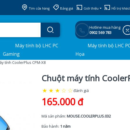
Tìm cửa hàng
Bảng giá
Giới thiệu
Hỗ trợ khác
Hotline mua hàng
0902 569 783
Máy tính bộ LHC PC
Máy tính bộ LHC P
Gaming
Họa
áy tính CoolerPlus CPM-X8
Chuột máy tính Cooler
★
★
★
☆
☆
đánh giá
165.000 đ
Mã sản phẩm:
MOUSE.COOLERPLUS.032
Bảo hành:
1 năm