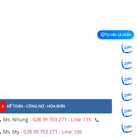
Tư vấn cá nhân
6
KẾ TOÁN - CÔNG NỢ - HÓA ĐƠN
Ms. Nhung -
028 39 703 271 - Line: 115
Ms. My -
028 39 703 271 - Line: 106