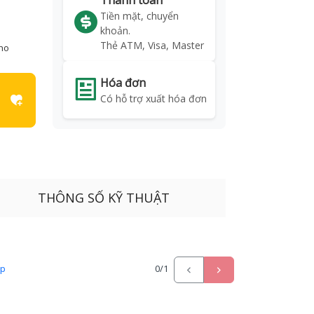
Thanh toán
Tiền mặt, chuyển
khoản.
Thẻ ATM, Visa, Master
kho
Hóa đơn
Có hỗ trợ xuất hóa đơn
THÔNG SỐ KỸ THUẬT
ấp
0
/1