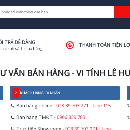
ỔI TRẢ DỄ DÀNG
THANH TOÁN TIỆN LỢ
eo chính sách mua hàng
Ư VẤN BÁN HÀNG - VI TÍNH LÊ H
2
KHÁCH HÀNG CÁ NHÂN
Bán hàng online -
028 39 703 271 - Line 115
Bán hàng TMĐT -
0906 839 783
Trực tiếp Showroom -
028 39 703 271 - Line