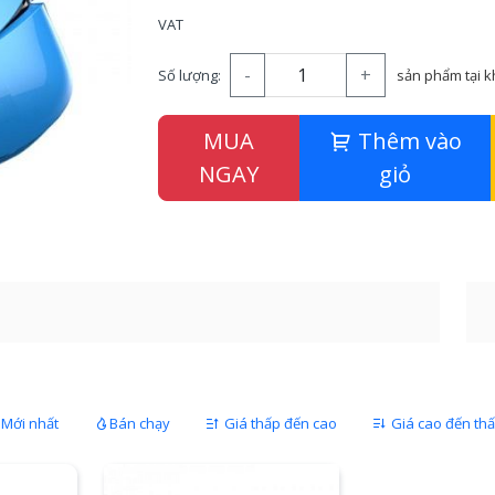
VAT
-
+
Số lượng:
sản phẩm tại 
MUA
Thêm vào
NGAY
giỏ
Mới nhất
Bán chạy
Giá thấp đến cao
Giá cao đến th