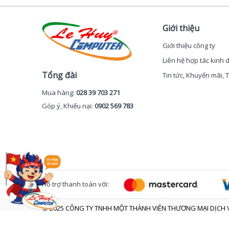
Giới thiệu
Giới thiệu công ty
Liên hệ hợp tác kinh
Tổng đài
Tin tức, Khuyến mãi,
Mua hàng:
028 39 703 271
Góp ý, Khiếu nại:
0902 569 783
Hỗ trợ thanh toán với:
© 2025 CÔNG TY TNHH MỘT THÀNH VIÊN THƯƠNG MẠI DỊCH V
Trụ sở: 48 Chấn Hưng - Phường Tân Hòa - TP. Hồ Chí Minh
GPĐKKD số 0305907716 do Sở KHĐT Tp. HCM cấp ngày 30/07