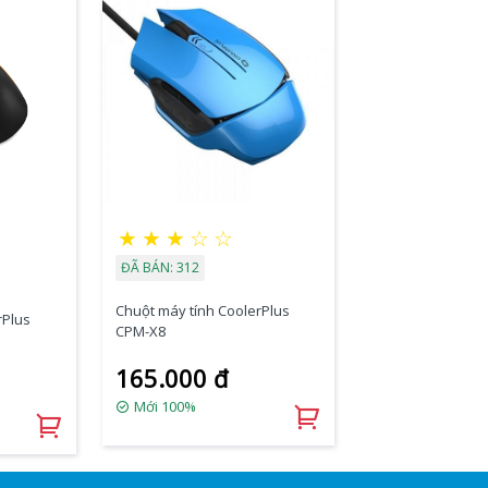
★
★
★
☆
☆
ĐÃ BÁN: 312
Chuột máy tính CoolerPlus
rPlus
CPM-X8
165.000 đ
Mới 100%