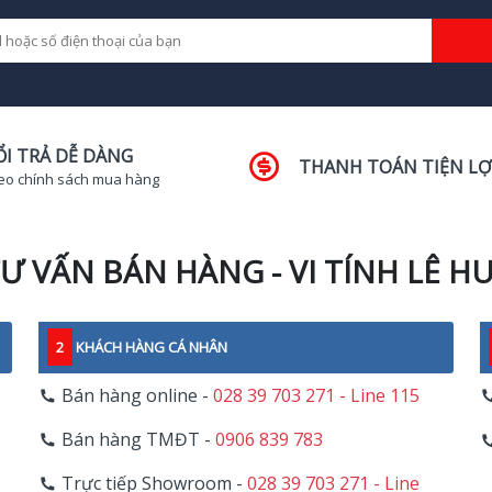
ỔI TRẢ DỄ DÀNG
THANH TOÁN TIỆN LỢ
eo chính sách mua hàng
Ư VẤN BÁN HÀNG - VI TÍNH LÊ H
2
KHÁCH HÀNG CÁ NHÂN
Bán hàng online -
028 39 703 271 - Line 115
Bán hàng TMĐT -
0906 839 783
Trực tiếp Showroom -
028 39 703 271 - Line