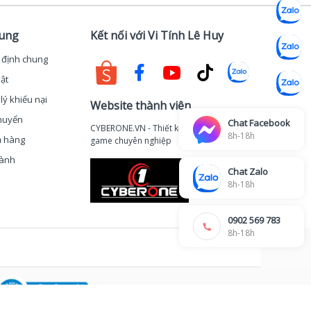
hung
Kết nối với Vi Tính Lê Huy
 định chung
ật
lý khiếu nại
Website thành viên
huyển
Chat Facebook
CYBERONE.VN - Thiết kế thi công phòng
8h-18h
ả hàng
game chuyên nghiệp
hành
Chat Zalo
8h-18h
0902 569 783
8h-18h