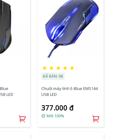
★
★
★
★
★
★
ĐÃ BÁN: 68
-Blue
Chuột máy tính E-Blue EMS144
USB LED
USB LED
377.000 đ
Mới 100%