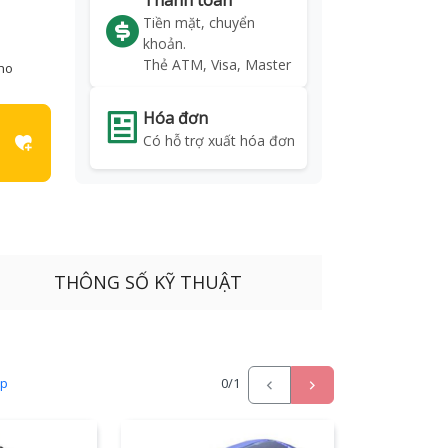
Thanh toán
Tiền mặt, chuyển
khoản.
Thẻ ATM, Visa, Master
kho
Hóa đơn
Có hỗ trợ xuất hóa đơn
THÔNG SỐ KỸ THUẬT
ấp
0
/1