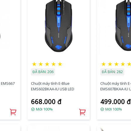
★
★
★
★
★
★
★
★
★
ĐÃ BÁN: 206
ĐÃ BÁN: 282
e EMS667
Chuột máy tính E-Blue
Chuột máy tính E
EMS602BKAA-IU USB LED
EMS607BKAA-IU 
668.000 đ
499.000 đ
Mới 100%
Mới 100%