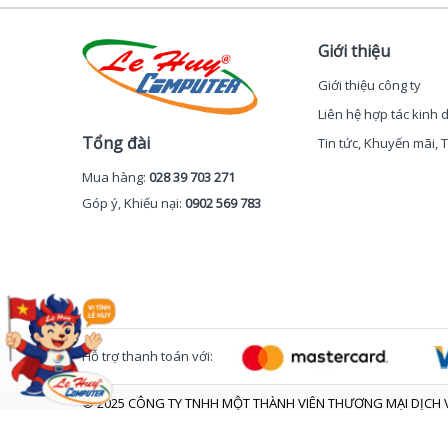
Giới thiệu
Giới thiệu công ty
Liên hệ hợp tác kinh
Tổng đài
Tin tức, Khuyến mãi,
Mua hàng:
028 39 703 271
Góp ý, Khiếu nại:
0902 569 783
Hỗ trợ thanh toán với:
© 2025 CÔNG TY TNHH MỘT THÀNH VIÊN THƯƠNG MẠI DỊCH V
Trụ sở: 48 Chấn Hưng - Phường Tân Hòa - TP. Hồ Chí Minh
GPĐKKD số 0305907716 do Sở KHĐT Tp. HCM cấp ngày 30/07