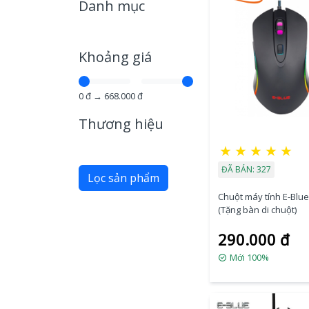
Danh mục
Khoảng giá
0
đ →
668.000
đ
Thương hiệu
★
★
★
★
★
ĐÃ BÁN: 327
Lọc sản phẩm
Chuột máy tính E-Blu
(Tặng bàn di chuột)
290.000 đ
Mới 100%