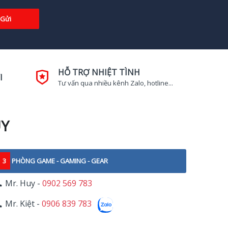
Gửi
HỖ TRỢ NHIỆT TÌNH
I
Tư vấn qua nhiều kênh Zalo, hotline...
UY
3
PHÒNG GAME - GAMING - GEAR
Mr. Huy -
0902 569 783
Mr. Kiệt -
0906 839 783