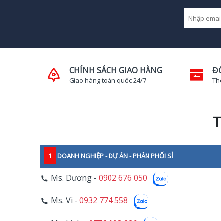
CHÍNH SÁCH GIAO HÀNG
Đ
Giao hàng toàn quốc 24/7
Th
T
1
DOANH NGHIỆP - DỰ ÁN - PHÂN PHỐI SỈ
Ms. Dương -
0902 676 050
Ms. Vi -
0932 774 558