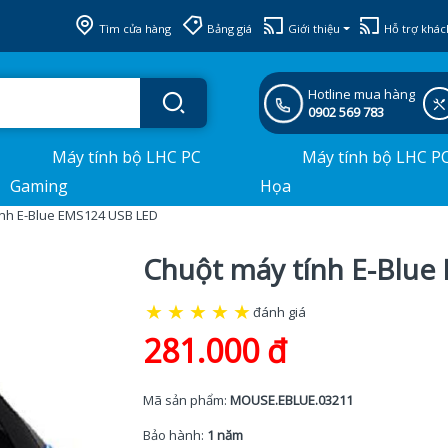
Tìm cửa hàng
Bảng giá
Giới thiệu
Hỗ trợ khác
Hotline mua hàng
0902 569 783
Máy tính bộ LHC PC
Máy tính bộ LHC P
Gaming
Họa
ính E-Blue EMS124 USB LED
Chuột máy tính E-Blu
★
★
★
★
★
đánh giá
281.000 đ
Mã sản phẩm:
MOUSE.EBLUE.03211
Bảo hành:
1 năm