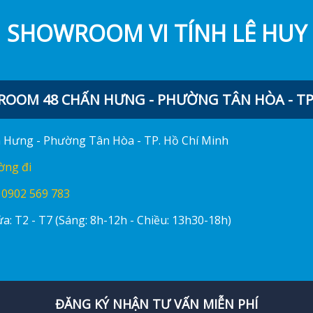
SHOWROOM VI TÍNH LÊ HUY
OOM 48 CHẤN HƯNG - PHƯỜNG TÂN HÒA - TP.
ấn Hưng - Phường Tân Hòa - TP. Hồ Chí Minh
ờng đi
:
0902 569 783
a: T2 - T7 (Sáng: 8h-12h - Chiều: 13h30-18h)
ĐĂNG KÝ NHẬN TƯ VẤN MIỄN PHÍ