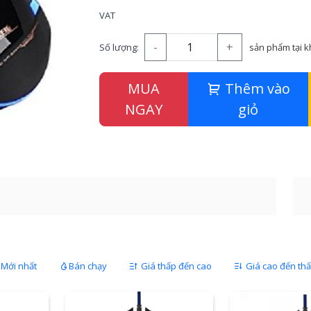
VAT
-
+
Số lượng:
sản phẩm tại 
MUA
Thêm vào
NGAY
giỏ
Mới nhất
Bán chạy
Giá thấp đến cao
Giá cao đến th