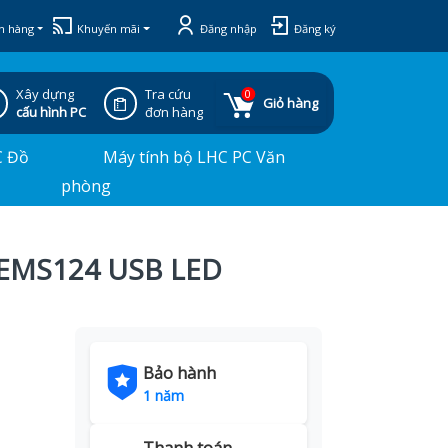
h hàng
Khuyến mãi
Đăng nhập
Đăng ký
Xây dựng
Tra cứu
0
Giỏ hàng
cấu hình PC
đơn hàng
C Đồ
Máy tính bộ LHC PC Văn
phòng
e EMS124 USB LED
Bảo hành
1 năm