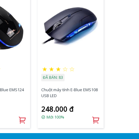
★
★
★
★
☆
☆
ĐÃ BÁN: 83
-Blue EMS124
Chuột máy tính E-Blue EMS108
USB LED
248.000 đ
Mới 100%