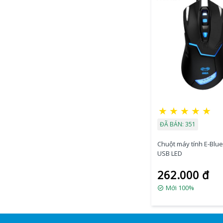
★
★
★
★
★
ĐÃ BÁN: 351
Chuột máy tính E-Blu
USB LED
262.000 đ
Mới 100%