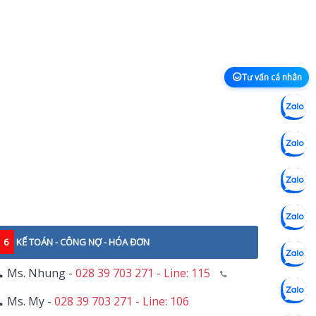
Tư vấn cá nhân
6
KẾ TOÁN - CÔNG NỢ - HÓA ĐƠN
Ms. Nhung -
028 39 703 271 - Line: 115
Ms. My -
028 39 703 271 - Line: 106