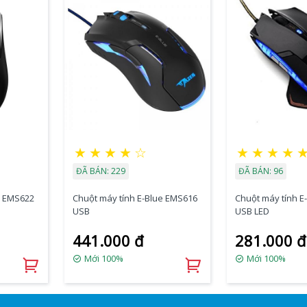
★
★
★
★
☆
★
★
★
★
ĐÃ BÁN: 229
ĐÃ BÁN: 96
e EMS622
Chuột máy tính E-Blue EMS616
Chuột máy tính E
USB
USB LED
441.000 đ
281.000 đ
Mới 100%
Mới 100%