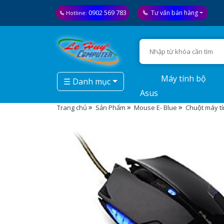
0902 569 783
Tư vấn bán hàng
Hotline:
Máy tính bộ
☰ Danh mục
Asus
Trang chủ
Sản Phẩm
Mouse E- Blue
Chuột máy t