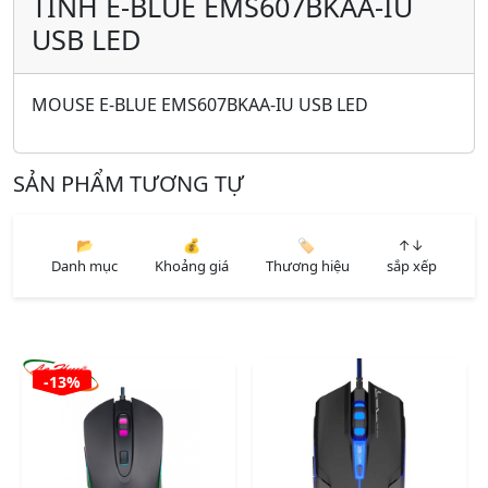
TÍNH E-BLUE EMS607BKAA-IU
USB LED
MOUSE E-BLUE EMS607BKAA-IU USB LED
SẢN PHẨM TƯƠNG TỰ
📂
💰
🏷️
↑↓
Danh mục
Khoảng giá
Thương hiệu
sắp xếp
-13%