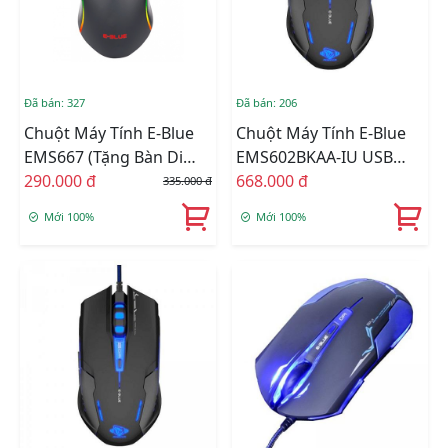
Đã bán: 327
Đã bán: 206
Chuột Máy Tính E-Blue
Chuột Máy Tính E-Blue
EMS667 (Tặng Bàn Di
EMS602BKAA-IU USB
Chuột)
290.000 đ
LED
668.000 đ
335.000 đ
Mới 100%
Mới 100%