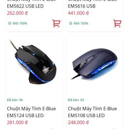
EMS622 USB LED
EMS616 USB
262.000 đ
441.000 đ
Mới 100%
Mới 100%
Đã bán: 96
Đã bán: 83
Chuột Máy Tính E-Blue
Chuột Máy Tính E-Blue
EMS124 USB LED
EMS108 USB LED
281.000 đ
248.000 đ