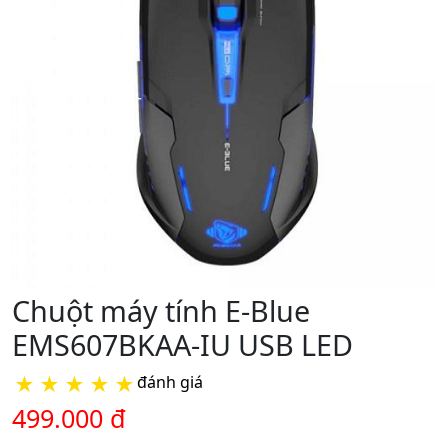
Chuột máy tính E-Blue
EMS607BKAA-IU USB LED
★
★
★
★
★
đánh giá
499.000 đ