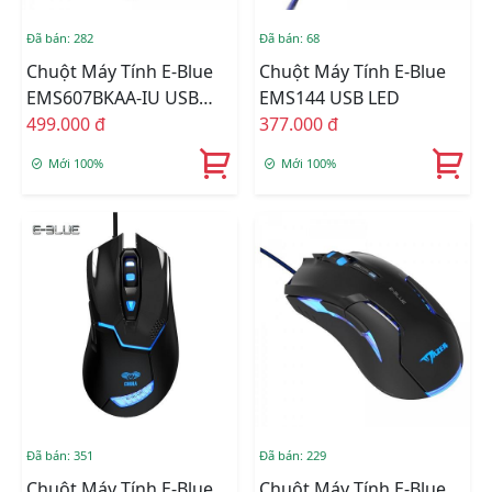
Đã bán: 282
Đã bán: 68
Chuột Máy Tính E-Blue
Chuột Máy Tính E-Blue
EMS607BKAA-IU USB
EMS144 USB LED
LED
499.000 đ
377.000 đ
Mới 100%
Mới 100%
Đã bán: 351
Đã bán: 229
Chuột Máy Tính E-Blue
Chuột Máy Tính E-Blue