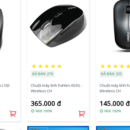
★
★
★
★
★
★
★
★
★
ĐÃ BÁN: 276
ĐÃ BÁN: 325
n L102
Chuột máy tính Fuhlen A53G -
Chuột máy tính F
Wireless CH
Wireless CH
365.000 đ
145.000 đ
Mới 100%
Mới 100%