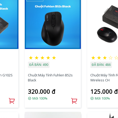
★
★
★
★
★
★
★
★
☆
ĐÃ BÁN: 490
ĐÃ BÁN: 486
en G102S
Chuột Máy Tính Fuhlen B52s
Chuột Máy Tính 
Black
Wireless CH
320.000 đ
125.000 đ
Mới 100%
Mới 100%