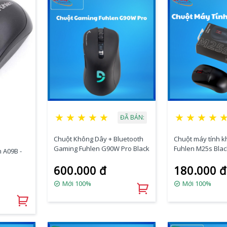
★
★
★
★
★
★
★
★
★
ĐÃ BÁN:
Chuột Không Dây + Bluetooth
Chuột máy tính 
Gaming Fuhlen G90W Pro Black
Fuhlen M25s Blac
 A09B -
600.000 đ
180.000 đ
Mới 100%
Mới 100%