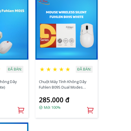
★
★
★
★
★
★
ĐÃ BÁN:
ĐÃ BÁN:
Không Dây
Chuột Máy Tính Không Dây
te)
Fuhlen B09S Dual Modes
(White)
285.000 đ
Mới 100%