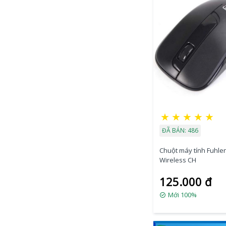
★
★
★
★
★
ĐÃ BÁN: 486
Chuột máy tính Fuhlen
Wireless CH
125.000 đ
Mới 100%