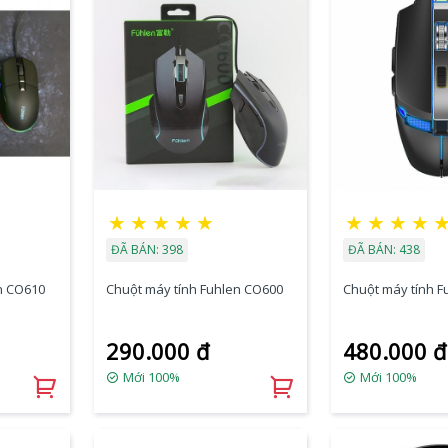
★
★
★
★
★
★
★
★
★
ĐÃ BÁN: 398
ĐÃ BÁN: 438
n CO610
Chuột máy tính Fuhlen CO600
Chuột máy tính F
290.000 đ
480.000 đ
Mới 100%
Mới 100%