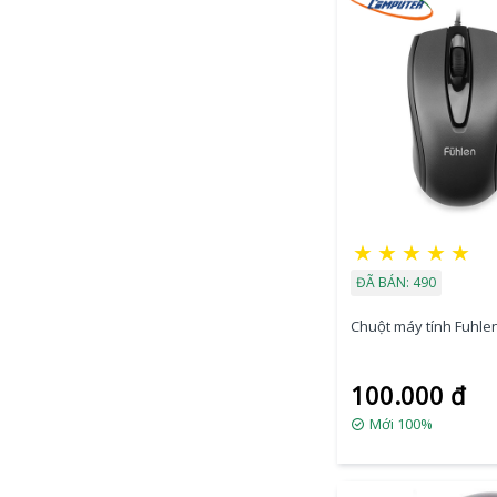
★
★
★
★
★
ĐÃ BÁN: 490
Chuột máy tính Fuhle
100.000 đ
Mới 100%