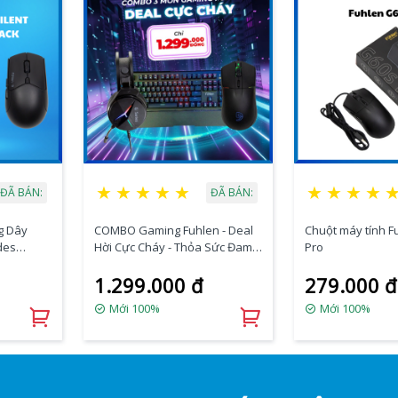
★
★
★
★
★
★
★
★
★
ĐÃ BÁN:
ĐÃ BÁN:
g Dây
COMBO Gaming Fuhlen - Deal
Chuột máy tính F
des
Hời Cực Cháy - Thỏa Sức Đam
Pro
Mê
1.299.000 đ
279.000 đ
Mới 100%
Mới 100%