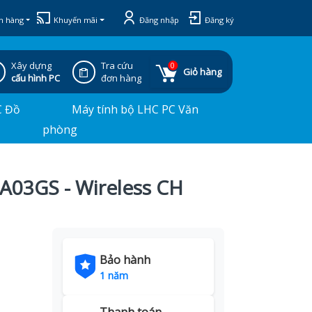
h hàng
Khuyến mãi
Đăng nhập
Đăng ký
Xây dựng
Tra cứu
0
Giỏ hàng
cấu hình PC
đơn hàng
C Đồ
Máy tính bộ LHC PC Văn
phòng
A03GS - Wireless CH
Bảo hành
1 năm