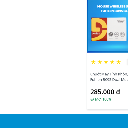
★
★
★
★
★
Chuột Máy Tính Khôn
Fuhlen B09S Dual Mo
(Black)
285.000 đ
Mới 100%