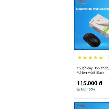
★
★
★
★
★
Chuột Máy Tính Khôn
Fuhlen M06S Black
115.000 đ
Mới 100%