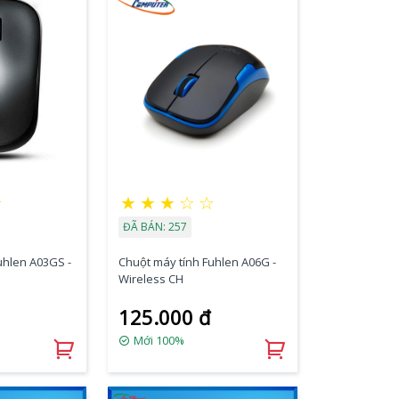
★
★
★
★
☆
☆
ĐÃ BÁN: 257
uhlen A03GS -
Chuột máy tính Fuhlen A06G -
Wireless CH
125.000 đ
Mới 100%