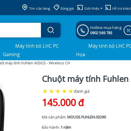
Tìm cửa hàng
Bảng giá
Giới thiệu
Hỗ trợ khác
Hotline mua hàng
0902 569 783
Máy tính bộ LHC PC
Máy tính bộ LHC P
Gaming
Họa
ột máy tính Fuhlen A03GS - Wireless CH
Chuột máy tính Fuhlen 
★
★
★
★
★
đánh giá
145.000 đ
Mã sản phẩm:
MOUSE.FUHLEN.03290
Bảo hành:
1 năm