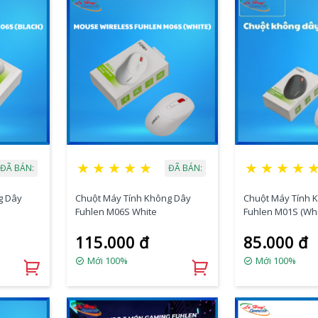
★
★
★
★
★
★
★
★
★
ĐÃ BÁN:
ĐÃ BÁN:
g Dây
Chuột Máy Tính Không Dây
Chuột Máy Tính 
Fuhlen M06S White
Fuhlen M01S (Whi
115.000 đ
85.000 đ
Mới 100%
Mới 100%