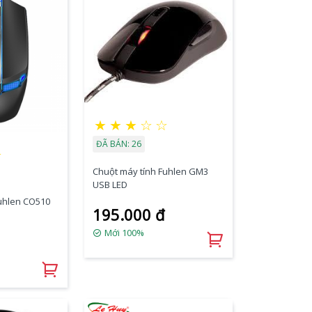
★
★
★
☆
☆
ĐÃ BÁN: 26
★
Chuột máy tính Fuhlen GM3
USB LED
uhlen CO510
195.000 đ
Mới 100%