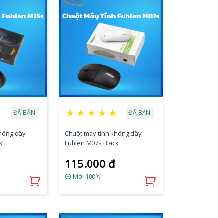
★
★
★
★
★
★
ĐÃ BÁN:
ĐÃ BÁN:
không dây
Chuột máy tính không dây
k
Fuhlen M07s Black
115.000 đ
Mới 100%