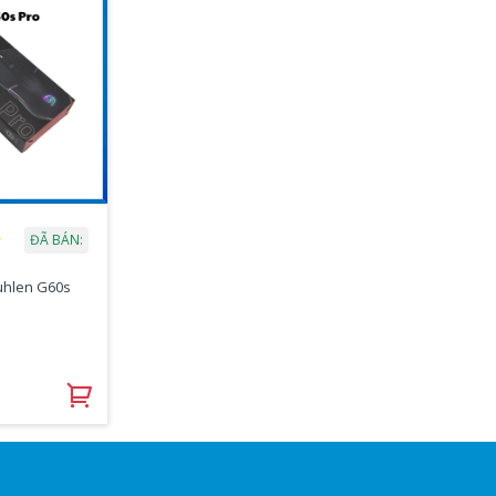
★
ĐÃ BÁN:
uhlen G60s