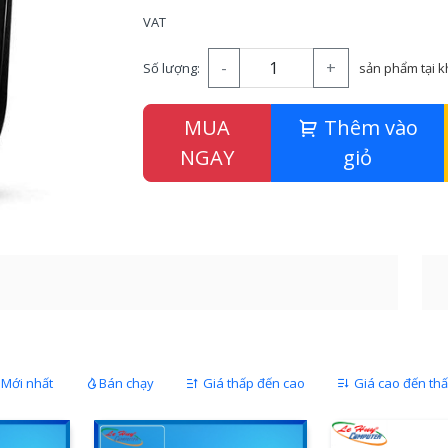
VAT
-
+
Số lượng:
sản phẩm tại 
MUA
Thêm vào
NGAY
giỏ
Mới nhất
Bán chạy
Giá thấp đến cao
Giá cao đến th