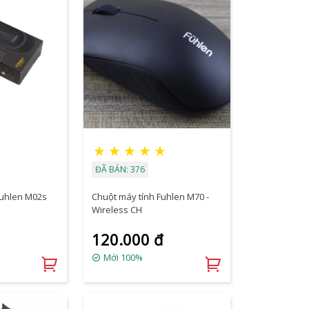
☆
★
★
★
★
★
ĐÃ BÁN: 376
Fuhlen M02s
Chuột máy tính Fuhlen M70 -
Wireless CH
120.000 đ
Mới 100%