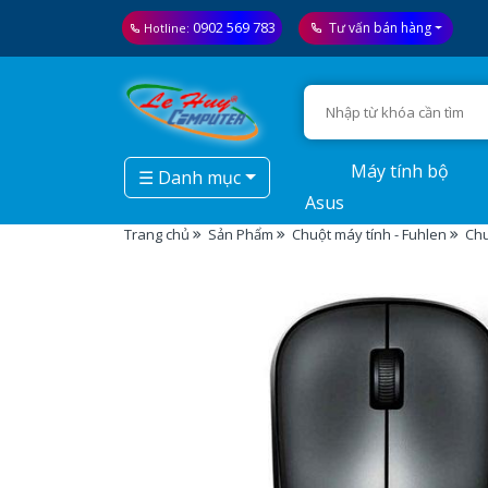
0902 569 783
Tư vấn bán hàng
Hotline:
Máy tính bộ
☰ Danh mục
Asus
Trang chủ
Sản Phẩm
Chuột máy tính - Fuhlen
Chu