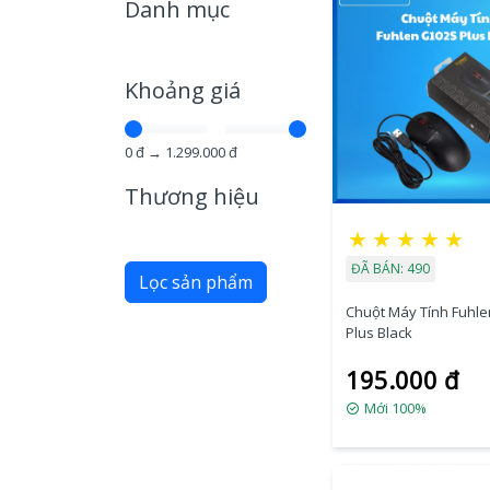
Danh mục
Khoảng giá
0
đ →
1.299.000
đ
Thương hiệu
★
★
★
★
★
ĐÃ BÁN: 490
Lọc sản phẩm
Chuột Máy Tính Fuhl
Plus Black
195.000 đ
Mới 100%