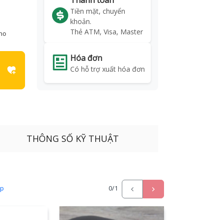
Thanh toán
Tiền mặt, chuyển
khoản.
Thẻ ATM, Visa, Master
kho
Hóa đơn
Có hỗ trợ xuất hóa đơn
THÔNG SỐ KỸ THUẬT
ấp
0
/1