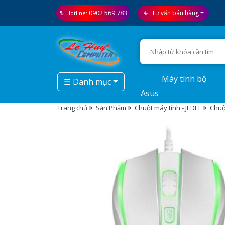
0902 569 783
Tư vấn bán hàng
Hotline:
Máy tính bộ
☰ Danh mục
Asus
Trang chủ
Sản Phẩm
Chuột máy tính - JEDEL
Chuộ