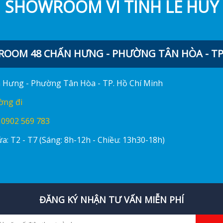
SHOWROOM VI TÍNH LÊ HUY
OOM 48 CHẤN HƯNG - PHƯỜNG TÂN HÒA - TP.
ấn Hưng - Phường Tân Hòa - TP. Hồ Chí Minh
ờng đi
:
0902 569 783
a: T2 - T7 (Sáng: 8h-12h - Chiều: 13h30-18h)
ĐĂNG KÝ NHẬN TƯ VẤN MIỄN PHÍ