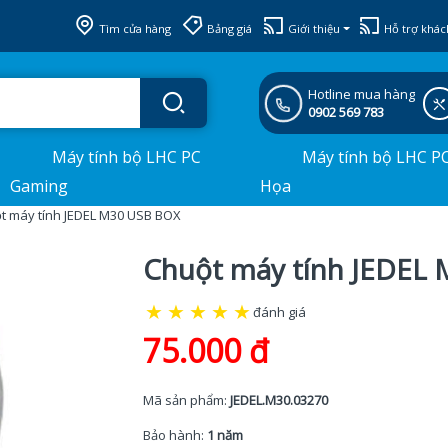
Tìm cửa hàng
Bảng giá
Giới thiệu
Hỗ trợ khác
Hotline mua hàng
0902 569 783
Máy tính bộ LHC PC
Máy tính bộ LHC P
Gaming
Họa
t máy tính JEDEL M30 USB BOX
Chuột máy tính JEDEL
★
★
★
★
★
đánh giá
75.000 đ
Mã sản phẩm:
JEDEL.M30.03270
Bảo hành:
1 năm