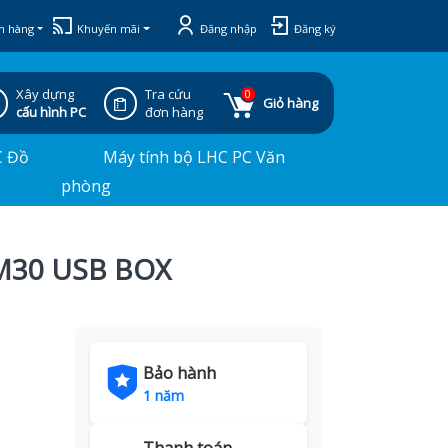
h hàng
Khuyến mãi
Đăng nhập
Đăng ký
Xây dựng
Tra cứu
0
Giỏ hàng
cấu hình PC
đơn hàng
C Đồ
Máy tính bộ LHC PC Văn
phòng
 M30 USB BOX
Bảo hành
1 năm