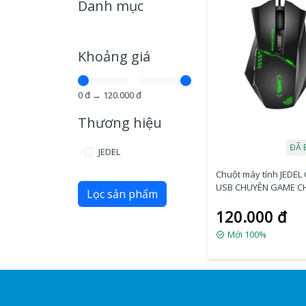
Danh mục
Khoảng giá
0
đ →
120.000
đ
Thương hiệu
ĐÃ 
JEDEL
Chuột máy tính JEDEL
USB CHUYÊN GAME C
Lọc sản phẩm
120.000 đ
Mới 100%