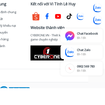
hung
Kết nối với Vi Tính Lê Huy
 định chung
ật
lý khiếu nại
Website thành viên
huyển
Chat Facebook
CYBERONE.VN - Thiết kế thi công phòng
8h-18h
ả hàng
game chuyên nghiệp
hành
Chat Zalo
8h-18h
0902 569 783
8h-18h