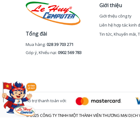
Giới thiệu
Giới thiệu công ty
Liên hệ hợp tác kinh
Tổng đài
Tin tức, Khuyến mãi,
Mua hàng:
028 39 703 271
Góp ý, Khiếu nại:
0902 569 783
Hỗ trợ thanh toán với:
© 2025 CÔNG TY TNHH MỘT THÀNH VIÊN THƯƠNG MẠI DỊCH V
Trụ sở: 48 Chấn Hưng - Phường Tân Hòa - TP. Hồ Chí Minh
GPĐKKD số 0305907716 do Sở KHĐT Tp. HCM cấp ngày 30/07
Email: sales@vitinhlehuy.com. Điện thoại: 0902 569 783