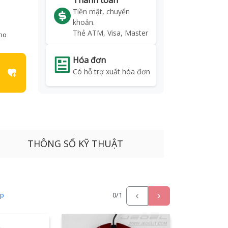
Thanh toán
Tiền mặt, chuyển
khoản.
Thẻ ATM, Visa, Master
kho
Hóa đơn
Có hỗ trợ xuất hóa đơn
THÔNG SỐ KỸ THUẬT
ấp
0
/1