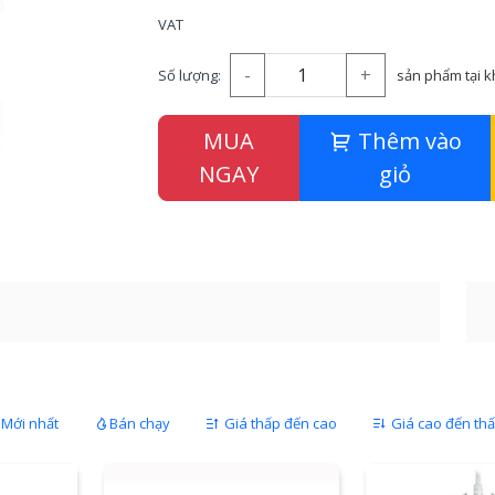
VAT
-
+
Số lượng:
sản phẩm tại 
MUA
Thêm vào
NGAY
giỏ
Mới nhất
Bán chạy
Giá thấp đến cao
Giá cao đến th