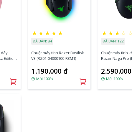
★
★
★
★
★
★
★
★
☆
ĐÃ BÁN: 84
ĐÃ BÁN: 122
 dây
Chuột máy tính Razer Basilisk
Chuột máy tính 
z Edition
V3 (RZ01-04000100-R3M1)
Razer Naga Pro (
03420100-R3A1)
1.190.000 đ
2.590.000
Mới 100%
Mới 100%