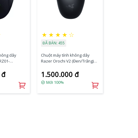
☆
★
★
★
★
☆
ĐÃ BÁN: 455
không dây
Chuột máy tính không dây
RZ01-
Razer Orochi V2 (Đen/Trắng)
RZ01-03730100-R3A1
 đ
1.500.000 đ
Mới 100%