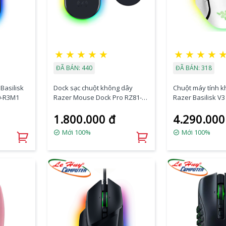
★
★
★
★
★
★
★
★
★
ĐÃ BÁN: 440
ĐÃ BÁN: 318
Basilisk
Dock sạc chuột không dây
Chuột máy tính 
0-R3M1
Razer Mouse Dock Pro RZ81-
Razer Basilisk V3
01990100-B3M1
Edition RZ01-046
1.800.000 đ
4.290.000
Mới 100%
Mới 100%