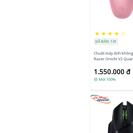
★
★
★
★
☆
ĐÃ BÁN: 141
Chuột máy tính không
Razer Orochi V2 Quart
RZ01-03731200-R3A1
1.550.000 đ
Mới 100%