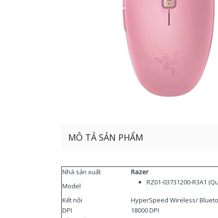
MÔ TẢ SẢN PHẨM
Nhà sản xuất
Razer
RZ01-03731200-R3A1 (Qu
Model
Kết nối
HyperSpeed ​​Wireless/ Bluet
DPI
18000 DPI