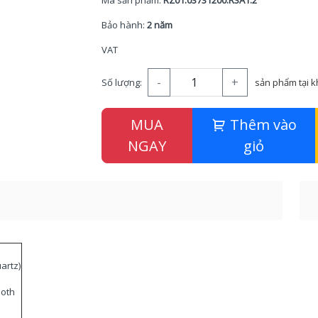
Mã sản phẩm:
RZ01.03731200.R3A1.2
Bảo hành:
2 năm
VAT
-
+
Số lượng:
sản phẩm tại 
MUA
Thêm vào
NGAY
giỏ
artz)
ooth