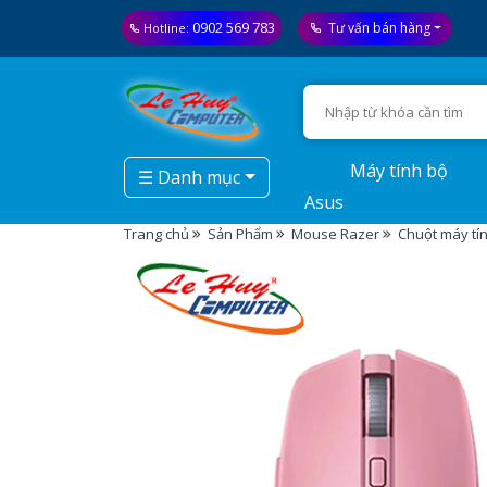
0902 569 783
Tư vấn bán hàng
Hotline:
Máy tính bộ
☰ Danh mục
Asus
Trang chủ
Sản Phẩm
Mouse Razer
Chuột máy tí