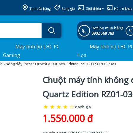
Tìm cửa hàng
Bảng giá
Giới thiệu
Hỗ trợ khác
Hotline mua hàng
0902 569 783
Máy tính bộ LHC PC
Máy tính bộ LHC P
Gaming
Họa
nh không dây Razer Orochi V2 Quartz Edition RZ01-03731200-R3A1
Chuột máy tính không 
Quartz Edition RZ01-0
★
★
★
★
☆
đánh giá
1.550.000 đ