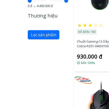
0
đ →
4.490.000
đ
Thương hiệu
★
★
★
☆
☆
ĐÃ BÁN: 180
Lọc sản phẩm
Chuột Gaming Có Dây
Cobra RZ01-0465010
930.000 đ
Mới 100%