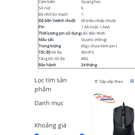
Cảm biến
Quang học
Số nút
6
Bộ nhớ bo mạch
1
Độ bền Switch chuột
60 triệu nhấp chuột
Pin
1 AA hoặc 1 AAA
Thời lượng pin sử dụng
Lên đến 950h
Màu sắc
Quartz (Hồng)
Trọng lượng
60g ( chưa kèm pin )
Tốc độ
tối đa
450 IPS
Tăng tốc tối đa
40G
Bảo hành
24 tháng
Lọc tìm sản
Sắp xếp theo
phẩm
Danh mục
Khoảng giá