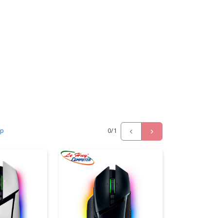
ấp
0
/1