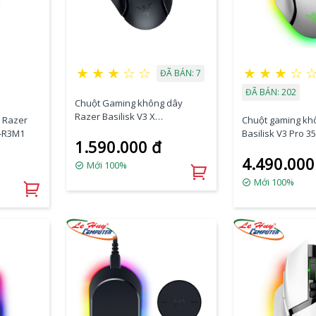
★
★
★
☆
☆
★
★
★
☆
ĐÃ BÁN: 7
ĐÃ BÁN: 202
Chuột Gaming không dây
Razer Basilisk V3 X
 Razer
Chuột gaming kh
HyperSpeed (RZ01-04870100-
0-R3M1
Basilisk V3 Pro 3
1.590.000 đ
R3A1)
(RZ01-05240200-R
4.490.000
Mới 100%
Mới 100%