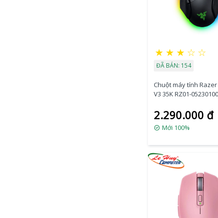
★
★
★
☆
☆
ĐÃ BÁN: 154
Chuột máy tính Razer 
V3 35K RZ01-0523010
2.290.000 đ
Mới 100%