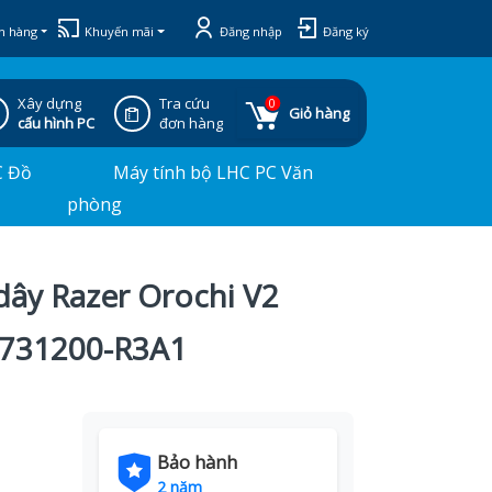
h hàng
Khuyến mãi
Đăng nhập
Đăng ký
Xây dựng
Tra cứu
0
Giỏ hàng
cấu hình PC
đơn hàng
C Đồ
Máy tính bộ LHC PC Văn
phòng
dây Razer Orochi V2
3731200-R3A1
Bảo hành
2 năm