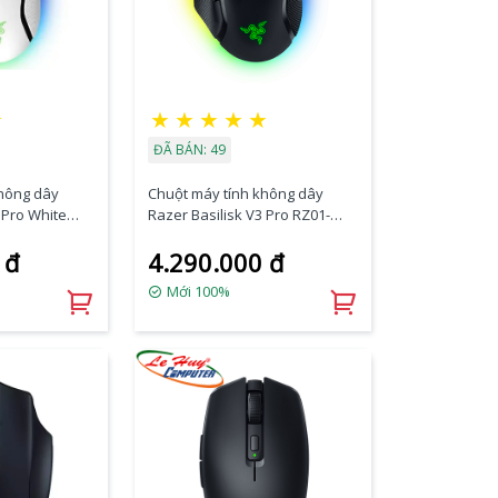
★
★
★
★
★
★
ĐÃ BÁN: 49
không dây
Chuột máy tính không dây
 Pro White
Razer Basilisk V3 Pro RZ01-
20200-R3A1
04620100-R3A1
 đ
4.290.000 đ
Mới 100%