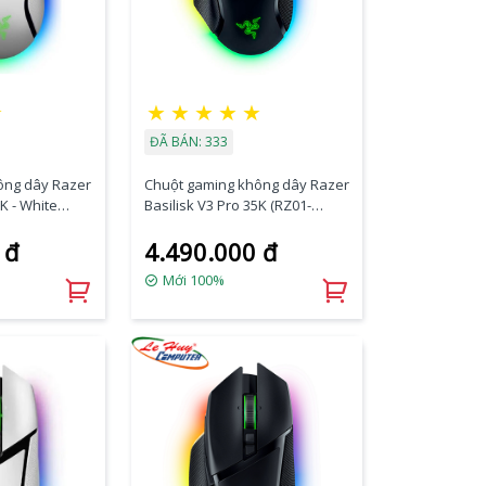
☆
★
★
★
★
★
ĐÃ BÁN: 333
ông dây Razer
Chuột gaming không dây Razer
5K - White
Basilisk V3 Pro 35K (RZ01-
3A1)
05240100-R3A1)
 đ
4.490.000 đ
Mới 100%