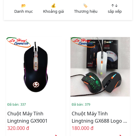
📂
💰
🏷️
↑↓
Danh mục
Khoảng giá
Thương hiệu
sắp xếp
Đã bán: 337
Đã bán: 379
Chuột Máy Tính
Chuột Máy Tính
Lingtning GX9001
Lingtning GX688 Logo 7
320.000 đ
Màu Tự Thay Đổi
180.000 đ