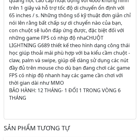
quang học cao cấp hoạt động với 4000 khung hình
trên 1 giây và hỗ trợ tốc độ di chuyển ổn định với
65 inches / s. Những thông số kỹ thuật đơn giản chỉ
nói lên rằng bất chấp sự di chuyển nào của bạn,
con chuột sẽ luôn đáp ứng được, đặc biệt đối với
những game FPS có nhịp độ nhaCHUỘT
LIGHTNING G689 thiết kế theo hình dạng công thái
học giúp thoải mái phù hợp với ba kiểu cầm chuột -
claw, palm và swipe, giúp dễ dàng sử dụng các nút
đầy đủ trên mouse cho dù bạn đang chơi các game
FPS có nhịp độ nhanh hay các game cần chơi với
thời gian dài như MMO
BẢO HÀNH: 12 THÁNG- 1 ĐỔI 1 TRONG VÒNG 6
THÁNG
SẢN PHẨM TƯƠNG TỰ