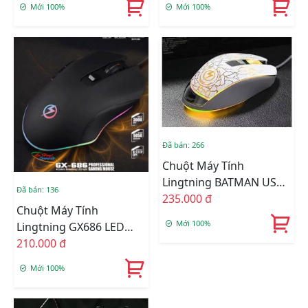
Mới 100%
Mới 100%
Đã bán: 266
Chuột Máy Tính
Lingtning BATMAN USB
Đã bán: 136
Chuyên Game
235.000 đ
Chuột Máy Tính
Mới 100%
Lingtning GX686 LED
RGB
210.000 đ
Mới 100%