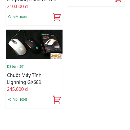
RGB
210.000 đ
Mới 100%
Đã bán: 301
Chuột Máy Tính
Lighning GX689
245.000 đ
Mới 100%