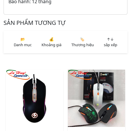
Bảo hành: 12 tháng
SẢN PHẨM TƯƠNG TỰ
📂
💰
🏷️
↑↓
Danh mục
Khoảng giá
Thương hiệu
sắp xếp