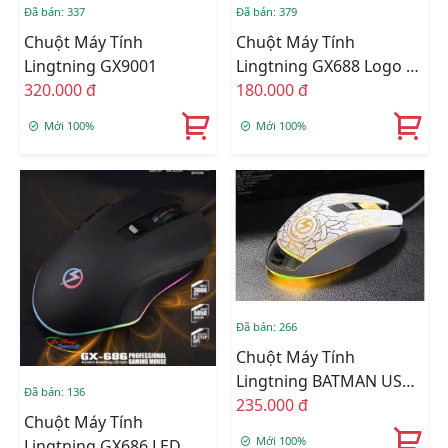
Đã bán: 337
Đã bán: 379
Chuột Máy Tính
Chuột Máy Tính
Lingtning GX9001
Lingtning GX688 Logo 7
320.000 đ
Màu Tự Thay Đổi
180.000 đ
Mới 100%
Mới 100%
Đã bán: 266
Chuột Máy Tính
Lingtning BATMAN USB
Đã bán: 136
Chuyên Game
235.000 đ
Chuột Máy Tính
Mới 100%
Lingtning GX686 LED