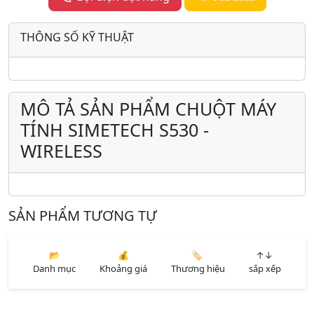
THÔNG SỐ KỸ THUẬT
MÔ TẢ SẢN PHẨM CHUỘT MÁY
TÍNH SIMETECH S530 -
WIRELESS
SẢN PHẨM TƯƠNG TỰ
📂
💰
🏷️
↑↓
Danh mục
Khoảng giá
Thương hiệu
sắp xếp