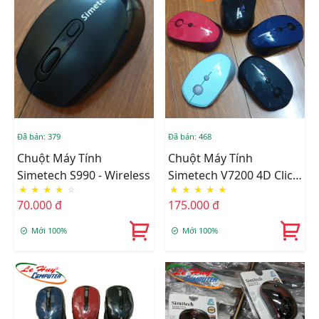
Đã bán: 379
Đã bán: 468
Chuột Máy Tính
Chuột Máy Tính
Simetech S990 - Wireless
Simetech V7200 4D Click
★
★
★
★
☆
★
★
★
★
★
Silent Pin Sạc Có Công
70.000 đ
175.000 đ
Tắc On/off
Mới 100%
Mới 100%