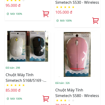
★
★
★
★
☆
Simetech S530 - Wireless
95.000 đ
★
★
★
★
★
105.000 đ
Mới 100%
Mới 100%
Đã bán: 298
Chuột Máy Tính
Simetech S168/S169 -
Đã bán: 326
★
★
★
★
★
Wireless
Chuột Máy Tính
85.000 đ
Simetech S580 - Wireless
Mới 100%
★
★
★
☆
☆