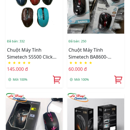
Đã bán: 332
Đã bán: 250
Chuột Máy Tính
Chuột Máy Tính
Simetech S5500 Click
Simetech BA8600-
★
★
★
★
★
★
★
★
★
★
Silent 6D
Wireless
145.000 đ
60.000 đ
Mới 100%
Mới 100%