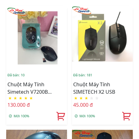
Đã bán: 10
Đã bán: 181
Chuột Máy Tính
Chuột Máy Tính
Simetech V7200B
SIMETECH X2 USB
★
★
★
★
★
★
★
★
☆
☆
Bluetooth 3.0- 5.0 +
130.000 đ
45.000 đ
Wireless Đa Năng(
Mouse 6 Nút+ Croll Kim
Mới 100%
Mới 100%
Loại+ Click Silent)