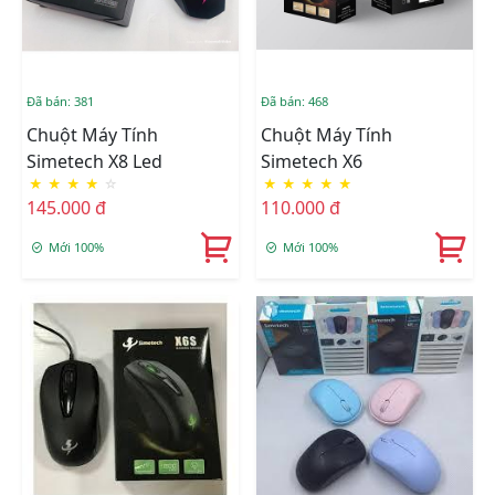
Đã bán: 381
Đã bán: 468
Chuột Máy Tính
Chuột Máy Tính
Simetech X8 Led
Simetech X6
★
★
★
★
☆
★
★
★
★
★
145.000 đ
110.000 đ
Mới 100%
Mới 100%