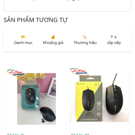
SẢN PHẨM TƯƠNG TỰ
📂
💰
🏷️
↑↓
Danh mục
Khoảng giá
Thương hiệu
sắp xếp
Đã bán: 10
Đã bán: 181