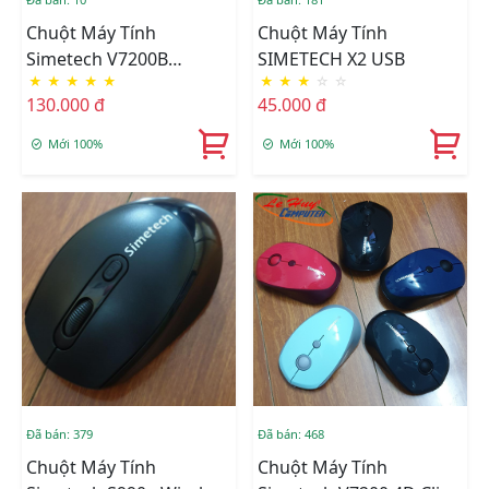
Chuột Máy Tính
Chuột Máy Tính
Simetech V7200B
SIMETECH X2 USB
★
★
★
★
★
★
★
★
☆
☆
Bluetooth 3.0- 5.0 +
130.000 đ
45.000 đ
Wireless Đa Năng(
Mouse 6 Nút+ Croll Kim
Mới 100%
Mới 100%
Loại+ Click Silent)
Đã bán: 379
Đã bán: 468
Chuột Máy Tính
Chuột Máy Tính