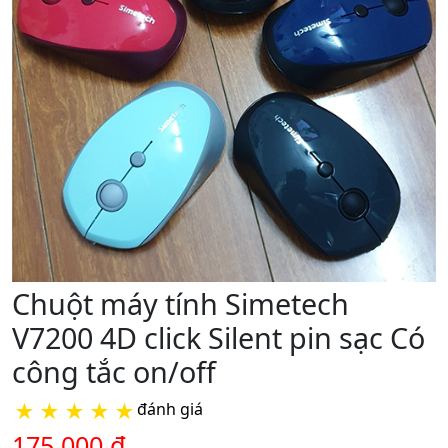
Chuột máy tính Simetech
V7200 4D click Silent pin sạc Có
công tắc on/off
★
★
★
★
★
đánh giá
175.000 đ