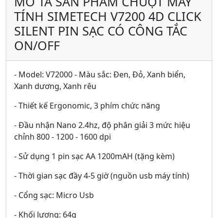
MÔ TẢ SẢN PHẨM CHUỘT MÁY
TÍNH SIMETECH V7200 4D CLICK
SILENT PIN SẠC CÓ CÔNG TẮC
ON/OFF
- Model: V72000 - Màu sắc: Đen, Đỏ, Xanh biển,
Xanh dương, Xanh rêu
- Thiết kế Ergonomic, 3 phím chức năng
- Đầu nhận Nano 2.4hz, độ phân giải 3 mức hiệu
chỉnh 800 - 1200 - 1600 dpi
- Sử dụng 1 pin sạc AA 1200mAH (tặng kèm)
- Thời gian sạc đầy 4-5 giờ (nguồn usb máy tính)
- Cổng sạc: Micro Usb
- Khối lượng: 64g