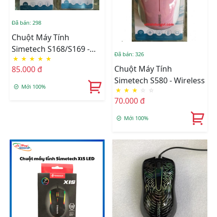
Đã bán: 298
Chuột Máy Tính
Simetech S168/S169 -
Đã bán: 326
★
★
★
★
★
Wireless
Chuột Máy Tính
85.000 đ
Simetech S580 - Wireless
Mới 100%
★
★
★
☆
☆
70.000 đ
Mới 100%