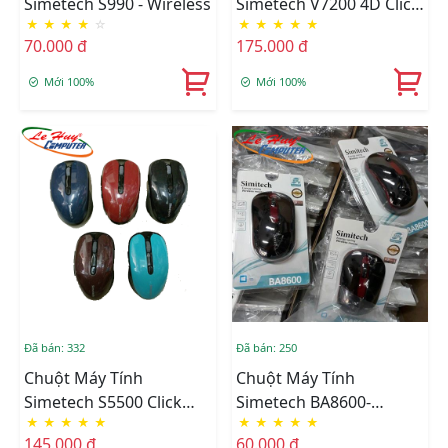
Simetech S990 - Wireless
Simetech V7200 4D Click
★
★
★
★
☆
★
★
★
★
★
Silent Pin Sạc Có Công
70.000 đ
175.000 đ
Tắc On/off
Mới 100%
Mới 100%
Đã bán: 332
Đã bán: 250
Chuột Máy Tính
Chuột Máy Tính
Simetech S5500 Click
Simetech BA8600-
★
★
★
★
★
★
★
★
★
★
Silent 6D
Wireless
145.000 đ
60.000 đ