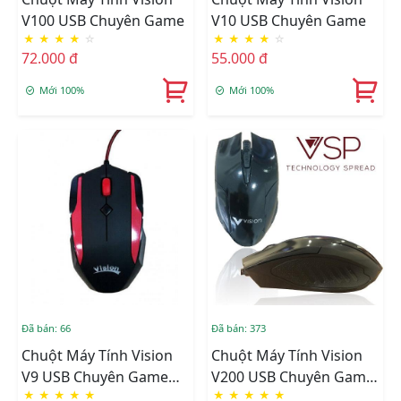
V100 USB Chuyên Game
V10 USB Chuyên Game
★
★
★
★
☆
★
★
★
★
☆
72.000 đ
55.000 đ
Mới 100%
Mới 100%
Đã bán: 66
Đã bán: 373
Chuột Máy Tính Vision
Chuột Máy Tính Vision
V9 USB Chuyên Game
V200 USB Chuyên Game
★
★
★
★
★
★
★
★
★
★
(CH)
(CH)