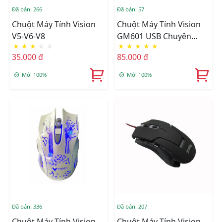
Đã bán: 266
Đã bán: 57
Chuột Máy Tính Vision
Chuột Máy Tính Vision
V5-V6-V8
GM601 USB Chuyên
★
★
★
☆
☆
★
★
★
★
★
Game (CH)
35.000 đ
85.000 đ
Mới 100%
Mới 100%
Đã bán: 336
Đã bán: 207
Chuột Máy Tính Vision
Chuột Máy Tính Vision