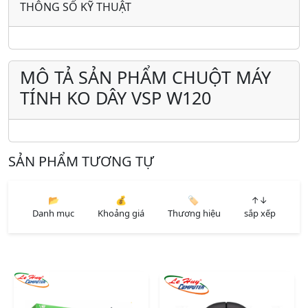
THÔNG SỐ KỸ THUẬT
MÔ TẢ SẢN PHẨM CHUỘT MÁY
TÍNH KO DÂY VSP W120
SẢN PHẨM TƯƠNG TỰ
📂
💰
🏷️
↑↓
Danh mục
Khoảng giá
Thương hiệu
sắp xếp