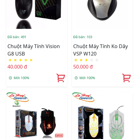
Đã bán: 491
Đã bán: 103
Chuột Máy Tính Vision
Chuột Máy Tính Ko Dây
G8 USB
VSP W120
★
★
★
★
★
★
★
★
☆
☆
40.000 đ
50.000 đ
Mới 100%
Mới 100%