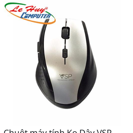
Chuột máy tính Ko Dây VSP