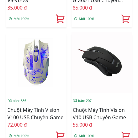
V5-V6-V8
GM601 USB Chuyên
35.000 đ
Game (CH)
85.000 đ
Mới 100%
Mới 100%
Đã bán: 336
Đã bán: 207
Chuột Máy Tính Vision
Chuột Máy Tính Vision
V100 USB Chuyên Game
V10 USB Chuyên Game
72.000 đ
55.000 đ
Mới 100%
Mới 100%