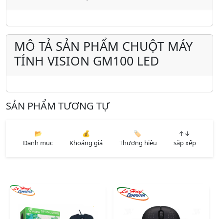
MÔ TẢ SẢN PHẨM CHUỘT MÁY
TÍNH VISION GM100 LED
SẢN PHẨM TƯƠNG TỰ
📂
💰
🏷️
↑↓
Danh mục
Khoảng giá
Thương hiệu
sắp xếp