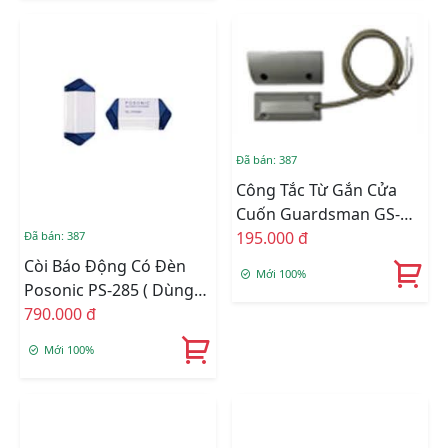
Đã bán: 387
Công Tắc Từ Gắn Cửa
Cuốn Guardsman GS-
903
195.000 đ
Đã bán: 387
Còi Báo Động Có Đèn
Mới 100%
Posonic PS-285 ( Dùng
Kết Nối Với Tủ Điều
790.000 đ
Khiển )
Mới 100%