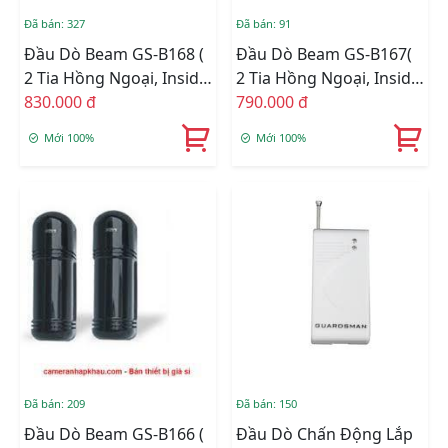
Đã bán: 327
Đã bán: 91
Đầu Dò Beam GS-B168 (
Đầu Dò Beam GS-B167(
2 Tia Hồng Ngoại, Inside
2 Tia Hồng Ngoại, Inside
150m, Outside 70m )
830.000 đ
100m, Outside 50m )
790.000 đ
Mới 100%
Mới 100%
Đã bán: 209
Đã bán: 150
Đầu Dò Beam GS-B166 (
Đầu Dò Chấn Động Lắp