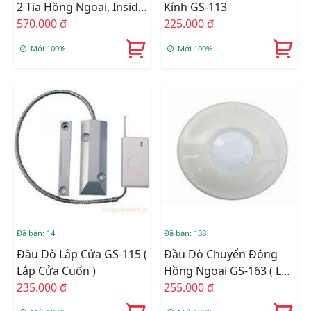
2 Tia Hồng Ngoại, Inside
Kính GS-113
50m, Outside 30m )
570.000 đ
225.000 đ
Mới 100%
Mới 100%
Đã bán: 138
Đã bán: 14
Đầu Dò Chuyển Động
Đầu Dò Lắp Cửa GS-115 (
Hồng Ngoại GS-163 ( Lắp
Lắp Cửa Cuốn )
Trần )
255.000 đ
235.000 đ