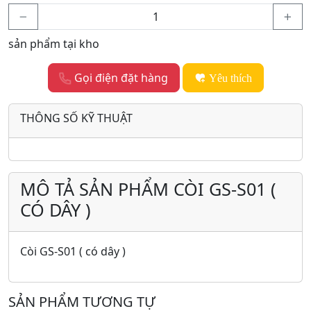
sản phẩm tại kho
Gọi điện đặt hàng
Yêu thích
THÔNG SỐ KỸ THUẬT
MÔ TẢ SẢN PHẨM CÒI GS-S01 (
CÓ DÂY )
Còi GS-S01 ( có dây )
SẢN PHẨM TƯƠNG TỰ