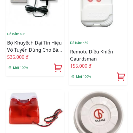
Đã bán: 498
Bộ Khuyếch Đại Tín Hiệu
Đã bán: 489
Vô Tuyến Dùng Cho Báo
Remote Điều Khiển
Trộm
535.000 đ
Gaurdsman
155.000 đ
Mới 100%
Mới 100%