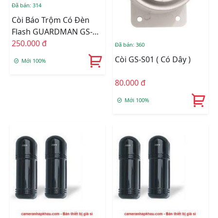
Đã bán: 314
Còi Báo Trộm Có Đèn
Flash GUARDMAN GS-
S02 (có Dây)
250.000 đ
Đã bán: 360
Còi GS-S01 ( Có Dây )
Mới 100%
80.000 đ
Mới 100%