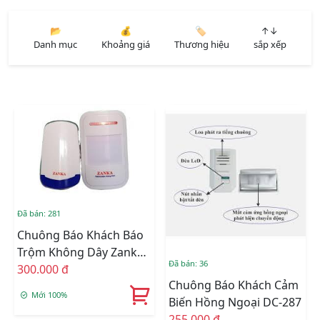
📂
💰
🏷️
↑↓
Danh mục
Khoảng giá
Thương hiệu
sắp xếp
Đã bán: 281
Chuông Báo Khách Báo
Trộm Không Dây Zanka
Đã bán: 36
TP-719 ( Hàng Chính
300.000 đ
Chuông Báo Khách Cảm
Hãng )
Mới 100%
Biến Hồng Ngoại DC-287
255.000 đ