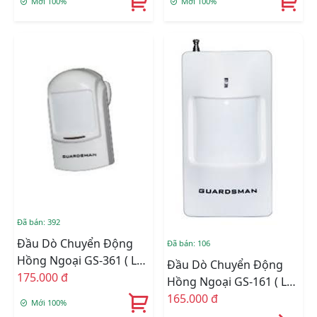
Mới 100%
Mới 100%
Đã bán: 392
Đầu Dò Chuyển Động
Đã bán: 106
Hồng Ngoại GS-361 ( Lắp
Đầu Dò Chuyển Động
Tường )
175.000 đ
Hồng Ngoại GS-161 ( Lắp
Tường )
165.000 đ
Mới 100%