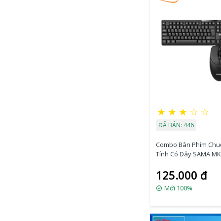
★
★
★
☆
☆
ĐÃ BÁN: 446
Combo Bàn Phím Chu
Tính Có Dây SAMA M
125.000 đ
Mới 100%