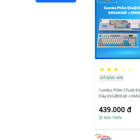
★
★
★
☆
☆
ĐÃ BÁN: 446
Combo Phím Chuột Em
Dây EKG803G
439.000 đ
Mới 100%