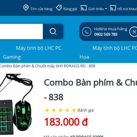
Tìm cửa hàng
Bảng giá
Giới thiệu
Hỗ trợ khác
Hotline mua hàng
0902 569 783
Máy tính bộ LHC PC
Máy tính bộ LHC P
Gaming
Họa
Combo Bàn phím & Chuột máy tính RDRAGS RD - 838
Combo Bàn phím & Ch
- 838
★
★
★
★
★
đánh giá
183.000 đ