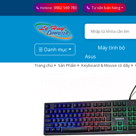
0902 569 783
Tư vấn bán hàng
Hotline:
Máy tính bộ
☰ Danh mục
Asus
Trang chủ
Sản Phẩm
Keyboard & Mouse có dây