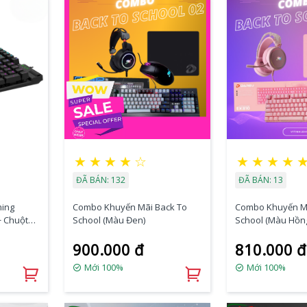
★
★
★
★
☆
★
★
★
★
ĐÃ BÁN: 132
ĐÃ BÁN: 13
ing
Combo Khuyến Mãi Back To
Combo Khuyến Mã
+ Chuột
School (Màu Đen)
School (Màu Hồn
M
900.000 đ
810.000 đ
Mới 100%
Mới 100%