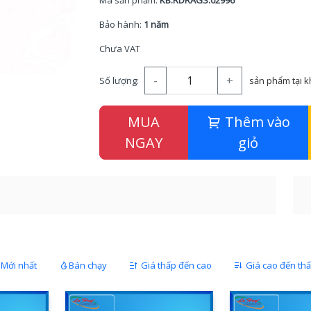
Mã sản phẩm:
KB.RDRAGS.02996
Bảo hành:
1 năm
Chưa VAT
-
+
Số lượng:
sản phẩm tại 
MUA
Thêm vào
NGAY
giỏ
Mới nhất
Bán chạy
Giá thấp đến cao
Giá cao đến th