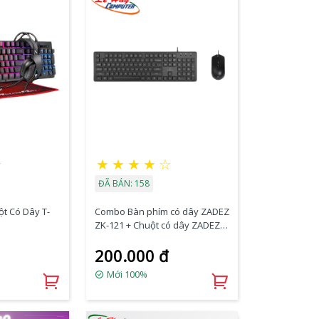
★
★
★
★
★
☆
ĐÃ BÁN: 158
t Có Dây T-
Combo Bàn phím có dây ZADEZ
ZK-121 + Chuột có dây ZADEZ
M-121 | Tặng Lót chuột Zadez
200.000 đ
MP-220V
Mới 100%