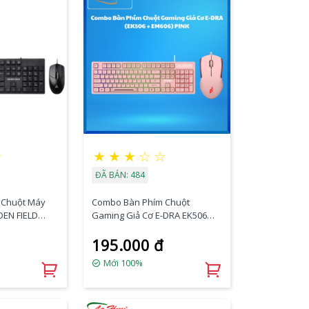
★
★
★
★
☆
☆
ĐÃ BÁN: 484
 Chuột Máy
Combo Bàn Phím Chuột
DEN FIELD
Gaming Giả Cơ E-DRA EK506
Led Rainbow Pink
195.000 đ
Mới 100%