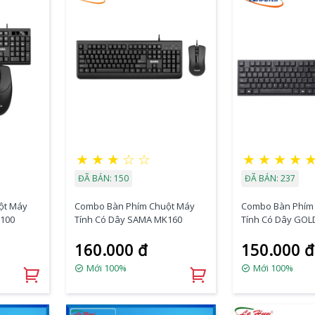
★
★
★
☆
☆
★
★
★
★
ĐÃ BÁN: 150
ĐÃ BÁN: 237
ột Máy
Combo Bàn Phím Chuột Máy
Combo Bàn Phím
K100
Tính Có Dây SAMA MK160
Tính Có Dây GOL
KM038 PRO
160.000 đ
150.000 đ
Mới 100%
Mới 100%