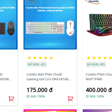
★
★
★
★
★
★
★
★
★
ĐÃ BÁN: 422
ĐÃ BÁN: 455
ột
Combo Bàn Phím Chuột
Combo Phím Chuộ
 EK506
Gaming Giả Cơ E-DRA EK506
Wolf TF400
Led Rainbow White
175.000 đ
400.000 đ
Mới 100%
Mới 100%