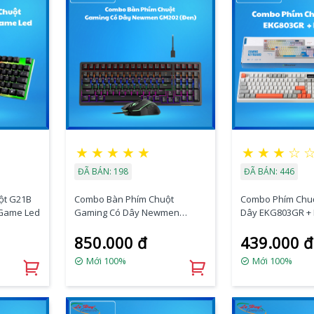
★
★
★
★
★
★
★
★
☆
ĐÃ BÁN: 198
ĐÃ BÁN: 446
ột G21B
Combo Bàn Phím Chuột
Combo Phím Chuộ
 Game Led
Gaming Có Dây Newmen
Dây
GM202 (Đen)
850.000 đ
439.000 đ
Mới 100%
Mới 100%