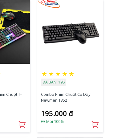
☆
★
★
★
★
★
ĐÃ BÁN: 198
ím Chuột T-
Combo Phím Chuột Có Dây
Newmen T352
195.000 đ
Mới 100%