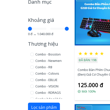
Danh mục
Khoảng giá
0
đ →
1.040.000
đ
Thương hiệu
★
★
★
★
★
Combo - Bosston
ĐÃ BÁN: 198
Combo - Newmen
Combo - R8
Combo Bàn Phím Chu
Combo - Colovis
(Đen) Giả Cơ Chuyên
Combo - EBLUE
125.000 đ
Combo - VISION
Mới 100%
Combo - RDRAGS
Combo hãng khác
Lọc sản phẩm