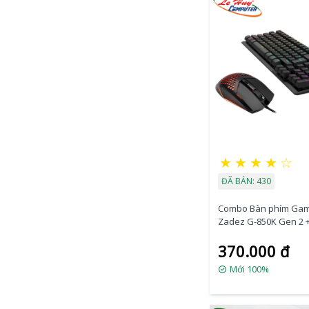
★
★
★
★
☆
ĐÃ BÁN: 430
Combo Bàn phím Gam
Zadez G-850K Gen 2 
Gaming Zadez G-151
370.000 đ
Mới 100%