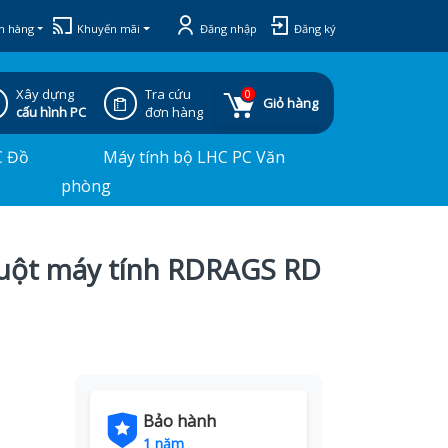
h hàng
Khuyến mãi
Đăng nhập
Đăng ký
Xây dựng
Tra cứu
0
Giỏ hàng
cấu hình PC
đơn hàng
C Đồ
Máy tính bộ LHC PC Văn
phòng
uột máy tính RDRAGS RD
Bảo hành
1 năm