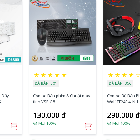
★
★
★
★
★
★
★
★
★
ĐÃ BÁN: 501
ĐÃ BÁN: 366
ó Dây
Combo Bàn phím & Chuột máy
Combo Bộ Bàn Ph
G
tính VSP G8
Wolf TF240 4 IN 1
130.000 đ
290.000 đ
Mới 100%
Mới 100%