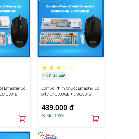
☆
★
★
★
☆
☆
ĐÃ BÁN: 446
t Emaster Có
Combo Phím Chuột Emaster Có
 EKG803GR + EMG801B
Dây EKG803GB + EMG801B
439.000 đ
Mới 100%