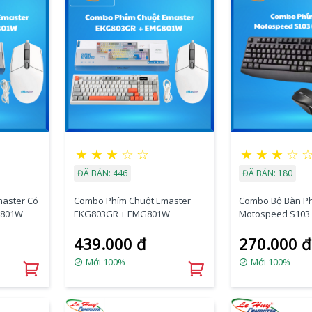
★
★
★
☆
☆
★
★
★
☆
ĐÃ BÁN: 446
ĐÃ BÁN: 180
aster Có
Combo Phím Chuột Emaster
Combo Bộ Bàn Ph
B + EMG801W
EKG803GR + EMG801W
Motospeed S103 (
439.000 đ
270.000 đ
Mới 100%
Mới 100%