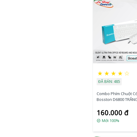
★
★
★
★
☆
ĐÃ BÁN: 485
Combo Phím Chuột C
Bosston D6800 TRẮN
160.000 đ
Mới 100%