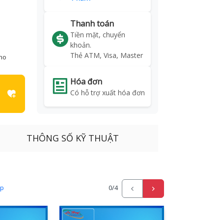
Thanh toán
Tiền mặt, chuyển
khoản.
Thẻ ATM, Visa, Master
kho
Hóa đơn
Có hỗ trợ xuất hóa đơn
THÔNG SỐ KỸ THUẬT
ấp
0
/4