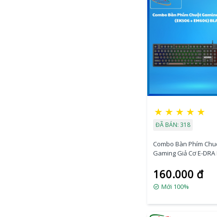
★
★
★
★
★
ĐÃ BÁN: 318
Combo Bàn Phím Chu
Gaming Giả Cơ E-DRA
Led Rainbow Black
160.000 đ
Mới 100%