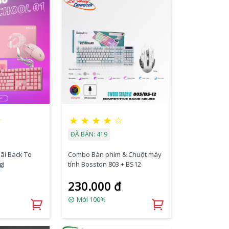
★
★
★
★
★
☆
ĐÃ BÁN: 419
i Back To
Combo Bàn phím & Chuột máy
g)
tính Bosston 803 + BS12
230.000 đ
Mới 100%