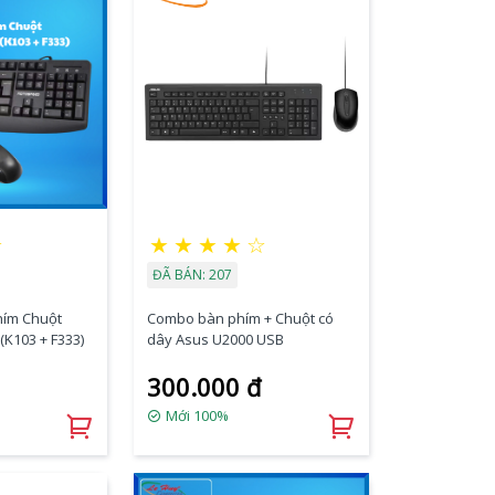
☆
★
★
★
★
☆
ĐÃ BÁN: 207
ím Chuột
Combo bàn phím + Chuột có
K103 + F333)
dây Asus U2000 USB
300.000 đ
Mới 100%