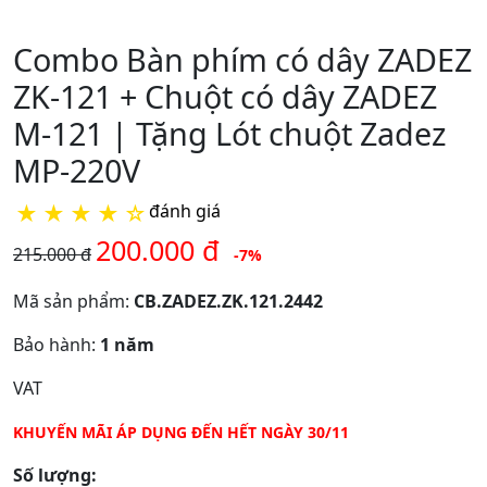
Combo Bàn phím có dây ZADEZ
ZK-121 + Chuột có dây ZADEZ
M-121 | Tặng Lót chuột Zadez
MP-220V
★
★
★
★
☆
đánh giá
200.000 đ
215.000 đ
-7%
Mã sản phẩm:
CB.ZADEZ.ZK.121.2442
Bảo hành:
1 năm
VAT
KHUYẾN MÃI ÁP DỤNG ĐẾN HẾT NGÀY 30/11
Số lượng: