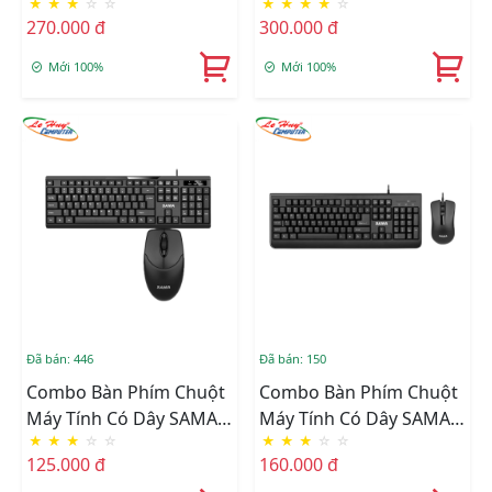
★
★
★
☆
☆
★
★
★
★
☆
(K103 + F333)
U2000 USB
270.000 đ
300.000 đ
Mới 100%
Mới 100%
Đã bán: 446
Đã bán: 150
Combo Bàn Phím Chuột
Combo Bàn Phím Chuột
Máy Tính Có Dây SAMA
Máy Tính Có Dây SAMA
★
★
★
☆
☆
★
★
★
☆
☆
MK100
MK160
125.000 đ
160.000 đ