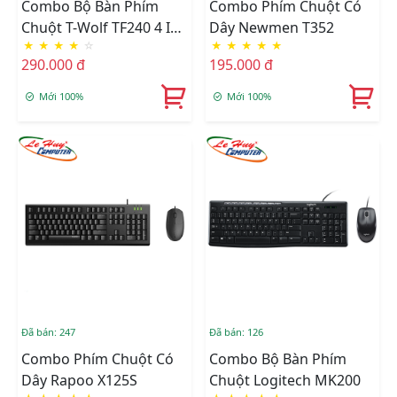
Combo Bộ Bàn Phím
Combo Phím Chuột Có
Chuột T-Wolf TF240 4 IN
Dây Newmen T352
★
★
★
★
☆
★
★
★
★
★
1
290.000 đ
195.000 đ
Mới 100%
Mới 100%
Đã bán: 247
Đã bán: 126
Combo Phím Chuột Có
Combo Bộ Bàn Phím
Dây Rapoo X125S
Chuột Logitech MK200