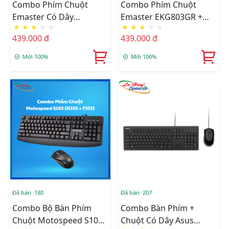
Combo Phím Chuột
Combo Phím Chuột
Emaster Có Dây
Emaster EKG803GR +
★
★
★
☆
☆
★
★
★
☆
☆
EKG803GB + EMG801W
EMG801W
439.000 đ
439.000 đ
Mới 100%
Mới 100%
Đã bán: 180
Đã bán: 207
Combo Bộ Bàn Phím
Combo Bàn Phím +
Chuột Motospeed S103
Chuột Có Dây Asus