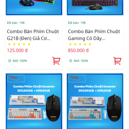
Đã bán: 198
Đã bán: 198
Combo Bàn Phím Chuột
Combo Bàn Phím Chuột
G21B (Đen) Giả Cơ
Gaming Có Dây
★
★
★
★
★
★
★
★
★
★
Chuyên Game Led
Newmen GM202 (Đen)
125.000 đ
850.000 đ
Mới 100%
Mới 100%