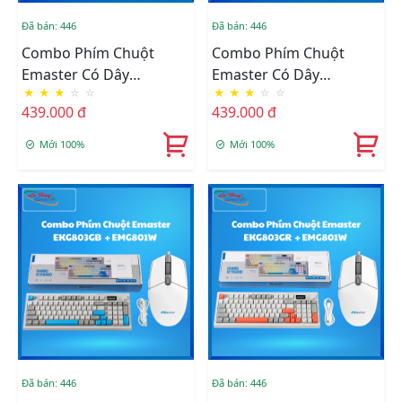
Đã bán: 446
Đã bán: 446
Combo Phím Chuột
Combo Phím Chuột
Emaster Có Dây
Emaster Có Dây
★
★
★
☆
☆
★
★
★
☆
☆
EKG803GR + EMG801B
EKG803GB + EMG801B
439.000 đ
439.000 đ
Mới 100%
Mới 100%
Đã bán: 446
Đã bán: 446