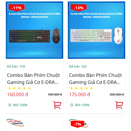
-11%
-13%
Đã bán: 318
Đã bán: 422
Combo Bàn Phím Chuột
Combo Bàn Phím Chuột
Gaming Giả Cơ E-DRA
Gaming Giả Cơ E-DRA
★
★
★
★
★
★
★
★
★
★
EK506 Led Rainbow
EK506 Led Rainbow
160.000 đ
175.000 đ
180.000 đ
200.000 đ
Black
White
Mới 100%
Mới 100%
-7%