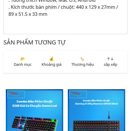
. Tuơng thích Window, Mac OS, Android
. Kích thước bàn phím / chuột: 440 x 129 x 27mm /
89 x 51.5 x 33 mm
SẢN PHẨM TƯƠNG TỰ
📂
💰
🏷️
↑↓
Danh mục
Khoảng giá
Thương hiệu
sắp xếp