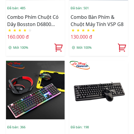
Đã bán: 485
Đã bán: 501
Combo Phím Chuột Có
Combo Bàn Phím &
Dây Bosston D6800
Chuột Máy Tính VSP G8
★
★
★
★
☆
★
★
★
★
★
TRẮNG
160.000 đ
130.000 đ
Mới 100%
Mới 100%
Đã bán: 366
Đã bán: 198