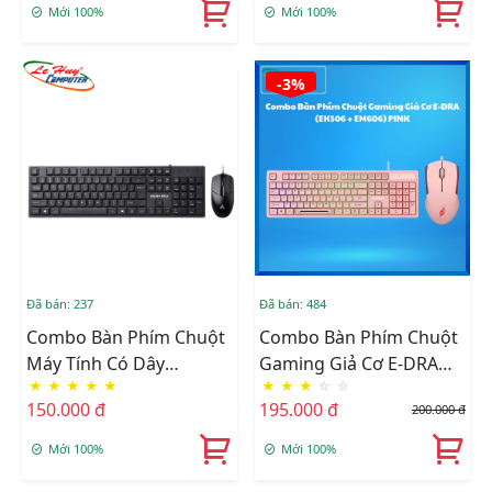
Mới 100%
Mới 100%
-3%
Đã bán: 237
Đã bán: 484
Combo Bàn Phím Chuột
Combo Bàn Phím Chuột
Máy Tính Có Dây
Gaming Giả Cơ E-DRA
★
★
★
★
★
★
★
★
☆
☆
GOLDEN FIELD KM038
EK506 Led Rainbow Pink
150.000 đ
195.000 đ
200.000 đ
PRO
Mới 100%
Mới 100%