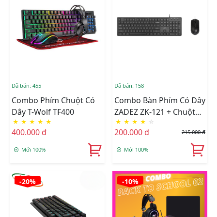
Đã bán: 455
Đã bán: 158
Combo Phím Chuột Có
Combo Bàn Phím Có Dây
Dây T-Wolf TF400
ZADEZ ZK-121 + Chuột
★
★
★
★
★
★
★
★
★
☆
Có Dây ZADEZ M-121 |
400.000 đ
200.000 đ
215.000 đ
Tặng Lót Chuột Zadez
MP-220V
Mới 100%
Mới 100%
-20%
-10%