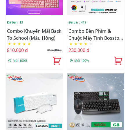
Đã bán: 13
Đã bán: 419
Combo Khuyến Mãi Back
Combo Bàn Phím &
To School (Màu Hồng)
Chuột Máy Tính Bosston
★
★
★
★
★
★
★
★
★
☆
803 + BS12
810.000 đ
230.000 đ
910.000 đ
Mới 100%
Mới 100%