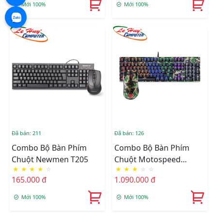
Mới 100%
Mới 100%
Đã bán: 211
Đã bán: 126
Combo Bộ Bàn Phím
Combo Bộ Bàn Phím
Chuột Newmen T205
Chuột Motospeed
★
★
★
★
☆
★
★
★
☆
☆
GS700 CAMO GREEN
165.000 đ
1.090.000 đ
RGB
Mới 100%
Mới 100%