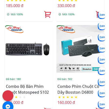
★
★
★
★
★
★
★
★
★
★
185.000 đ
330.000 đ
Mới 100%
Mới 100%
Đã bán: 180
Đã bán: 502
Combo Bộ Bàn Phím
Combo Phím Chuột Có
Chuột Motospeed S102
Dây Bosston D6800
★
★
★
☆
☆
★
★
★
★
★
185.000 đ
160.000 đ