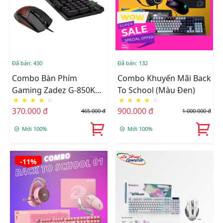
Đã bán: 430
Đã bán: 132
Combo Bàn Phím
Combo Khuyến Mãi Back
Gaming Zadez G-850K
To School (Màu Đen)
★
★
★
★
☆
★
★
★
★
☆
Gen 2 + Chuột Gaming
370.000 đ
900.000 đ
465.000 đ
1.000.000 đ
Zadez G-151M
Mới 100%
Mới 100%
-11%