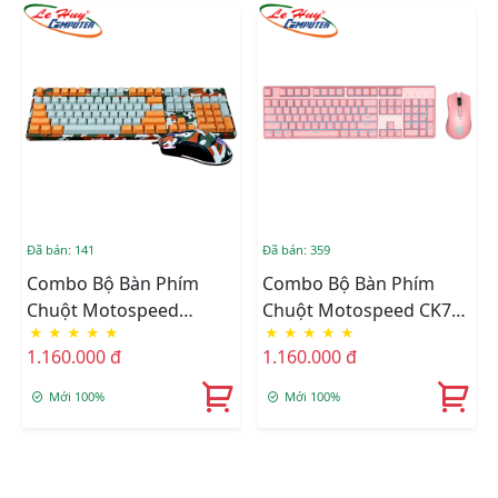
Đã bán: 141
Đã bán: 359
Combo Bộ Bàn Phím
Combo Bộ Bàn Phím
Chuột Motospeed
Chuột Motospeed CK700
★
★
★
★
★
★
★
★
★
★
GS700 CAMO ORANGE
Pink
1.160.000 đ
1.160.000 đ
RGB
Mới 100%
Mới 100%