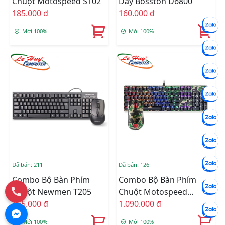
Chuột Motospeed S102
Dây Bosston D6800
185.000 đ
160.000 đ
Mới 100%
Mới 100%
Đã bán: 211
Đã bán: 126
Combo Bộ Bàn Phím
Combo Bộ Bàn Phím
Chuột Newmen T205
Chuột Motospeed
165.000 đ
GS700 CAMO GREEN
1.090.000 đ
RGB
Mới 100%
Mới 100%