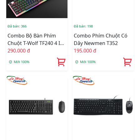
Đã bán: 366
Đã bán: 198
Combo Bộ Bàn Phím
Combo Phím Chuột Có
Chuột T-Wolf TF240 4 IN
Dây Newmen T352
1
290.000 đ
195.000 đ
Mới 100%
Mới 100%