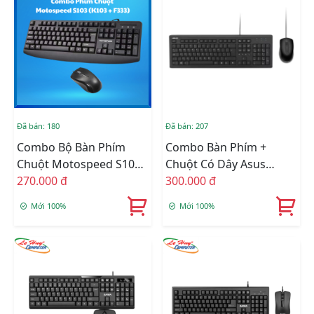
Đã bán: 180
Đã bán: 207
Combo Bộ Bàn Phím
Combo Bàn Phím +
Chuột Motospeed S103
Chuột Có Dây Asus
(K103 + F333)
270.000 đ
U2000 USB
300.000 đ
Mới 100%
Mới 100%