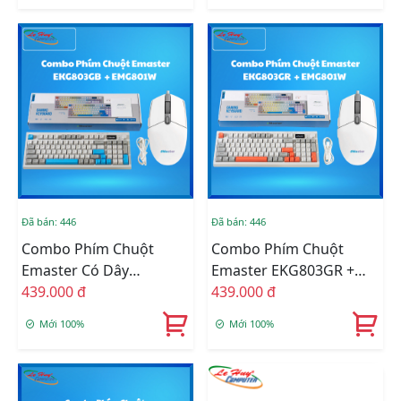
Đã bán: 446
Đã bán: 446
Combo Phím Chuột
Combo Phím Chuột
Emaster Có Dây
Emaster EKG803GR +
439.000 đ
EKG803GB + EMG801W
EMG801W
439.000 đ
Mới 100%
Mới 100%