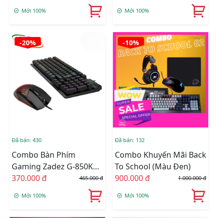
Tặng Lót Chuột Zadez
Mới 100%
Mới 100%
MP-220V
-20%
-10%
Đã bán: 430
Đã bán: 132
Combo Bàn Phím
Combo Khuyến Mãi Back
Gaming Zadez G-850K
To School (Màu Đen)
Gen 2 + Chuột Gaming
370.000 đ
900.000 đ
465.000 đ
1.000.000 đ
Zadez G-151M
Mới 100%
Mới 100%