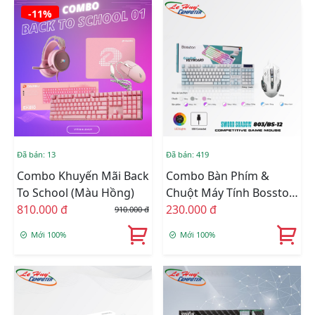
-11%
Đã bán: 13
Đã bán: 419
Combo Khuyến Mãi Back
Combo Bàn Phím &
To School (Màu Hồng)
Chuột Máy Tính Bosston
810.000 đ
803 + BS12
230.000 đ
910.000 đ
Mới 100%
Mới 100%