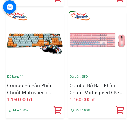
Đã bán: 141
Đã bán: 359
Combo Bộ Bàn Phím
Combo Bộ Bàn Phím
Chuột Motospeed
Chuột Motospeed CK700
GS700 CAMO ORANGE
1.160.000 đ
Pink
1.160.000 đ
RGB
Mới 100%
Mới 100%