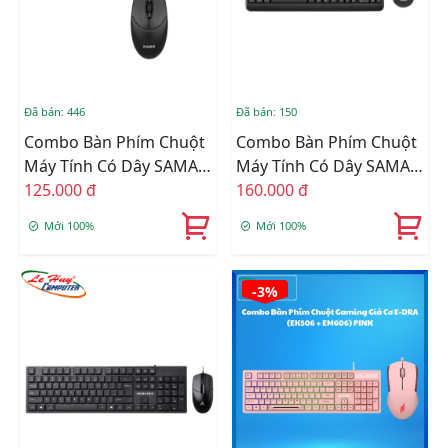
Đã bán: 446
Đã bán: 150
Combo Bàn Phím Chuột
Combo Bàn Phím Chuột
Máy Tính Có Dây SAMA
Máy Tính Có Dây SAMA
MK100
125.000 đ
MK160
160.000 đ
Mới 100%
Mới 100%
-3%