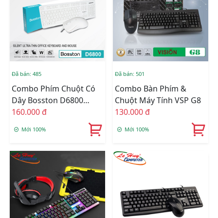
Đã bán: 485
Đã bán: 501
Combo Phím Chuột Có
Combo Bàn Phím &
Dây Bosston D6800
Chuột Máy Tính VSP G8
TRẮNG
160.000 đ
130.000 đ
Mới 100%
Mới 100%