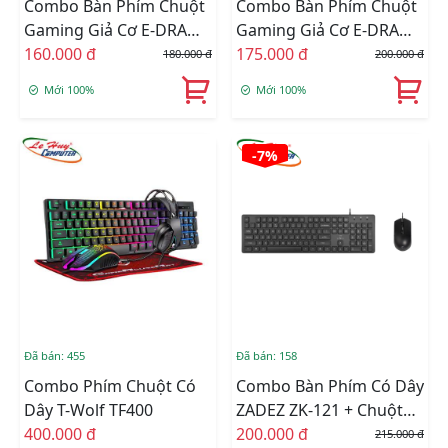
Combo Bàn Phím Chuột
Combo Bàn Phím Chuột
Gaming Giả Cơ E-DRA
Gaming Giả Cơ E-DRA
EK506 Led Rainbow
160.000 đ
EK506 Led Rainbow
175.000 đ
180.000 đ
200.000 đ
Black
White
Mới 100%
Mới 100%
-7%
Đã bán: 455
Đã bán: 158
Combo Phím Chuột Có
Combo Bàn Phím Có Dây
Dây T-Wolf TF400
ZADEZ ZK-121 + Chuột
400.000 đ
Có Dây ZADEZ M-121 |
200.000 đ
215.000 đ