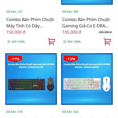
Đã bán: 237
Đã bán: 484
Combo Bàn Phím Chuột
Combo Bàn Phím Chuột
Máy Tính Có Dây
Gaming Giả Cơ E-DRA
GOLDEN FIELD KM038
150.000 đ
EK506 Led Rainbow Pink
195.000 đ
200.000 đ
PRO
Mới 100%
Mới 100%
-11%
-13%
Đã bán: 318
Đã bán: 422