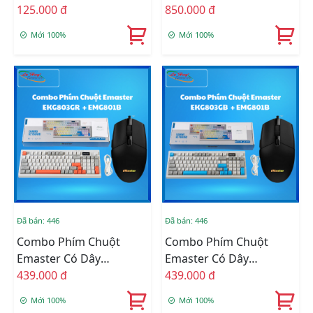
Chuyên Game Led
125.000 đ
Newmen GM202 (Đen)
850.000 đ
Mới 100%
Mới 100%
Đã bán: 446
Đã bán: 446
Combo Phím Chuột
Combo Phím Chuột
Emaster Có Dây
Emaster Có Dây
439.000 đ
EKG803GR + EMG801B
439.000 đ
EKG803GB + EMG801B
Mới 100%
Mới 100%