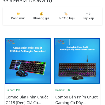
SẢN PHẨM TƯƠNG TỰ
📂
💰
🏷️
↑↓
Danh mục
Khoảng giá
Thương hiệu
sắp xếp
Đã bán: 198
Đã bán: 198
Combo Bàn Phím Chuột
Combo Bàn Phím Chuột
G21B (Đen) Giả Cơ
Gaming Có Dây