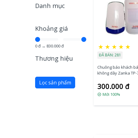
Danh mục
Khoảng giá
★
★
★
★
★
0
đ →
830.000
đ
ĐÃ BÁN: 281
Thương hiệu
Chuông báo khách bá
không dây Zanka TP-7
Hàng Chính Hãng )
Lọc sản phẩm
300.000 đ
Mới 100%