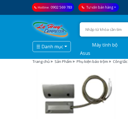
0902 569 783
Tư vấn bán hàng
Hotline:
Máy tính bộ
☰ Danh mục
Asus
Trang chủ
Sản Phẩm
Phụ kiện báo trộm
Công tắ