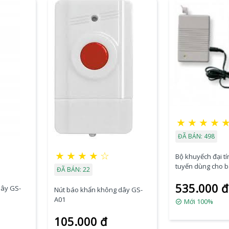
★
★
★
★
ĐÃ BÁN: 498
★
★
★
★
☆
Bộ khuyếch đại tí
tuyến dùng cho 
ĐÃ BÁN: 22
535.000 đ
dây GS-
Nút báo khẩn không dây GS-
A01
Mới 100%
105.000 đ