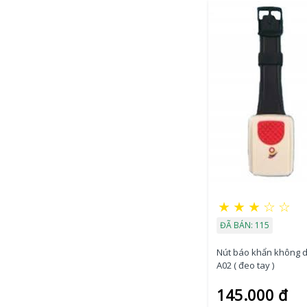
★
★
★
☆
☆
ĐÃ BÁN: 115
Nút báo khẩn không 
A02 ( đeo tay )
145.000 đ