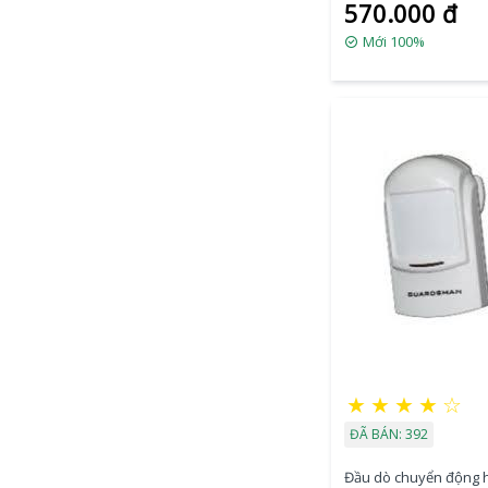
570.000 đ
Mới 100%
★
★
★
★
☆
ĐÃ BÁN: 392
Đầu dò chuyển động 