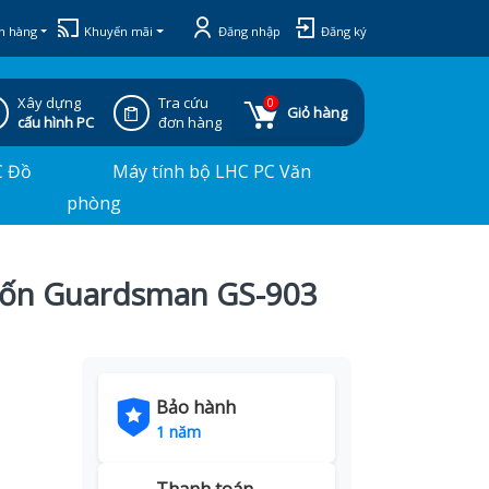
h hàng
Khuyến mãi
Đăng nhập
Đăng ký
Xây dựng
Tra cứu
0
Giỏ hàng
cấu hình PC
đơn hàng
C Đồ
Máy tính bộ LHC PC Văn
phòng
cuốn Guardsman GS-903
Bảo hành
1 năm