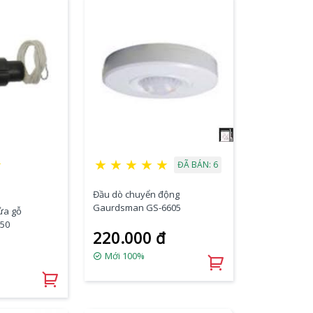
★
★
★
★
★
★
ĐÃ BÁN: 6
Đầu dò chuyển động
Gaurdsman GS-6605
cửa gỗ
50
220.000 đ
Mới 100%