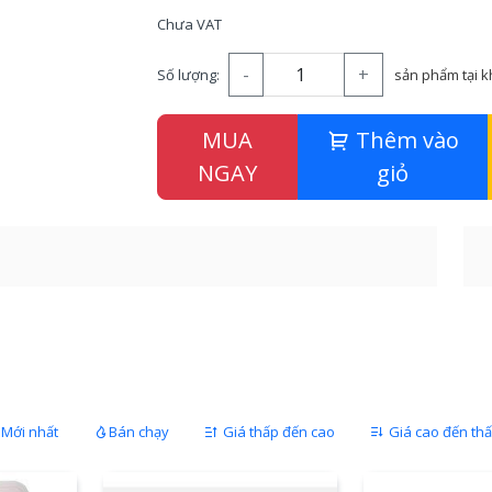
Chưa VAT
-
+
Số lượng:
sản phẩm tại 
MUA
Thêm vào
NGAY
giỏ
Mới nhất
Bán chạy
Giá thấp đến cao
Giá cao đến th