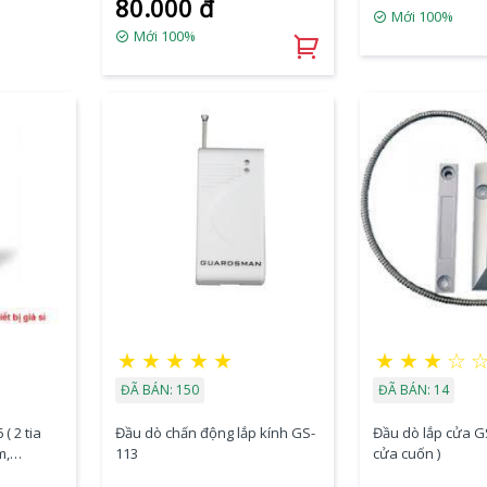
80.000 đ
Mới 100%
Mới 100%
★
★
★
★
★
★
★
★
☆
ĐÃ BÁN: 150
ĐÃ BÁN: 14
( 2 tia
Đầu dò chấn động lắp kính GS-
Đầu dò lắp cửa GS
m,
113
cửa cuốn )