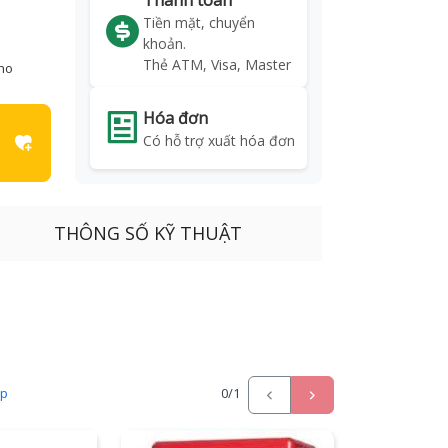
Thanh toán
Tiền mặt, chuyển
khoản.
Thẻ ATM, Visa, Master
kho
Hóa đơn
Có hỗ trợ xuất hóa đơn
THÔNG SỐ KỸ THUẬT
ấp
0
/1