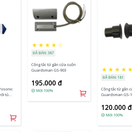
★
★
★
★
☆
ĐÃ BÁN: 387
Công tắc từ gắn cửa cuốn
★
★
★
★
Guardsman GS-903
ĐÃ BÁN: 181
195.000 đ
Posonic
Công tắc từ gắn 
Mới 100%
với tủ
Guardsman GS-1
120.000 đ
Mới 100%