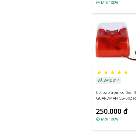
Mới 100%
★
★
★
★
★
ĐÃ BÁN: 314
Còi báo trộm có đèn f
GUARDMAN GS-S02 (c
250.000 đ
Mới 100%