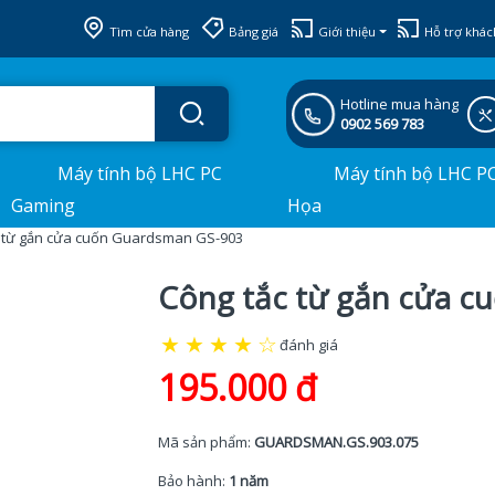
Tìm cửa hàng
Bảng giá
Giới thiệu
Hỗ trợ khác
Hotline mua hàng
0902 569 783
Máy tính bộ LHC PC
Máy tính bộ LHC P
Gaming
Họa
c từ gắn cửa cuốn Guardsman GS-903
Công tắc từ gắn cửa 
★
★
★
★
☆
đánh giá
195.000 đ
Mã sản phẩm:
GUARDSMAN.GS.903.075
Bảo hành:
1 năm