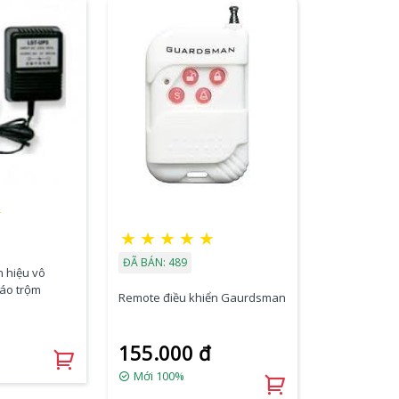
★
★
★
★
★
★
ĐÃ BÁN: 489
n hiệu vô
báo trộm
Remote điều khiển Gaurdsman
155.000 đ
Mới 100%