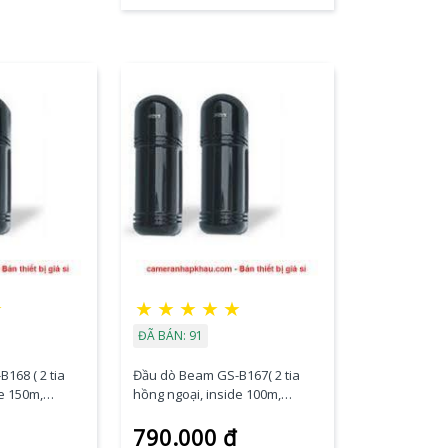
☆
★
★
★
★
★
ĐÃ BÁN: 91
168 ( 2 tia
Đầu dò Beam GS-B167( 2 tia
e 150m,
hồng ngoại, inside 100m,
outside 50m )
790.000 đ