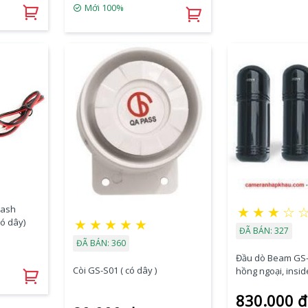
Mới 100%
lash
★
★
★
☆
★
★
★
★
★
ó dây)
ĐÃ BÁN: 327
ĐÃ BÁN: 360
Đầu dò Beam GS-B
Còi GS-S01 ( có dây )
hồng ngoại, insid
outside 70m )
830.000 đ