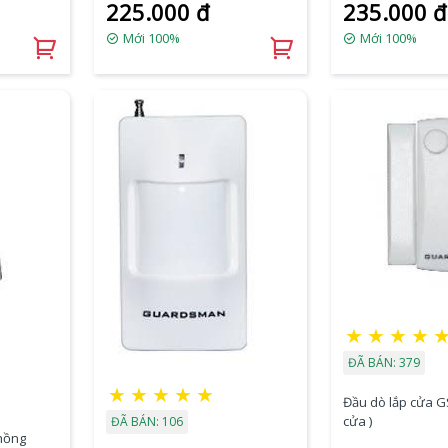
225.000 đ
235.000 đ
Mới 100%
Mới 100%
★
★
★
★
ĐÃ BÁN: 379
★
★
★
★
★
Đầu dò lắp cửa GS
cửa )
ĐÃ BÁN: 106
hồng