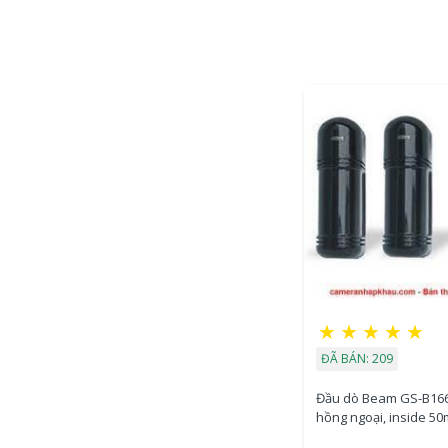
★
★
★
★
★
ĐÃ BÁN: 209
Đầu dò Beam GS-B166 
hồng ngoại, inside 50
outside 30m )