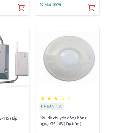
Mới 100%
★
★
★
☆
☆
☆
ĐÃ BÁN: 138
Đầu dò chuyển động hồng
-115 ( lắp
ngoại GS-163 ( lắp trần )