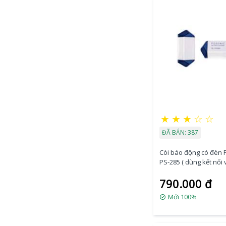
★
★
★
☆
☆
ĐÃ BÁN: 387
Còi báo động có đèn 
PS-285 ( dùng kết nối 
điều khiển )
790.000 đ
Mới 100%