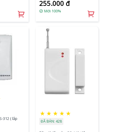
255.000 đ
Mới 100%
★
★
★
★
★
★
-312 ( lắp
ĐÃ BÁN: 428