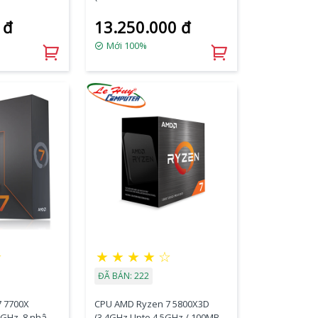
1404WOF
Base 4.7Ghz - Turbo 5.2Ghz -
 đ
13.250.000 đ
Cache 104MB)
Mới 100%
☆
★
★
★
★
☆
ĐÃ BÁN: 222
 7700X
CPU AMD Ryzen 7 5800X3D
4GHz, 8 nhân
(3.4GHz Upto 4.5GHz / 100MB /