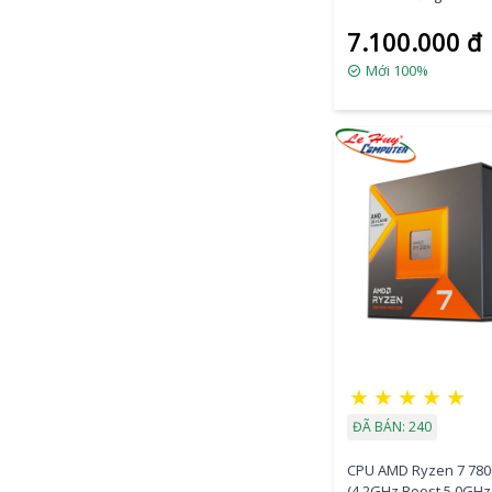
GHz - 16MB - AM5)
7.100.000 đ
Mới 100%
★
★
★
★
★
ĐÃ BÁN: 240
CPU AMD Ryzen 7 78
(4.2GHz Boost 5.0GHz