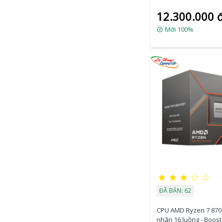
- 16 Thread - Base 4.7
12.300.000 
Turbo 5.2Ghz - Cache
Mới 100%
★
★
★
☆
☆
ĐÃ BÁN: 62
CPU AMD Ryzen 7 8700
nhân 16 luồng - Boost 