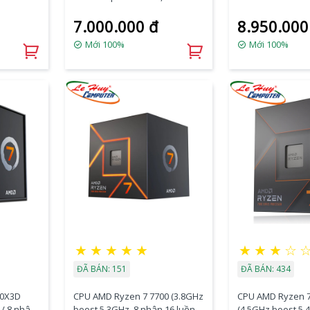
16 Threads, AM4
40MB 100-10000
7.000.000 đ
8.950.000
Mới 100%
Mới 100%
★
★
★
★
★
★
★
★
☆
ĐÃ BÁN: 151
ĐÃ BÁN: 434
00X3D
CPU AMD Ryzen 7 7700 (3.8GHz
CPU AMD Ryzen 7
 / 8 nhân
boost 5.3GHz, 8 nhân 16 luồng,
(4.5GHz boost 5.