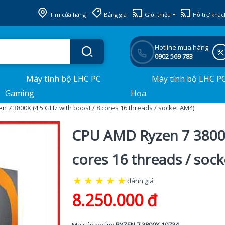
Tìm cửa hàng
Bảng giá
Giới thiệu
Hỗ trợ khác
Hotline mua hàng
0902 569 783
Máy tính bộ LHC PC
Máy tính bộ LHC P
Gaming
Họa
 7 3800X (4.5 GHz with boost / 8 cores 16 threads / socket AM4)
CPU AMD Ryzen 7 3800X
cores 16 threads / soc
★
★
★
★
★
đánh giá
8.250.000 đ