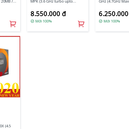
 20MB / 8
MPK (3.6 GHz turbo upto
GHz (4.7GHz Max 
5W /
4.4GHz / 12MB / 8 Cores, 16
36MB Cache / 8 c
8.550.000 đ
6.250.000
Threads / 65W / Socket AM4)
threads / 105W /
Mới 100%
Mới 100%
X (4.5