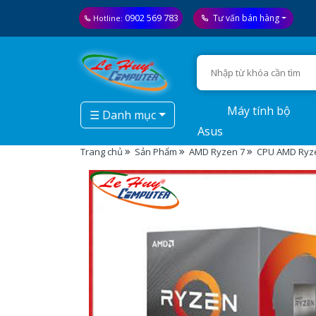
0902 569 783
Tư vấn bán hàng
Hotline:
Máy tính bộ
☰ Danh mục
Asus
Trang chủ
Sản Phẩm
AMD Ryzen 7
CPU AMD Ryzen