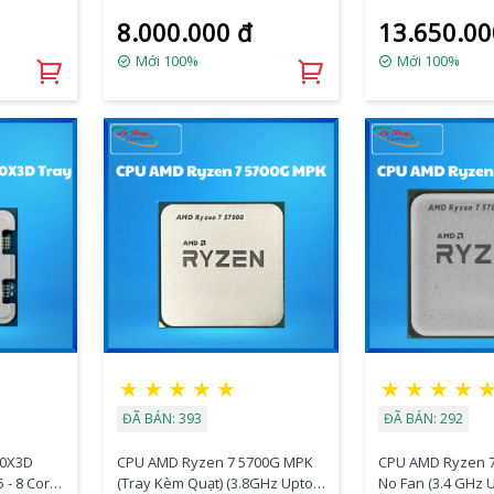
es, 12
5.5GHz / 32MB / 8 Cores, 16
8.000.000 đ
13.650.00
Full VAT)
Threads / 65W / Socket AM5)
(Full VAT)
Mới 100%
Mới 100%
★
★
★
★
★
★
★
★
★
ĐÃ BÁN: 393
ĐÃ BÁN: 292
00X3D
CPU AMD Ryzen 7 5700G MPK
CPU AMD Ryzen 7
 - 8 Core
(Tray Kèm Quạt) (3.8GHz Upto
No Fan (3.4 GHz 