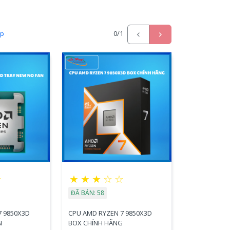
ấp
0
/1
☆
★
★
★
☆
☆
ĐÃ BÁN: 58
7 9850X3D
CPU AMD RYZEN 7 9850X3D
N
BOX CHÍNH HÃNG