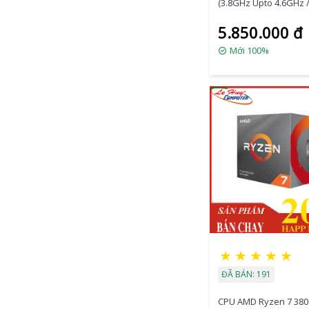
(3.8GHz Upto 4.6GHz /
Cores, 16 Threads / 6
5.850.000 đ
Socket AM4)
Mới 100%
★
★
★
★
★
ĐÃ BÁN: 191
CPU AMD Ryzen 7 3800