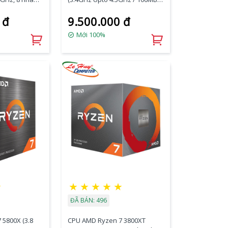
ache, 105W,
8 Cores, 16 Threads / 105W /
 đ
9.500.000 đ
Socket AM4)
Mới 100%
★
★
★
★
★
★
ĐÃ BÁN: 496
5800X (3.8
CPU AMD Ryzen 7 3800XT