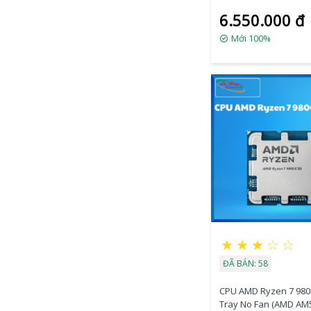
4.5 GHz / 96MB / 6 Cor
6.550.000 đ
Threads / 65W / AM5) (
Mới 100%
★
★
★
☆
☆
ĐÃ BÁN: 58
CPU AMD Ryzen 7 98
Tray No Fan (AMD AM5