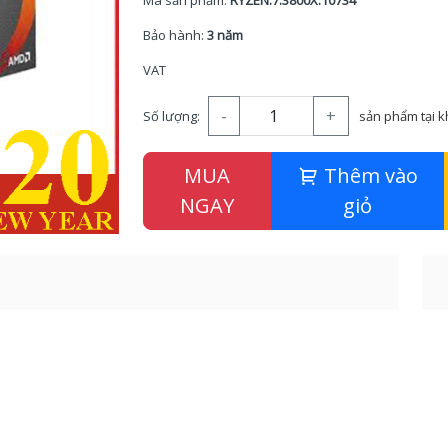
Mã sản phẩm:
RYZEN.7.3800X.10734
Bảo hành:
3 năm
VAT
-
+
Số lượng:
sản phẩm tại 
MUA
Thêm vào
NGAY
giỏ