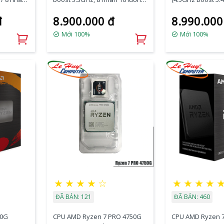
5)
32MB Cache, 65W, Socket AM5)
16 luồng, 40MB C
đ
8.900.000 đ
8.990.000
Socket AM5)
Mới 100%
Mới 100%
★
★
★
★
☆
★
★
★
★
ĐÃ BÁN: 121
ĐÃ BÁN: 460
00G
CPU AMD Ryzen 7 PRO 4750G
CPU AMD Ryzen 7 