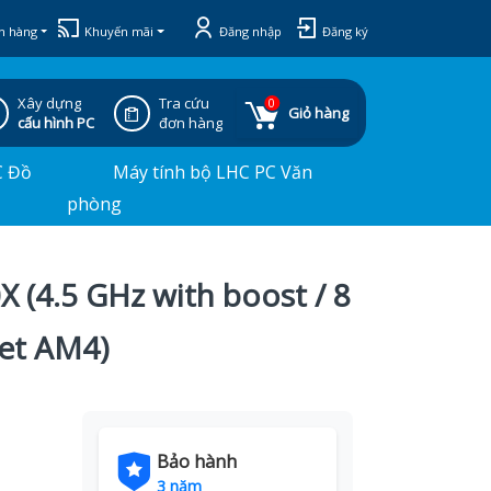
h hàng
Khuyến mãi
Đăng nhập
Đăng ký
Xây dựng
Tra cứu
0
Giỏ hàng
cấu hình PC
đơn hàng
C Đồ
Máy tính bộ LHC PC Văn
phòng
 (4.5 GHz with boost / 8
ket AM4)
Bảo hành
3 năm