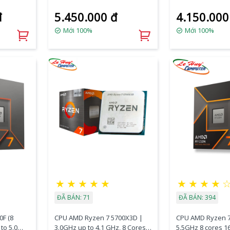
Ghz -
4.6GHz / 20MB / 8 Cores, 16
36MB / 8 Cores, 1
đ
5.450.000 đ
4.150.000
 104MB)
Threads / 65W / Socket AM4)
65W / Socket AM4
Mới 100%
Mới 100%
★
★
★
★
★
★
★
★
★
ĐÃ BÁN: 71
ĐÃ BÁN: 394
F (8
CPU AMD Ryzen 7 5700X3D |
CPU AMD Ryzen 7
to 5.0
3.0GHz up to 4.1 GHz, 8 Cores
5.5GHz 8 cores 1