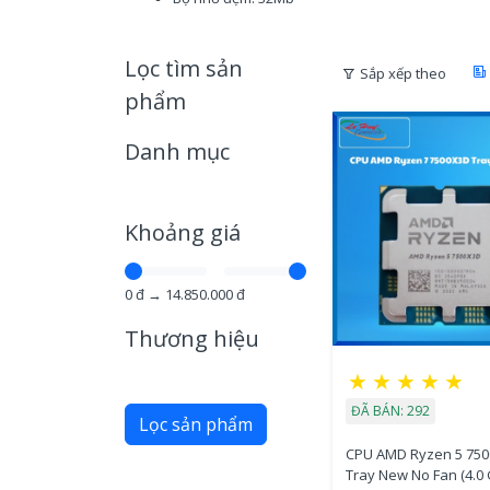
Lọc tìm sản
Sắp xếp theo
phẩm
Danh mục
Khoảng giá
0
đ →
14.850.000
đ
Thương hiệu
★
★
★
★
★
ĐÃ BÁN: 292
Lọc sản phẩm
CPU AMD Ryzen 5 75
Tray New No Fan (4.0