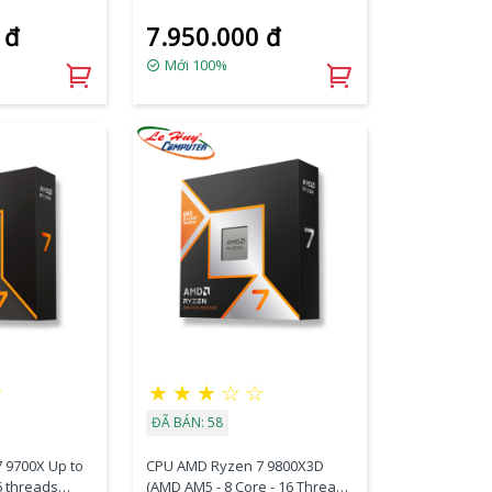
6 Threads /
nhân 16 luồng / 104MB / AM5)
 đ
7.950.000 đ
)
Mới 100%
☆
★
★
★
☆
☆
ĐÃ BÁN: 58
 9700X Up to
CPU AMD Ryzen 7 9800X3D
6 threads
(AMD AM5 - 8 Core - 16 Thread -