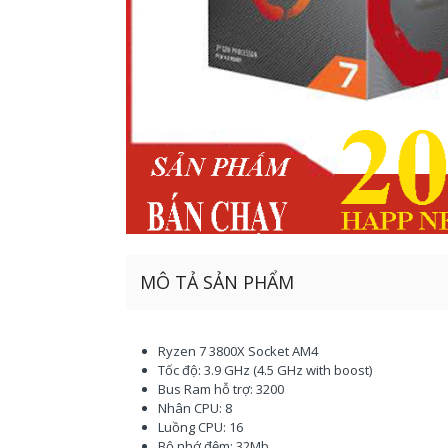
MÔ TẢ SẢN PHẨM
Ryzen 7 3800X Socket AM4
Tốc độ: 3.9 GHz (4.5 GHz with boost)
Bus Ram hỗ trợ: 3200
Nhân CPU: 8
Luồng CPU: 16
Bộ nhớ đệm: 32Mb