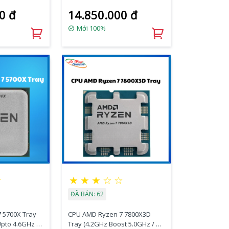
0 đ
14.850.000 đ
Mới 100%
★
★
★
★
☆
☆
ĐÃ BÁN: 62
 5700X Tray
CPU AMD Ryzen 7 7800X3D
Upto 4.6GHz /
Tray (4.2GHz Boost 5.0GHz / 8