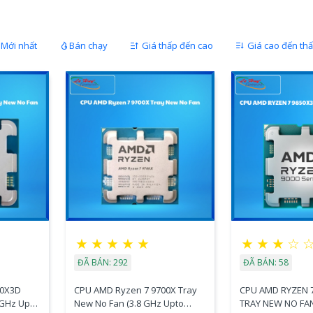
Mới nhất
Bán chạy
Giá thấp đến cao
Giá cao đến th
★
★
★
★
★
★
★
★
☆
ĐÃ BÁN: 292
ĐÃ BÁN: 58
00X3D
CPU AMD Ryzen 7 9700X Tray
CPU AMD RYZEN 
 GHz Upto
New No Fan (3.8 GHz Upto
TRAY NEW NO FA