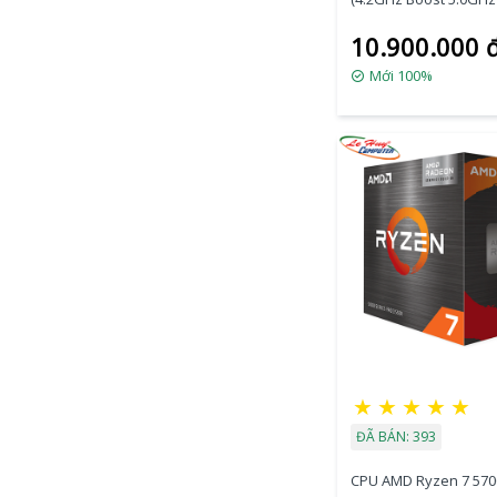
16 luồng / 104MB / AM
10.900.000 
Mới 100%
★
★
★
★
★
ĐÃ BÁN: 393
CPU AMD Ryzen 7 57