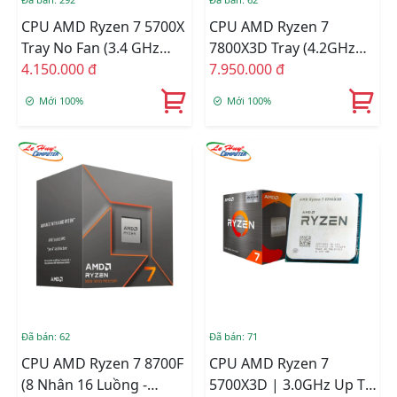
CPU AMD Ryzen 7 5700X
CPU AMD Ryzen 7
Tray No Fan (3.4 GHz
7800X3D Tray (4.2GHz
Upto 4.6GHz / 36MB / 8
4.150.000 đ
Boost 5.0GHz / 8 Nhân
7.950.000 đ
Cores, 16 Threads / 65W
16 Luồng / 104MB /
Mới 100%
Mới 100%
/ Socket AM4)
AM5)
Đã bán: 62
Đã bán: 71
CPU AMD Ryzen 7 8700F
CPU AMD Ryzen 7
(8 Nhân 16 Luồng -
5700X3D | 3.0GHz Up To