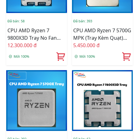
Đã bán: 58
Đã bán: 393
CPU AMD Ryzen 7
CPU AMD Ryzen 7 5700G
9800X3D Tray No Fan
MPK (Tray Kèm Quạt)
(AMD AM5 - 8 Core - 16
12.300.000 đ
(3.8GHz Upto 4.6GHz /
5.450.000 đ
Thread - Base 4.7Ghz -
20MB / 8 Cores, 16
Mới 100%
Mới 100%
Turbo 5.2Ghz - Cache
Threads / 65W / Socket
104MB)
AM4)
Đã bán: 292
Đã bán: 62