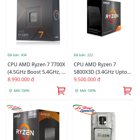
Đã bán: 434
Đã bán: 222
CPU AMD Ryzen 7 7700X
CPU AMD Ryzen 7
(4.5GHz Boost 5.4GHz, 8
5800X3D (3.4GHz Upto
Nhân 16 Luồng, 40MB
8.990.000 đ
4.5GHz / 100MB / 8
9.500.000 đ
Cache, 105W, Socket
Cores, 16 Threads /
Mới 100%
Mới 100%
AM5)
105W / Socket AM4)