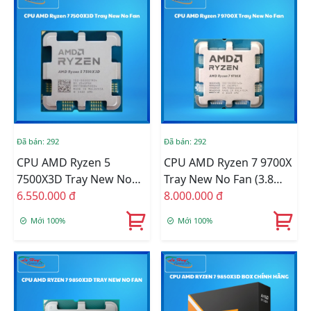
Đã bán: 292
Đã bán: 292
CPU AMD Ryzen 5
CPU AMD Ryzen 7 9700X
7500X3D Tray New No
Tray New No Fan (3.8
Fan (4.0 GHz Upto 4.5
6.550.000 đ
GHz Upto 5.5GHz /
8.000.000 đ
GHz / 96MB / 6 Cores, 12
32MB / 8 Cores, 16
Mới 100%
Mới 100%
Threads / 65W / AM5)
Threads / 65W / Socket
(Full VAT)
AM5) (Full VAT)