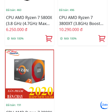
Đã bán: 460
Đã bán: 496
CPU AMD Ryzen 7 5800X
CPU AMD Ryzen 7
(3.8 GHz (4.7GHz Max
3800XT (3.8GHz Boost
Boost) / 36MB Cache / 8
6.250.000 đ
4.7GHz | 8 Nhân / 16
10.290.000 đ
Cores, 16 Threads /
Luồng | 32MB Cache |
Mới 100%
Mới 100%
105W / Socket AM4)
PCIe 4.0)
Đã bán: 191