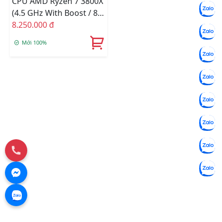
CPU AMD Ryzen 7 3800X
(4.5 GHz With Boost / 8
Cores 16 Threads /
8.250.000 đ
Socket AM4)
Mới 100%