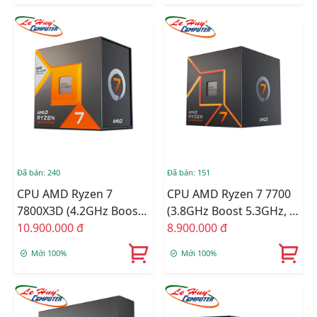
Đã bán: 240
Đã bán: 151
CPU AMD Ryzen 7
CPU AMD Ryzen 7 7700
7800X3D (4.2GHz Boost
(3.8GHz Boost 5.3GHz, 8
5.0GHz / 8 Nhân 16
10.900.000 đ
Nhân 16 Luồng, 32MB
8.900.000 đ
Luồng / 104MB / AM5)
Cache, 65W, Socket AM5)
Mới 100%
Mới 100%