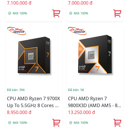
Boost To 5.0 GHz - 16MB
7.100.000 đ
4.1 GHz, 8 Cores 16
7.000.000 đ
- AM5)
Threads, AM4
Mới 100%
Mới 100%
Đã bán: 394
Đã bán: 58
CPU AMD Ryzen 7 9700X
CPU AMD Ryzen 7
Up To 5.5GHz 8 Cores 16
9800X3D (AMD AM5 - 8
Threads 40MB 100-
8.950.000 đ
Core - 16 Thread - Base
13.250.000 đ
100001404WOF
4.7Ghz - Turbo 5.2Ghz -
Mới 100%
Mới 100%
Cache 104MB)