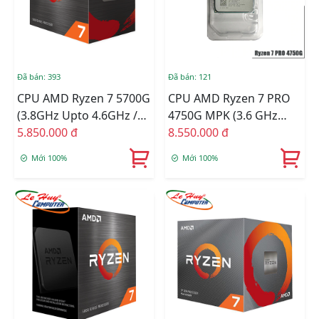
Đã bán: 393
Đã bán: 121
CPU AMD Ryzen 7 5700G
CPU AMD Ryzen 7 PRO
(3.8GHz Upto 4.6GHz /
4750G MPK (3.6 GHz
20MB / 8 Cores, 16
5.850.000 đ
Turbo Upto 4.4GHz /
8.550.000 đ
Threads / 65W / Socket
12MB / 8 Cores, 16
Mới 100%
Mới 100%
AM4)
Threads / 65W / Socket
AM4)