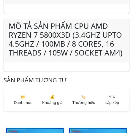
MÔ TẢ SẢN PHẨM CPU AMD
RYZEN 7 5800X3D (3.4GHZ UPTO
4.5GHZ / 100MB / 8 CORES, 16
THREADS / 105W / SOCKET AM4)
SẢN PHẨM TƯƠNG TỰ
📂
💰
🏷️
↑↓
Danh mục
Khoảng giá
Thương hiệu
sắp xếp