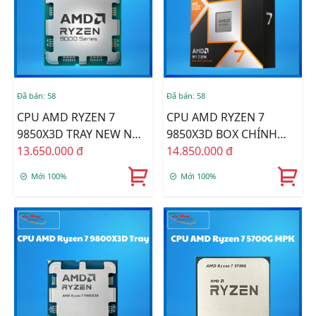
Đã bán: 58
Đã bán: 58
CPU AMD RYZEN 7
CPU AMD RYZEN 7
9850X3D TRAY NEW NO
9850X3D BOX CHÍNH
FAN
13.650.000 đ
HÃNG
14.850.000 đ
Mới 100%
Mới 100%