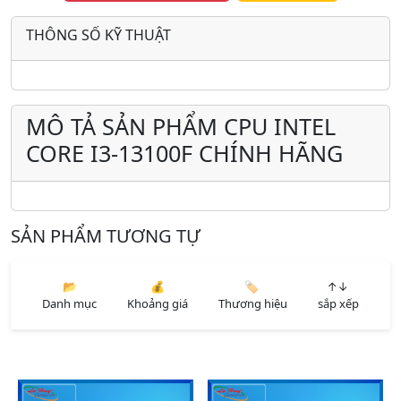
THÔNG SỐ KỸ THUẬT
MÔ TẢ SẢN PHẨM CPU INTEL
CORE I3-13100F CHÍNH HÃNG
SẢN PHẨM TƯƠNG TỰ
📂
💰
🏷️
↑↓
Danh mục
Khoảng giá
Thương hiệu
sắp xếp