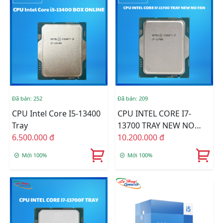
Đã bán: 252
Đã bán: 209
CPU Intel Core I5-13400
CPU INTEL CORE I7-
Tray
13700 TRAY NEW NO
6.500.000 đ
FAN
10.200.000 đ
Mới 100%
Mới 100%