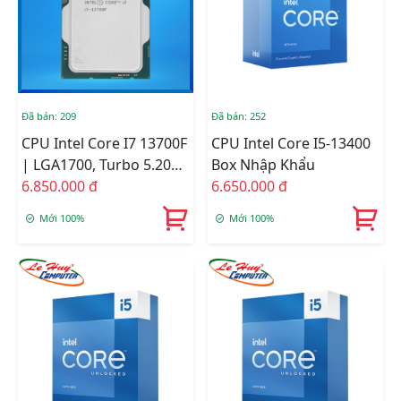
Đã bán: 209
Đã bán: 252
CPU Intel Core I7 13700F
CPU Intel Core I5-13400
| LGA1700, Turbo 5.20
Box Nhập Khẩu
GHz, 16C/24T, 30MB,
6.850.000 đ
6.650.000 đ
Tray New, Không Fan
Mới 100%
Mới 100%