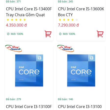
Đã bán: 371
Đã bán: 245
CPU Intel Core I5-13400F
CPU Intel Core I5-13600K
Tray Chưa Gồm Quạt
Box CTY
★
★
★
★
★
★
★
★
★
☆
4.350.000 đ
7.290.000 đ
Mới 100%
Mới 100%
Đã bán: 279
Đã bán: 146
CPU Intel Core I3-13100F
CPU Intel Core I3-13100