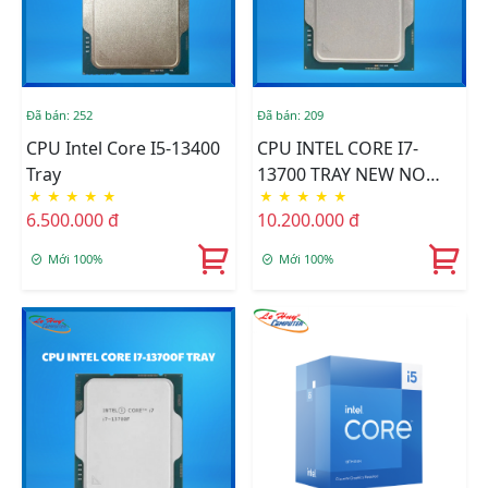
Đã bán: 252
Đã bán: 209
CPU Intel Core I5-13400
CPU INTEL CORE I7-
Tray
13700 TRAY NEW NO
★
★
★
★
★
★
★
★
★
★
FAN
6.500.000 đ
10.200.000 đ
Mới 100%
Mới 100%