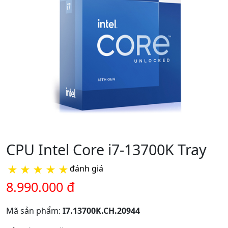
CPU Intel Core i7-13700K Tray
★
★
★
★
★
đánh giá
8.990.000 đ
Mã sản phẩm:
I7.13700K.CH.20944