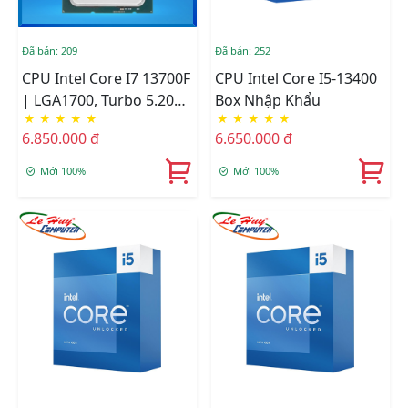
Đã bán: 209
Đã bán: 252
CPU Intel Core I7 13700F
CPU Intel Core I5-13400
| LGA1700, Turbo 5.20
Box Nhập Khẩu
★
★
★
★
★
★
★
★
★
★
GHz, 16C/24T, 30MB,
6.850.000 đ
6.650.000 đ
Tray New, Không Fan
Mới 100%
Mới 100%