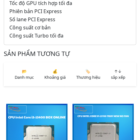
Tốc độ GPU tích hợp tối đa
Phiên bản PCI Express
Số lane PCI Express
Công suất cơ bản
Công suất Turbo tối đa
SẢN PHẨM TƯƠNG TỰ
📂
💰
🏷️
↑↓
Danh mục
Khoảng giá
Thương hiệu
sắp xếp