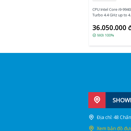
CPU Intel Core i9-994
Turbo 4.4 GHz up to 4
19.25 MB / 14 Cores, 2
36.050.000 
Threads / socket 2066
Mới 100%
SHOWR
Địa chỉ: 48 Ch
Xem bản đồ đư