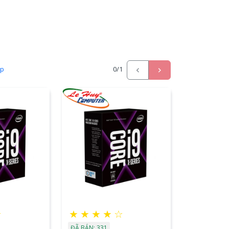
ấp
0
/1
★
★
★
★
★
☆
ĐÃ BÁN: 331