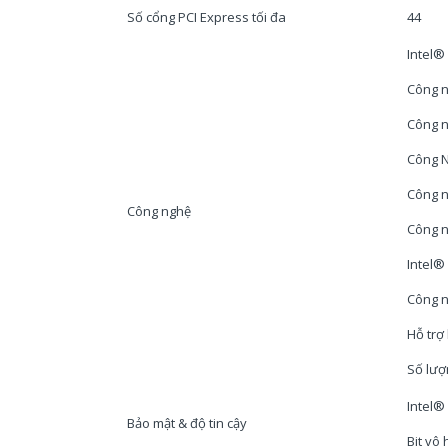
Số cổng PCI Express tối đa
44
Intel®
Công n
Công n
Công N
Công n
Công nghệ
Công n
Intel®
Công n
Hỗ trợ
Số lượ
Intel®
Bảo mật & độ tin cậy
Bit vô 