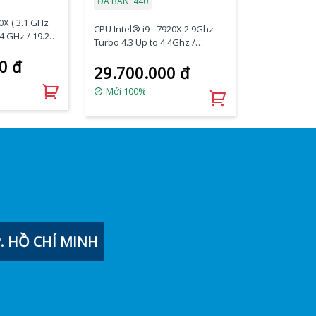
ĐÃ BÁN: 440
0X ( 3.1 GHz
CPU Intel® i9 - 7920X 2.9Ghz
.4 GHz / 19.25
Turbo 4.3 Up to 4.4Ghz /
 Threads /
16.5MB/ 12 Cores, 24 Threads/
0 đ
29.700.000 đ
Socket 2066
Mới 100%
 HỒ CHÍ MINH