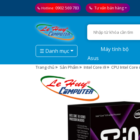
0902 569 783
Tư vấn bán hàng
Hotline:
Máy tính bộ
☰ Danh mục
Asus
Trang chủ
Sản Phẩm
Intel Core i9
CPU Intel Core 