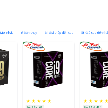
Mới nhất
Bán chạy
Giá thấp đến cao
Giá cao đến th
★
★
★
★
★
★
★
★
★
ĐÃ BÁN: 67
ĐÃ BÁN: 434