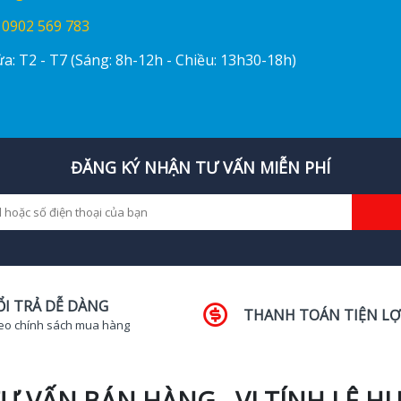
:
0902 569 783
a: T2 - T7 (Sáng: 8h-12h - Chiều: 13h30-18h)
ĐĂNG KÝ NHẬN TƯ VẤN MIỄN PHÍ
ỔI TRẢ DỄ DÀNG
THANH TOÁN TIỆN LỢ
eo chính sách mua hàng
Ư VẤN BÁN HÀNG - VI TÍNH LÊ H