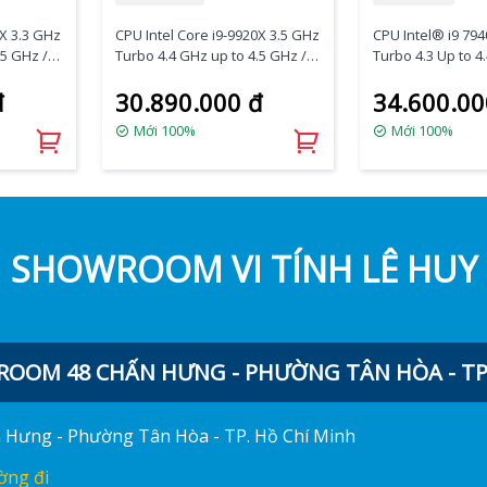
0X 3.3 GHz
CPU Intel Core i9-9920X 3.5 GHz
CPU Intel® i9 794
.5 GHz /
Turbo 4.4 GHz up to 4.5 GHz /
Turbo 4.3 Up to 4
8
19.25 MB / 12 Cores, 24
MB / 14 Cores, 28
đ
30.890.000 đ
34.600.00
 (No Fan)
Threads / socket 2066 (No Fan)
socket 2066 )
Mới 100%
Mới 100%
SHOWROOM VI TÍNH LÊ HUY
OOM 48 CHẤN HƯNG - PHƯỜNG TÂN HÒA - TP.
ấn Hưng - Phường Tân Hòa - TP. Hồ Chí Minh
ờng đi