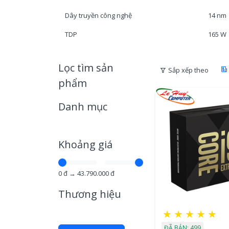
Dây truyền công nghệ
14 nm
TDP
165 W
Lọc tìm sản
Sắp xếp theo
phẩm
Danh mục
Khoảng giá
0
đ →
43.790.000
đ
Thương hiệu
★
★
★
★
★
ĐÃ BÁN: 499