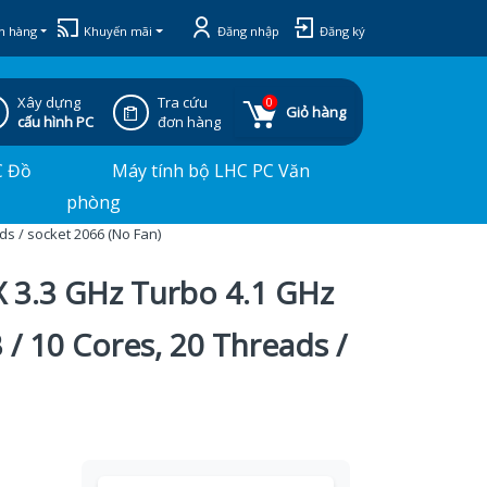
h hàng
Khuyến mãi
Đăng nhập
Đăng ký
Xây dựng
Tra cứu
0
Giỏ hàng
cấu hình PC
đơn hàng
C Đồ
Máy tính bộ LHC PC Văn
phòng
ds / socket 2066 (No Fan)
X 3.3 GHz Turbo 4.1 GHz
 / 10 Cores, 20 Threads /