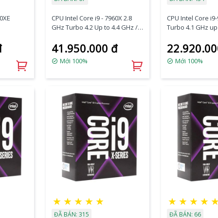
80XE
CPU Intel Core i9 - 7960X 2.8
CPU Intel Core i9
GHz Turbo 4.2 Up to 4.4 GHz /
Turbo 4.1 GHz up 
22 MB / 16 Cores, 32 Threads /
16.5 MB / 10 Core
đ
41.950.000 đ
22.920.00
socket 2066
/ socket 2066 (No
Mới 100%
Mới 100%
★
★
★
★
★
★
★
★
★
ĐÃ BÁN: 315
ĐÃ BÁN: 66