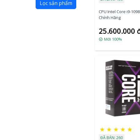
Lọc sản phẩm
CPU Intel Core i9-109
Chính Hãng
25.600.000 
Mới 100%
★
★
★
★
★
ĐÃ BÁN: 260