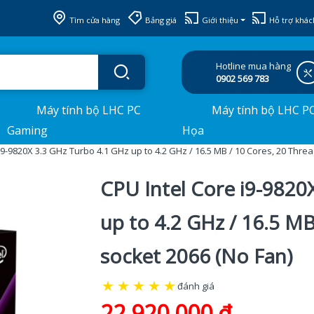
Tìm cửa hàng
Bảng giá
Giới thiệu
Hỗ trợ khác
Hotline mua hàng
0902 569 783
Máy tính bộ LHC PC
Máy tính bộ LHC P
Gaming
Họa
i9-9820X 3.3 GHz Turbo 4.1 GHz up to 4.2 GHz / 16.5 MB / 10 Cores, 20 Threa
CPU Intel Core i9-9820
up to 4.2 GHz / 16.5 MB
socket 2066 (No Fan)
★
★
★
★
★
đánh giá
22.920.000 đ