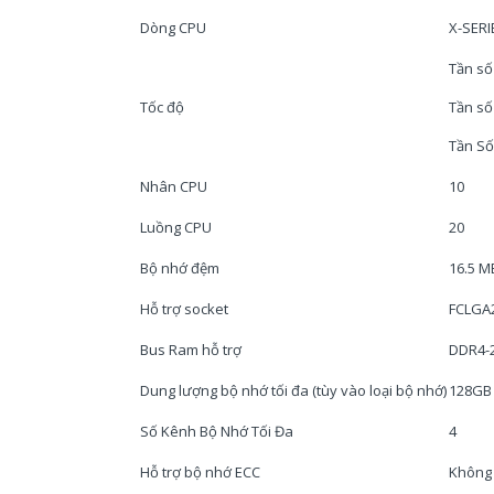
Dòng CPU
X-SERI
Tần số
Tốc độ
Tần số
Tần Số
Nhân CPU
10
Luồng CPU
20
Bộ nhớ đệm
16.5 M
Hỗ trợ socket
FCLGA
Bus Ram hỗ trợ
DDR4-
Dung lượng bộ nhớ tối đa (tùy vào loại bộ nhớ)
128GB
Số Kênh Bộ Nhớ Tối Đa
4
Hỗ trợ bộ nhớ ECC
Không