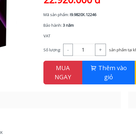
Mã sản phẩm:
I9.9820X.12246
Bảo hành:
3 năm
VAT
-
+
Số lượng:
sản phẩm tại 
MUA
Thêm vào
NGAY
giỏ
0X