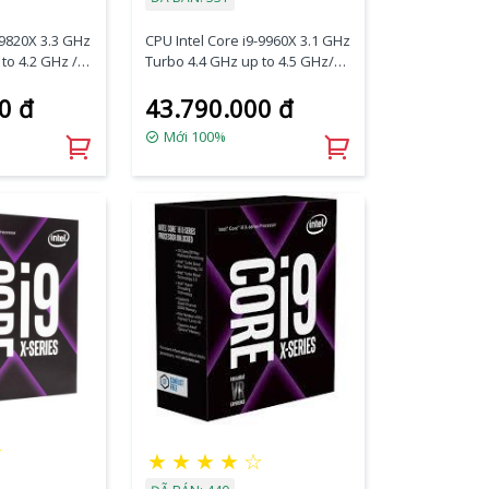
-9820X 3.3 GHz
CPU Intel Core i9-9960X 3.1 GHz
to 4.2 GHz /
Turbo 4.4 GHz up to 4.5 GHz/22
s, 20 Threads
MB/16 Cores/32
0 đ
43.790.000 đ
 Fan)
Threads/socket 2066(No Fan)
Mới 100%
★
★
★
★
★
☆