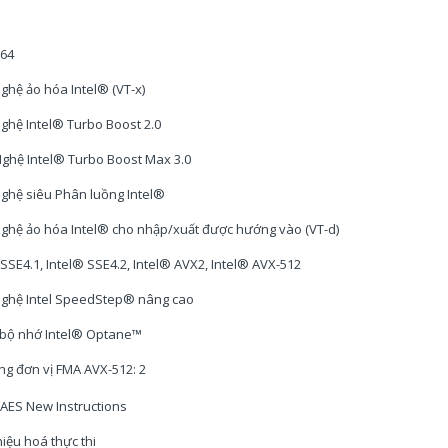
 64
ghệ ảo hóa Intel® (VT-x)
ghệ Intel® Turbo Boost 2.0
ghệ Intel® Turbo Boost Max 3.0
ghệ siêu Phân luồng Intel®
ghệ ảo hóa Intel® cho nhập/xuất được hướng vào (VT-d)
 SSE4.1, Intel® SSE4.2, Intel® AVX2, Intel® AVX-512
ghệ Intel SpeedStep® nâng cao
 bộ nhớ Intel® Optane™
ng đơn vị FMA AVX-512: 2
 AES New Instructions
hiệu hoá thực thi