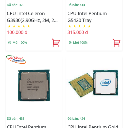
Đã bán: 370
Đã bán: 414
CPU Intel Celeron
CPU Intel Pentium
G3930(2.90GHz, 2M, 2
G5420 Tray
★
★
★
★
★
★
★
★
★
★
Cores 2 Threads) TRAY
100.000 đ
315.000 đ
Mới 100%
Mới 100%
Đã bán: 435
Đã bán: 424
CPU Intel Pentium
CPU Intel Pentium Gold