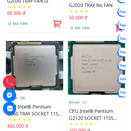
G2030 TRAY FAN I3
G2020 TRAY No FAN
★
★
★
★
★
★
★
★
★
☆
60.000 đ
50.000 đ
Mới 100%
Mới 100%
Đã bán: 338
Đã bán: 121
CPU Intel® Pentium
CPU Intel® Pentium
G860 TRAY SOCKET 1155
G2120 SOCKET 1155
★
★
★
★
★
FAN I3
★
★
★
★
★
TRAY FAN I3
480.000 đ
200.000 đ