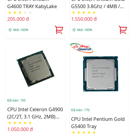
G4600 TRAY KabyLake
G5500 3.8Ghz / 4MB /
★
★
★
☆
☆
★
★
★
★
★
Socket 1151 (Coffee Lake
205.000 đ
1.550.000 đ
) TRAY
Mới 100%
Mới 100%
Đã bán: 105
CPU Intel Celeron G4900
Đã bán: 170
(2C/2T, 3.1 GHz, 2MB)
CPU Intel Pentium Gold
★
★
★
★
★
TRAY + FAN I3
G5400 Tray
1.050.000 đ
★
★
★
★
★