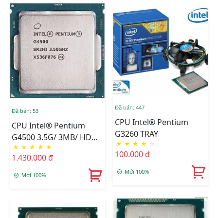
Đã bán: 447
Đã bán: 53
CPU Intel® Pentium
CPU Intel® Pentium
G3260 TRAY
G4500 3.5G/ 3MB/ HD
★
★
★
★
☆
★
★
★
★
★
Graphics 530/ Socket
100.000 đ
1.430.000 đ
1151 (Skylake) TRAY
Mới 100%
Mới 100%