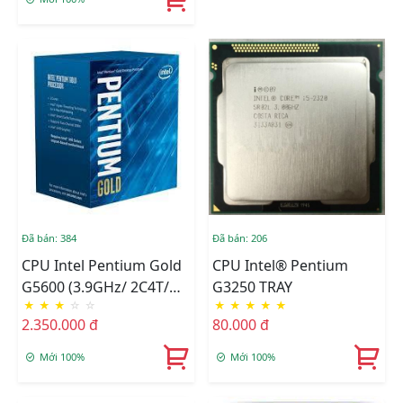
Đã bán: 384
Đã bán: 206
CPU Intel Pentium Gold
CPU Intel® Pentium
G5600 (3.9GHz/ 2C4T/
G3250 TRAY
★
★
★
☆
☆
★
★
★
★
★
4MB/ Coffee Lake)
2.350.000 đ
80.000 đ
Mới 100%
Mới 100%