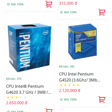
315.000 đ
Mới 100%
Mới 100%
Đã bán: 345
CPU Intel Pentium
Đã bán: 374
G4520 (3.6Ghz/ 3Mb
★
★
★
★
★
Cache)
CPU Intel® Pentium
2.120.000 đ
G4620 3.7 GHz / 3MB /
★
★
★
☆
☆
HD 600 Series Graphics /
Mới 100%
2.650.000 đ
Kabylake
Mới 100%