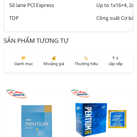
Số lane PCI Express
Up to 1x16+4, 2x
TDP
Công suất Cơ bả
SẢN PHẨM TƯƠNG TỰ
📂
💰
🏷️
↑↓
Danh mục
Khoảng giá
Thương hiệu
sắp xếp