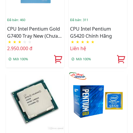
Đã bán: 460
Đã bán: 311
CPU Intel Pentium Gold
CPU Intel Pentium
G7400 Tray New (chưa
G5420 Chính Hãng
★
★
★
☆
☆
★
★
★
★
★
Fan)
2.950.000 đ
Liên hệ
Mới 100%
Mới 100%