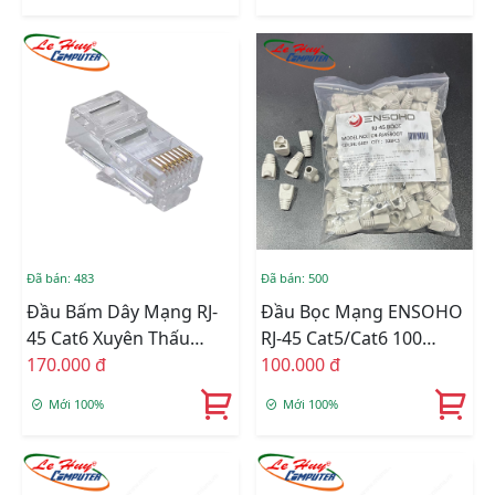
Đã bán: 483
Đã bán: 500
Đầu Bấm Dây Mạng RJ-
Đầu Bọc Mạng ENSOHO
45 Cat6 Xuyên Thấu
RJ-45 Cat5/Cat6 100
ENSOHO (EN-EZRJ45C6B)
170.000 đ
Cái/túi (EN-RJ45BOOT)
100.000 đ
Mới 100%
Mới 100%