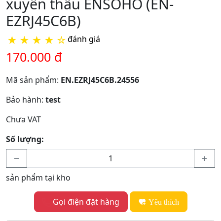
xuyên thấu ENSOHO (EN-
EZRJ45C6B)
★
★
★
★
☆
đánh giá
170.000 đ
Mã sản phẩm:
EN.EZRJ45C6B.24556
Bảo hành:
test
Chưa VAT
Số lượng:
sản phẩm tại kho
Gọi điện đặt hàng
Yêu thích