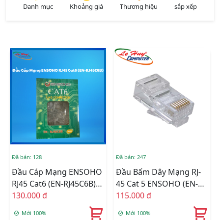
Danh mục
Khoảng giá
Thương hiệu
sắp xếp
Đã bán: 128
Đã bán: 247
Đầu Cáp Mạng ENSOHO
Đầu Bấm Dây Mạng RJ-
RJ45 Cat6 (EN-RJ45C6B)
45 Cat 5 ENSOHO (EN-
(100 Cái)
130.000 đ
RJ45C5B)
115.000 đ
Mới 100%
Mới 100%