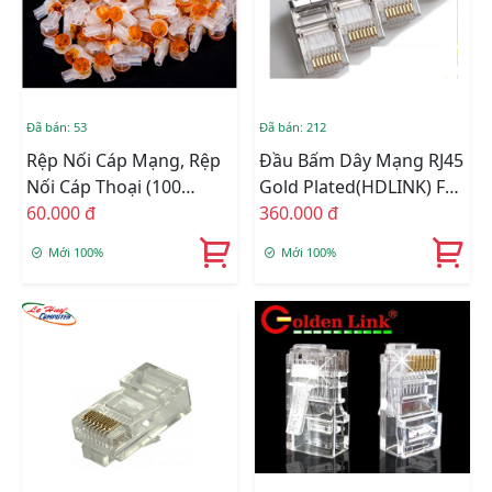
Đã bán: 53
Đã bán: 212
Rệp Nối Cáp Mạng, Rệp
Đầu Bấm Dây Mạng RJ45
Nối Cáp Thoại (100
Gold Plated(HDLINK) FPT
Hạt/bịch)
60.000 đ
Mạ Vàng (bọc Thép
360.000 đ
Chống Nhiễu)
Mới 100%
Mới 100%