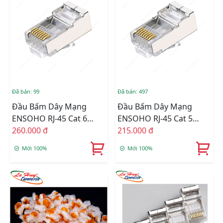
Đã bán: 99
Đã bán: 497
Đầu Bấm Dây Mạng
Đầu Bấm Dây Mạng
ENSOHO RJ-45 Cat 6
ENSOHO RJ-45 Cat 5
Chống Nhiễu 100 Cái/túi
260.000 đ
Chống Nhiễu 100 Cái/túi
215.000 đ
(EN-RJ45C6M)
(EN-RJ45C5M)
Mới 100%
Mới 100%