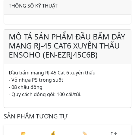
THÔNG SỐ KỸ THUẬT
MÔ TẢ SẢN PHẨM ĐẦU BẤM DÂY
MẠNG RJ-45 CAT6 XUYÊN THẤU
ENSOHO (EN-EZRJ45C6B)
Đầu bấm mạng RJ-45 Cat 6 xuyên thấu
- Vỏ nhựa PS trong suốt
- 08 chấu đồng
- Quy cách đóng gói: 100 cái/túi.
SẢN PHẨM TƯƠNG TỰ
📂
💰
🏷️
↑↓