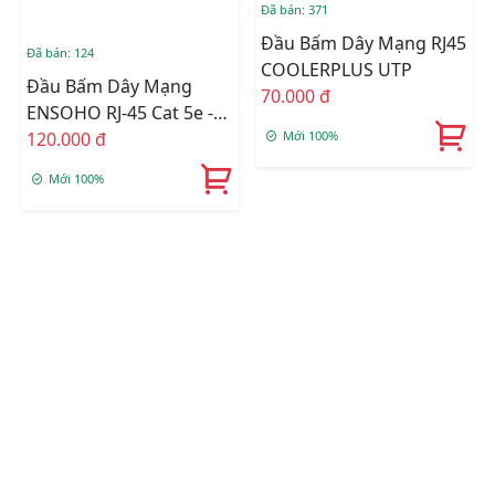
Đã bán: 371
Đầu Bấm Dây Mạng RJ45
Đã bán: 124
COOLERPLUS UTP
Đầu Bấm Dây Mạng
70.000 đ
ENSOHO RJ-45 Cat 5e -
Mới 100%
Vỏ Nhựa PS Trong Suốt-
120.000 đ
08 Chấu Đồng(100cái)
Mới 100%