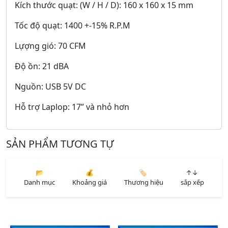
Kích thước quạt: (W / H / D): 160 x 160 x 15 mm
Tốc độ quạt: 1400 +-15% R.P.M
Lựợng gió: 70 CFM
Độ ồn: 21 dBA
Nguồn: USB 5V DC
Hỗ trợ Laplop: 17” và nhỏ hơn
SẢN PHẨM TƯƠNG TỰ
📂
💰
🏷️
↑↓
Danh mục
Khoảng giá
Thương hiệu
sắp xếp