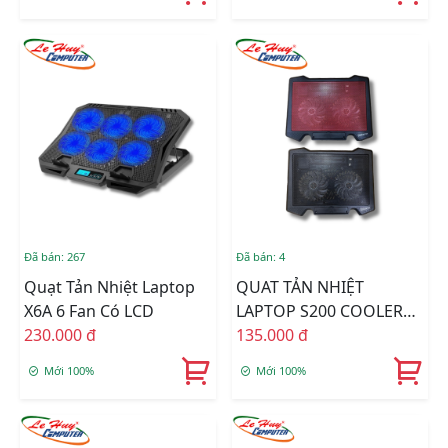
Đã bán: 267
Đã bán: 4
Quạt Tản Nhiệt Laptop
QUAT TẢN NHIỆT
X6A 6 Fan Có LCD
LAPTOP S200 COOLER
230.000 đ
PAD (ĐEN/ĐỎ)
135.000 đ
Mới 100%
Mới 100%