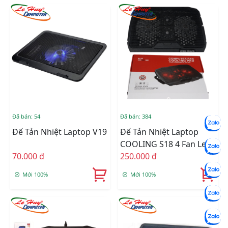
Đã bán: 54
Đã bán: 384
Đế Tản Nhiệt Laptop V19
Đế Tản Nhiệt Laptop
COOLING S18 4 Fan Led
70.000 đ
Đỏ
250.000 đ
Mới 100%
Mới 100%