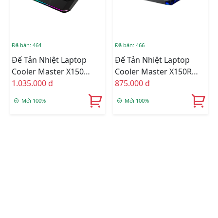
Đã bán: 464
Đã bán: 466
Đế Tản Nhiệt Laptop
Đế Tản Nhiệt Laptop
Cooler Master X150
Cooler Master X150R
SPECTRUM (Laptop 14
1.035.000 đ
Laptop 17inch
875.000 đ
Inch Đến 17 Inch)
Mới 100%
Mới 100%