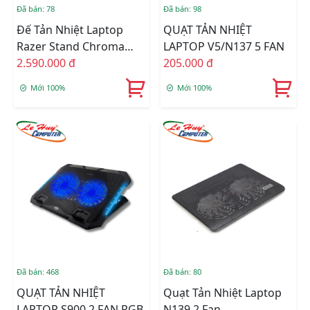
Đã bán: 78
Đã bán: 98
Đế Tản Nhiệt Laptop
QUẠT TẢN NHIỆT
Razer Stand Chroma
LAPTOP V5/N137 5 FAN
(RC21-01110200-R3M1)
2.590.000 đ
205.000 đ
Mới 100%
Mới 100%
Đã bán: 468
Đã bán: 80
QUẠT TẢN NHIỆT
Quạt Tản Nhiệt Laptop
LAPTOP S900 2 FAN RGB
N139 2 Fan