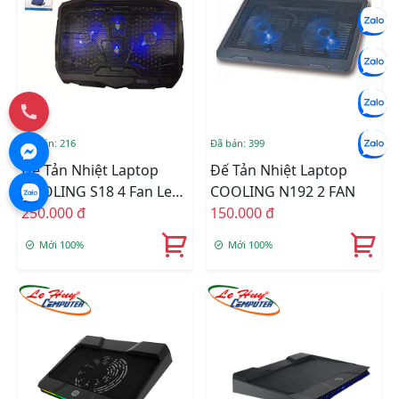
Đã bán: 216
Đã bán: 399
Đế Tản Nhiệt Laptop
Đế Tản Nhiệt Laptop
COOLING S18 4 Fan Led
COOLING N192 2 FAN
Xanh
250.000 đ
150.000 đ
Mới 100%
Mới 100%