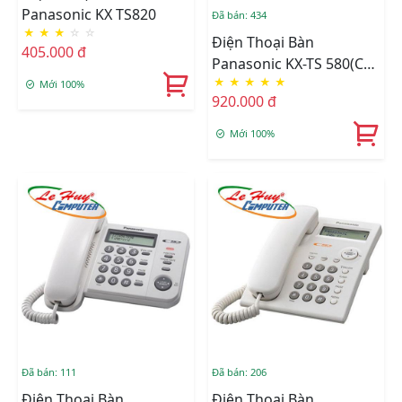
Panasonic KX TS820
Đã bán: 434
★
★
★
☆
☆
Điện Thoại Bàn
405.000 đ
Panasonic KX-TS 580(CÓ
★
★
★
★
★
LCD)
Mới 100%
920.000 đ
Mới 100%
Đã bán: 111
Đã bán: 206
Điện Thoại Bàn
Điện Thoại Bàn