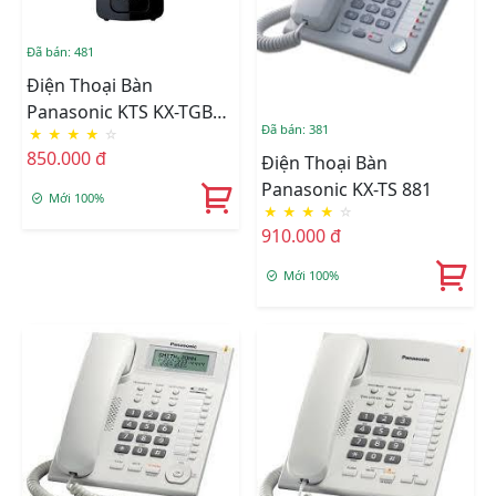
Đã bán: 481
Điện Thoại Bàn
Panasonic KTS KX-TGB
Đã bán: 381
★
★
★
★
☆
110
850.000 đ
Điện Thoại Bàn
Panasonic KX-TS 881
Mới 100%
★
★
★
★
☆
910.000 đ
Mới 100%