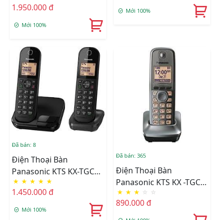
1.950.000 đ
Mới 100%
Mới 100%
Đã bán: 8
Đã bán: 365
Điện Thoại Bàn
Điện Thoại Bàn
Panasonic KTS KX-TGC
Panasonic KTS KX -TGC
★
★
★
★
★
412
1.450.000 đ
★
★
★
☆
☆
410
890.000 đ
Mới 100%