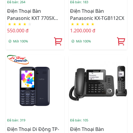
Đã bán: 264
Đã bán: 183
Điện Thoại Bàn
Điện Thoại Bàn
Panasonic KXT 7705X
Panasonic KX-TGB112CX
★
★
★
★
☆
★
★
★
★
★
(Trắng)
550.000 đ
1.200.000 đ
Mới 100%
Mới 100%
Đã bán: 319
Đã bán: 105
Điện Thoại Di Động TP-
Điện Thoại Bàn