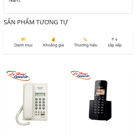
SẢN PHẨM TƯƠNG TỰ
📂
💰
🏷️
↑↓
Danh mục
Khoảng giá
Thương hiệu
sắp xếp