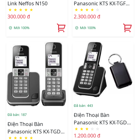
Link Neffos N150
Panasonic KTS KX-TGF
★
★
★
★
★
★
★
★
★
☆
310
300.000 đ
2.300.000 đ
Mới 100%
Mới 100%
Đã bán: 443
Điện Thoại Bàn
Đã bán: 187
Panasonic KTS KX-TGD
Điện Thoại Bàn
★
★
★
☆
☆
310
Panasonic KTS KX-TGD
1.200.000 đ
★
★
★
★
★
312