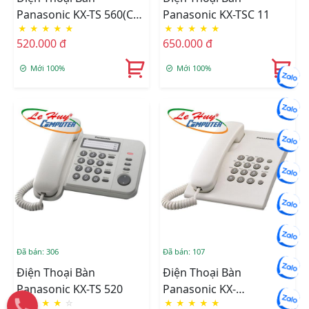
Panasonic KX-TS 560(CÓ
Panasonic KX-TSC 11
★
★
★
★
★
★
★
★
★
★
LCD)
520.000 đ
650.000 đ
Mới 100%
Mới 100%
Đã bán: 306
Đã bán: 107
Điện Thoại Bàn
Điện Thoại Bàn
Panasonic KX-TS 520
Panasonic KX-
★
★
★
★
☆
★
★
★
★
★
TS500(Trắng/Đen/Xanh)