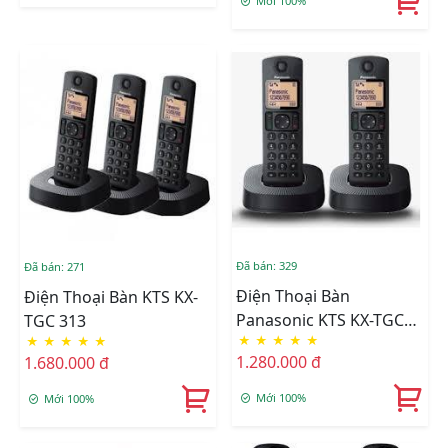
Mới 100%
Đã bán: 329
Đã bán: 271
Điện Thoại Bàn
Điện Thoại Bàn KTS KX-
Panasonic KTS KX-TGC
TGC 313
★
★
★
★
★
★
★
★
★
★
312
1.280.000 đ
1.680.000 đ
Mới 100%
Mới 100%