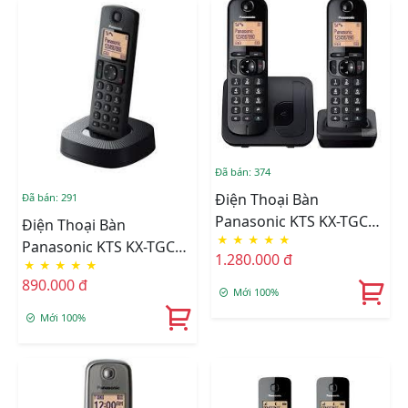
Đã bán: 374
Điện Thoại Bàn
Đã bán: 291
Panasonic KTS KX-TGC
Điện Thoại Bàn
★
★
★
★
★
212
Panasonic KTS KX-TGC
1.280.000 đ
★
★
★
★
★
310
890.000 đ
Mới 100%
Mới 100%