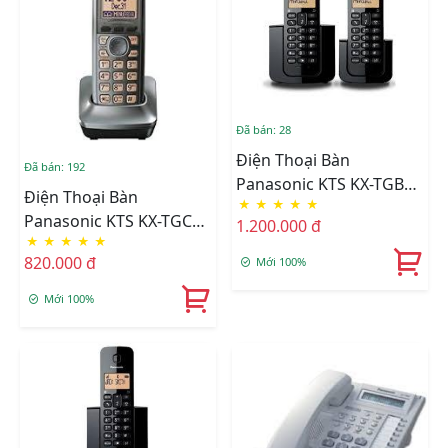
Đã bán: 28
Điện Thoại Bàn
Đã bán: 192
Panasonic KTS KX-TGB
Điện Thoại Bàn
★
★
★
★
★
112
Panasonic KTS KX-TGC
1.200.000 đ
★
★
★
★
★
210
820.000 đ
Mới 100%
Mới 100%