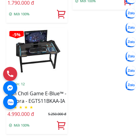
Mới 100%
1.790.000 đ
Mới 100%
-5%
Đã bán: 12
Bàn Chơi Game E-Blue™ -
Auzora - EGT511BKAA-IA
★
★
★
★
★
4.990.000 đ
5.250.000 đ
Mới 100%