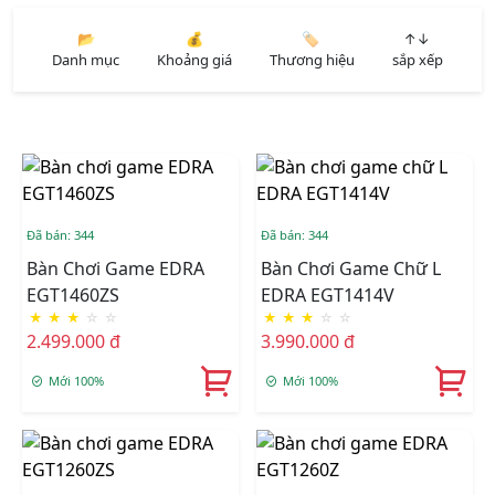
📂
💰
🏷️
↑↓
Danh mục
Khoảng giá
Thương hiệu
sắp xếp
Đã bán: 344
Đã bán: 344
Bàn Chơi Game EDRA
Bàn Chơi Game Chữ L
EGT1460ZS
EDRA EGT1414V
★
★
★
☆
☆
★
★
★
☆
☆
2.499.000 đ
3.990.000 đ
Mới 100%
Mới 100%