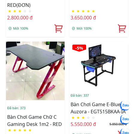
RED(ĐƠN)
★
★
★
☆
☆
★
★
★
★
★
2.800.000 đ
3.650.000 đ
Mới 100%
Mới 100%
-5%
Đã bán: 337
Bàn Chơi Game E-Blue™ -
Đã bán: 373
Auzora - EGT515BKAA-IA
Bàn Chơi Game Chữ C
★
★
★
☆
☆
Gaming Desk 1m2 - RED
5.550.000 đ
5.850.000 đ
★
★
★
★
★