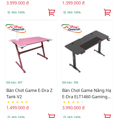
3.999.000 đ
1.399.000 đ
Mới 100%
Mới 100%
Đã bán: 407
Đã bán: 396
Bàn Chơi Game E-Dra Z
Bàn Chơi Game Nâng Hạ
Tank V2
E-Dra ELT1460 Gaming
★
★
★
★
★
★
★
★
★
☆
Master
1.499.000 đ
3.990.000 đ
Mới 100%
Mới 100%