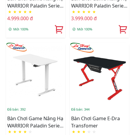
WARRIOR Paladin Series
WARRIOR Paladin Series
★
★
★
★
★
★
★
★
★
★
WGT606 Pro Black
WGT604 (Đen)
4.999.000 đ
3.999.000 đ
Mới 100%
Mới 100%
Đã bán: 392
Đã bán: 344
Bàn Chơi Game Nâng Hạ
Bàn Chơi Game E-Dra
WARRIOR Paladin Series
Transfomer
★
★
★
★
☆
★
★
★
☆
☆
WGT604 (Trắng)