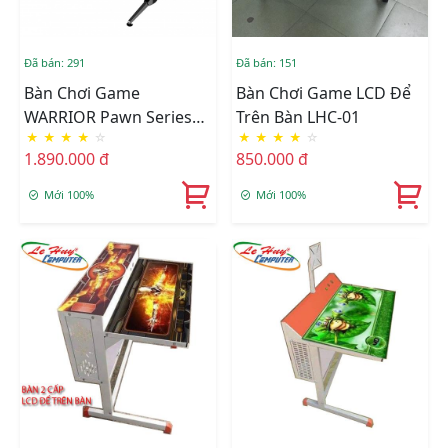
Đã bán: 291
Đã bán: 151
Bàn Chơi Game
Bàn Chơi Game LCD Để
WARRIOR Pawn Series
Trên Bàn LHC-01
★
★
★
★
☆
★
★
★
★
☆
WGT202
1.890.000 đ
850.000 đ
Mới 100%
Mới 100%