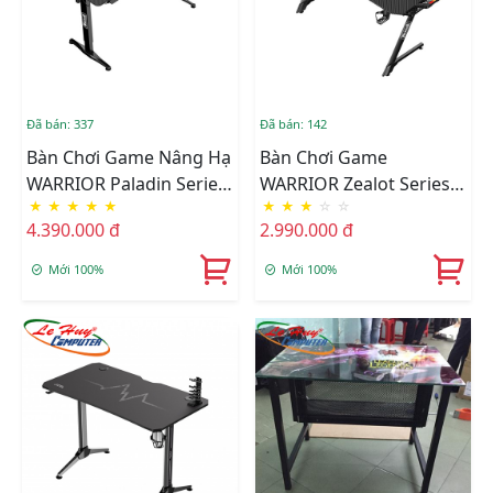
Đã bán: 337
Đã bán: 142
Bàn Chơi Game Nâng Hạ
Bàn Chơi Game
WARRIOR Paladin Series
WARRIOR Zealot Series
★
★
★
★
★
★
★
★
☆
☆
WGT606
WGT303
4.390.000 đ
2.990.000 đ
Mới 100%
Mới 100%