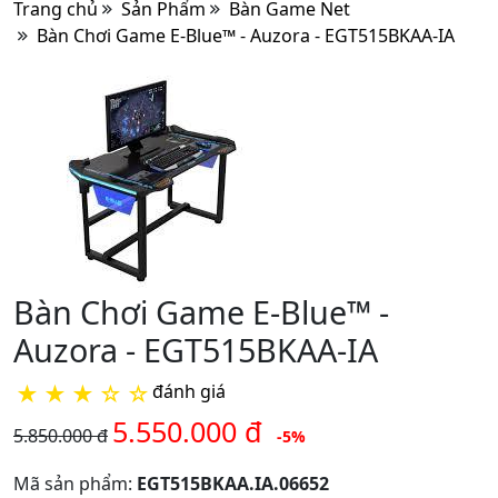
Trang chủ
Sản Phẩm
Bàn Game Net
Bàn Chơi Game E-Blue™ - Auzora - EGT515BKAA-IA
Bàn Chơi Game E-Blue™ -
Auzora - EGT515BKAA-IA
★
★
★
☆
☆
đánh giá
5.550.000 đ
5.850.000 đ
-5%
Mã sản phẩm:
EGT515BKAA.IA.06652